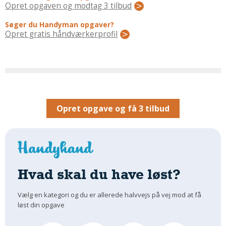
Regler Og Love
Opret opgaven og modtag 3 tilbud
Udskiftning Og Montage
Søger du Handyman opgaver?
Om Materialer
Opret gratis håndværkerprofil
Tips Og Tests
VVS
Montage Og Udskiftning
Reparation Og Vedligehold
Varme Og Energi
Opret opgave og få 3 tilbud
Andet
MALER
Indendørs
Udendørs
Hvad skal du have løst?
Kan Det Males?
Vælg en kategori og du er allerede halvvejs på vej mod at få
MURER
løst din opgave
Nybygning
Reparationer