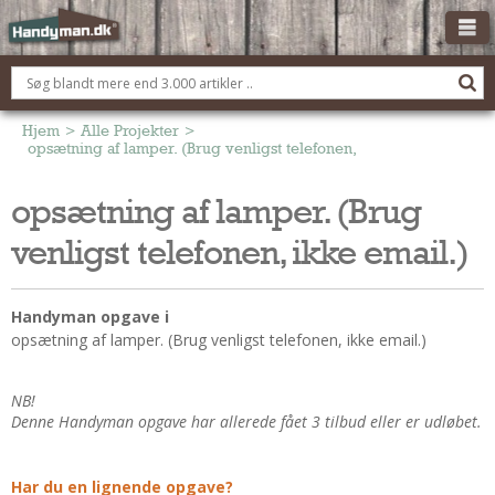
OM HANDYMAN.DK
FÅ 3 TILBUD
Hjem
>
Alle Projekter
>
opsætning af lamper. (Brug venligst telefonen, ikke email.)
ANNONCERING
opsætning af lamper. (Brug
BOLIG KØBERÅDGIVNING
venligst telefonen, ikke email.)
TØMRER/SNEDKER
Montage Og Nybyg
Reparation Og Vedligehold
Handyman opgave i
opsætning af lamper. (Brug venligst telefonen, ikke email.)
Alt Om Køkkenet
Om Materialer
NB!
Om Værktøj
Denne Handyman opgave har allerede fået 3 tilbud eller er udløbet.
Andet
ELEKTRIKER
Har du en lignende opgave?