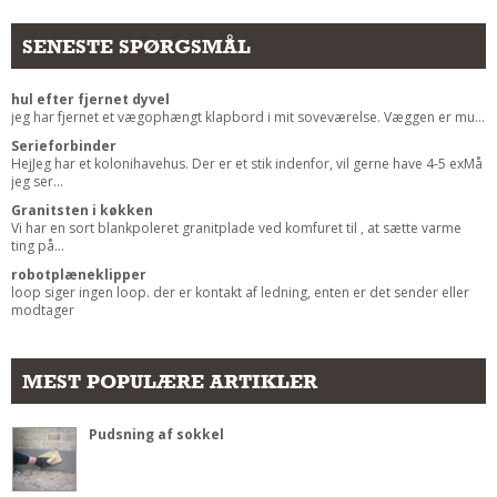
Andet
SENESTE SPØRGSMÅL
RENGØRING
Rengøring Af Overflader
hul efter fjernet dyvel
jeg har fjernet et vægophængt klapbord i mit soveværelse. Væggen er mu...
Pletleksikon
Serieforbinder
HejJeg har et kolonihavehus. Der er et stik indenfor, vil gerne have 4-5 exMå
jeg ser...
Granitsten i køkken
Vi har en sort blankpoleret granitplade ved komfuret til , at sætte varme
ting på...
robotplæneklipper
loop siger ingen loop. der er kontakt af ledning, enten er det sender eller
modtager
MEST POPULÆRE ARTIKLER
Pudsning af sokkel