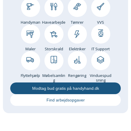
Om Materialer
Om Værktøj
Handyman
Havearbejde
Tømrer
VVS
GLARMESTER
Udskiftning Og Montage
Om Materialer
Maler
Storskrald
Elektriker
IT Support
HANDYMAN
Tips Og Tricks
Kemi
Flyttehjælp
Møbelsamlin
Rengøring
Vinduespud
Andet
g
sning
Båd
Modtag bud gratis på handyhand.dk
GARTNER
Find arbejdsopgaver
Beplantning
Belægning
Skadedyr
Om Værktøj