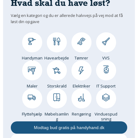
Hvad skal du have løst?
Om Materialer
Vælg en kategori og du er allerede halvvejs på vej mod at få
Om Værktøj
løst din opgave
GLARMESTER
Udskiftning Og Montage
Om Materialer
HANDYMAN
Handyman
Havearbejde
Tømrer
VVS
Tips Og Tricks
Kemi
Andet
Maler
Storskrald
Elektriker
IT Support
Båd
GARTNER
Beplantning
Flyttehjælp
Møbelsamlin
Rengøring
Vinduespud
Belægning
g
sning
Skadedyr
Modtag bud gratis på handyhand.dk
Om Værktøj