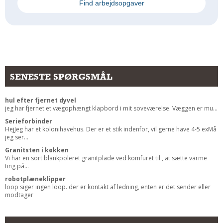
Find arbejdsopgaver
Andet
RENGØRING
Rengøring Af Overflader
Pletleksikon
SENESTE SPØRGSMÅL
hul efter fjernet dyvel
jeg har fjernet et vægophængt klapbord i mit soveværelse. Væggen er mu...
Serieforbinder
HejJeg har et kolonihavehus. Der er et stik indenfor, vil gerne have 4-5 exMå
jeg ser...
Granitsten i køkken
Vi har en sort blankpoleret granitplade ved komfuret til , at sætte varme
ting på...
robotplæneklipper
loop siger ingen loop. der er kontakt af ledning, enten er det sender eller
modtager