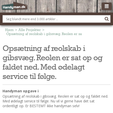
OM HANDYMAN.DK
FÅ 3 TILBUD
Hjem
>
Alle Projekter
>
Opsætning af reolskab i gibsvæg. Reolen er sat op og faldet ned. 
ANNONCERING
Opsætning af reolskab i
BOLIG KØBERÅDGIVNING
gibsvæg. Reolen er sat op og
TØMRER/SNEDKER
Montage Og Nybyg
faldet ned. Med ødelagt
Reparation Og Vedligehold
service til følge.
Alt Om Køkkenet
Om Materialer
Handyman opgave i
Om Værktøj
Opsætning af reolskab i gibsvæg. Reolen er sat op og faldet ned.
Andet
Med ødelagt service til følge. Nu vil vi gerne have det sat
ordentligt op. Er BESTEMT ikke handyman selv!
ELEKTRIKER