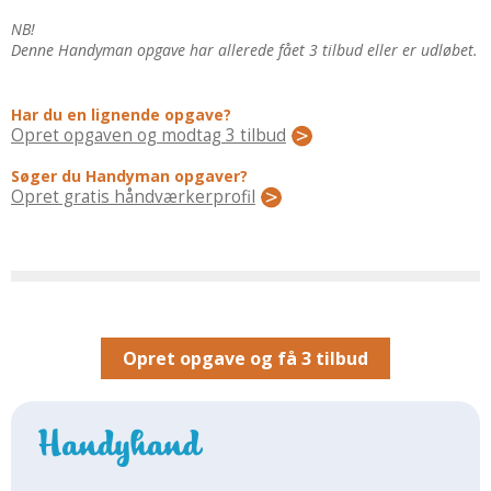
Regler Og Love
NB!
Udskiftning Og Montage
Denne Handyman opgave har allerede fået 3 tilbud eller er udløbet.
Om Materialer
Tips Og Tests
Har du en lignende opgave?
VVS
Opret opgaven og modtag 3 tilbud
Montage Og Udskiftning
Søger du Handyman opgaver?
Opret gratis håndværkerprofil
Reparation Og Vedligehold
Varme Og Energi
Andet
MALER
Indendørs
Opret opgave og få 3 tilbud
Udendørs
Kan Det Males?
MURER
Nybygning
Reparationer