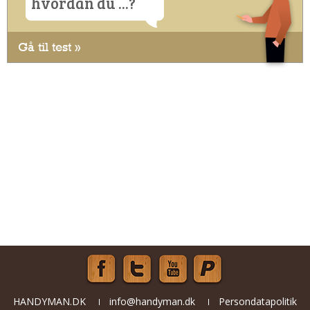
hvordan du ...?
Gå til test »
HANDYMAN.DK
info@handyman.dk
Persondatapolitik