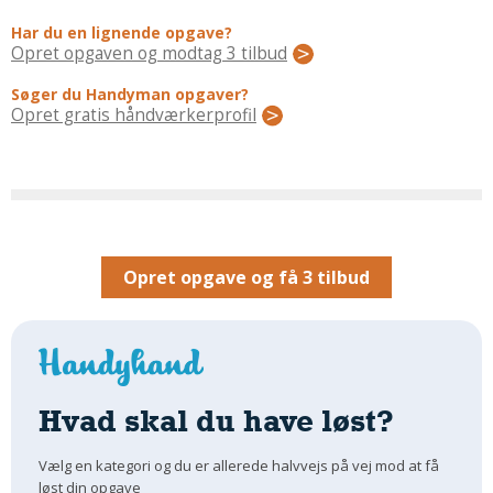
Regler Og Love
Har du en lignende opgave?
Udskiftning Og Montage
Opret opgaven og modtag 3 tilbud
Om Materialer
Søger du Handyman opgaver?
Tips Og Tests
Opret gratis håndværkerprofil
VVS
Montage Og Udskiftning
Reparation Og Vedligehold
Varme Og Energi
Andet
Opret opgave og få 3 tilbud
MALER
Indendørs
Udendørs
Kan Det Males?
Hvad skal du have løst?
MURER
Nybygning
Vælg en kategori og du er allerede halvvejs på vej mod at få
løst din opgave
Reparationer