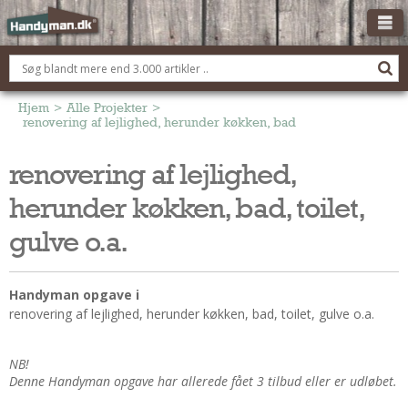
OM HANDYMAN.DK
FÅ 3 TILBUD
Hjem
>
Alle Projekter
>
renovering af lejlighed, herunder køkken, bad, toilet, gulve o.a.
ANNONCERING
renovering af lejlighed,
BOLIG KØBERÅDGIVNING
herunder køkken, bad, toilet,
TØMRER/SNEDKER
Montage Og Nybyg
gulve o.a.
Reparation Og Vedligehold
Alt Om Køkkenet
Handyman opgave i
Om Materialer
renovering af lejlighed, herunder køkken, bad, toilet, gulve o.a.
Om Værktøj
Andet
NB!
Denne Handyman opgave har allerede fået 3 tilbud eller er udløbet.
ELEKTRIKER