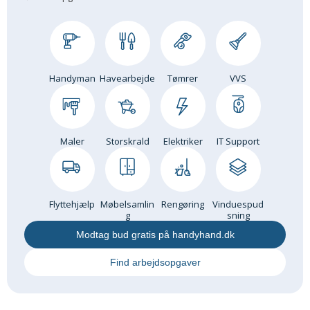
Om Materialer
Om Værktøj
GLARMESTER
Handyman
Havearbejde
Tømrer
VVS
Udskiftning Og Montage
Om Materialer
HANDYMAN
Maler
Storskrald
Elektriker
IT Support
Tips Og Tricks
Kemi
Andet
Båd
Flyttehjælp
Møbelsamlin
Rengøring
Vinduespud
g
sning
GARTNER
Modtag bud gratis på handyhand.dk
Beplantning
Find arbejdsopgaver
Belægning
Skadedyr
Om Værktøj