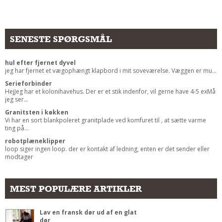
Andet
RENGØRING
SENESTE SPØRGSMÅL
Rengøring Af Overflader
Pletleksikon
hul efter fjernet dyvel
jeg har fjernet et vægophængt klapbord i mit soveværelse. Væggen er mu...
Serieforbinder
HejJeg har et kolonihavehus. Der er et stik indenfor, vil gerne have 4-5 exMå
jeg ser...
Granitsten i køkken
Vi har en sort blankpoleret granitplade ved komfuret til , at sætte varme
ting på...
robotplæneklipper
loop siger ingen loop. der er kontakt af ledning, enten er det sender eller
modtager
MEST POPULÆRE ARTIKLER
Lav en fransk dør ud af en glat
dør