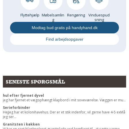
Andet
RENGØRING
Flyttehjælp
Møbelsamlin
Rengøring
Vinduespud
g
sning
Rengøring Af Overflader
Modtag bud gratis på handyhand.dk
Pletleksikon
Find arbejdsopgaver
SENESTE SPØRGSMÅL
hul efter fjernet dyvel
jeg har fjernet et vægophængt klapbord i mit soveværelse. Væggen er mu...
Serieforbinder
HejJeg har et kolonihavehus. Der er et stik indenfor, vil gerne have 4-5 exMå
jeg ser...
Granitsten i køkken
Vi har en sort blankpoleret granitplade ved komfuret til , at sætte varme