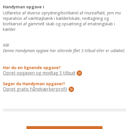
Regler Og Love
Handyman opgave i
Udskiftning Og Montage
Udførelse af diverse oprydning/bortkørel af mureaffald, jern mv
Om Materialer
reparation af værktøjbænk i kælderlokale, nedtagning og
bortkørsel af gammelt skab og opsætning af ertatningskab i
Tips Og Tests
kælder.
VVS
Montage Og Udskiftning
NB!
Denne Handyman opgave har allerede fået 3 tilbud eller er udløbet.
Reparation Og Vedligehold
Varme Og Energi
Har du en lignende opgave?
Andet
Opret opgaven og modtag 3 tilbud
MALER
Søger du Handyman opgaver?
Indendørs
Opret gratis håndværkerprofil
Udendørs
Kan Det Males?
MURER
Nybygning
Reparationer