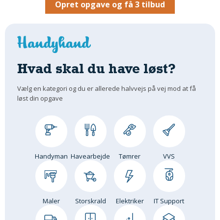
Opret opgave og få 3 tilbud
Om Materialer
Om Værktøj
GLARMESTER
Udskiftning Og Montage
Hvad skal du have løst?
Om Materialer
HANDYMAN
Vælg en kategori og du er allerede halvvejs på vej mod at få
løst din opgave
Tips Og Tricks
Kemi
Andet
Båd
Handyman
Havearbejde
Tømrer
VVS
GARTNER
Beplantning
Belægning
Maler
Storskrald
Elektriker
IT Support
Skadedyr
Om Værktøj