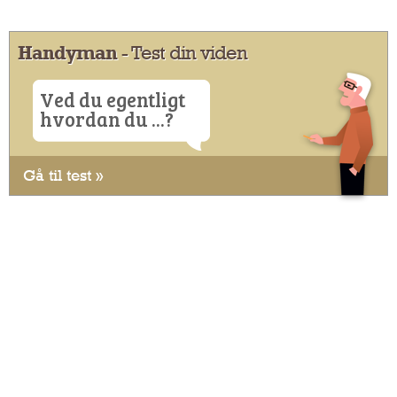
Handyman
- Test din viden
Ved du egentligt
hvordan du ...?
Gå til test »