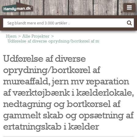
OM HANDYMAN.DK
FÅ 3 TILBUD
Hjem
>
Alle Projekter
>
Udførelse af diverse oprydning/bortkørel af mureaffald, jern mv
ANNONCERING
Udførelse af diverse
BOLIG KØBERÅDGIVNING
oprydning/bortkørel af
TØMRER/SNEDKER
Montage Og Nybyg
mureaffald, jern mv reparation
Reparation Og Vedligehold
af værktøjbænk i kælderlokale,
Alt Om Køkkenet
nedtagning og bortkørsel af
Om Materialer
Om Værktøj
gammelt skab og opsætning af
Andet
ertatningskab i kælder
ELEKTRIKER