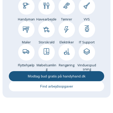
Om Materialer
Om Værktøj
Handyman
Havearbejde
Tømrer
VVS
GLARMESTER
Udskiftning Og Montage
Om Materialer
Maler
Storskrald
Elektriker
IT Support
HANDYMAN
Tips Og Tricks
Kemi
Flyttehjælp
Møbelsamlin
Rengøring
Vinduespud
Andet
g
sning
Båd
Modtag bud gratis på handyhand.dk
GARTNER
Find arbejdsopgaver
Beplantning
Belægning
Skadedyr
Om Værktøj