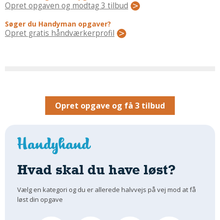
Regler Og Love
Opret opgaven og modtag 3 tilbud
Udskiftning Og Montage
Søger du Handyman opgaver?
Om Materialer
Opret gratis håndværkerprofil
Tips Og Tests
VVS
Montage Og Udskiftning
Reparation Og Vedligehold
Varme Og Energi
Opret opgave og få 3 tilbud
Andet
MALER
Indendørs
Udendørs
Hvad skal du have løst?
Kan Det Males?
Vælg en kategori og du er allerede halvvejs på vej mod at få
MURER
løst din opgave
Nybygning
Reparationer