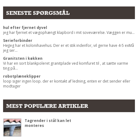
Andet
SENESTE SPØRGSMÅL
RENGØRING
Rengøring Af Overflader
hul efter fjernet dyvel
jeg har fjernet et vægophængt klapbord i mit soveværelse. Væggen er mu...
Pletleksikon
Serieforbinder
HejJeg har et kolonihavehus. Der er et stik indenfor, vil gerne have 4-5 exMå
jeg ser...
Granitsten i køkken
Vi har en sort blankpoleret granitplade ved komfuret til , at sætte varme
ting på...
robotplæneklipper
loop siger ingen loop. der er kontakt af ledning, enten er det sender eller
modtager
MEST POPULÆRE ARTIKLER
Tagrender i stål kan let
monteres