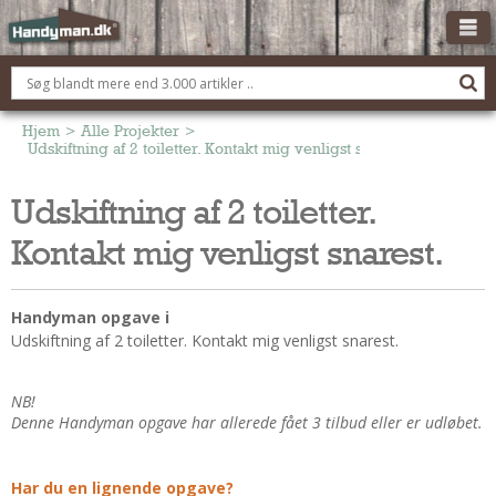
OM HANDYMAN.DK
FÅ 3 TILBUD
Hjem
>
Alle Projekter
>
Udskiftning af 2 toiletter. Kontakt mig venligst snarest.
ANNONCERING
Udskiftning af 2 toiletter.
BOLIG KØBERÅDGIVNING
Kontakt mig venligst snarest.
TØMRER/SNEDKER
Montage Og Nybyg
Reparation Og Vedligehold
Handyman opgave i
Udskiftning af 2 toiletter. Kontakt mig venligst snarest.
Alt Om Køkkenet
Om Materialer
NB!
Om Værktøj
Denne Handyman opgave har allerede fået 3 tilbud eller er udløbet.
Andet
ELEKTRIKER
Har du en lignende opgave?