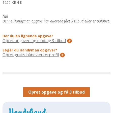
Regler Og Love
1255 KBH K
Udskiftning Og Montage
Om Materialer
NB!
Denne Handyman opgave har allerede fået 3 tilbud eller er udløbet.
Tips Og Tests
VVS
Har du en lignende opgave?
Montage Og Udskiftning
Opret opgaven og modtag 3 tilbud
Reparation Og Vedligehold
Søger du Handyman opgaver?
Varme Og Energi
Opret gratis håndværkerprofil
Andet
MALER
Indendørs
Udendørs
Kan Det Males?
Opret opgave og få 3 tilbud
MURER
Nybygning
Reparationer