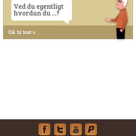
Ved du egentligt
hvordan du ...?
Gå til test »