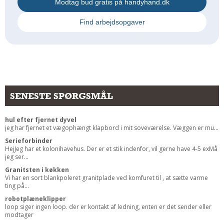
Modtag bud gratis på handyhand.dk
Andet
Find arbejdsopgaver
RENGØRING
Rengøring Af Overflader
Pletleksikon
SENESTE SPØRGSMÅL
hul efter fjernet dyvel
jeg har fjernet et vægophængt klapbord i mit soveværelse. Væggen er mu...
Serieforbinder
HejJeg har et kolonihavehus. Der er et stik indenfor, vil gerne have 4-5 exMå
jeg ser...
Granitsten i køkken
Vi har en sort blankpoleret granitplade ved komfuret til , at sætte varme
ting på...
robotplæneklipper
loop siger ingen loop. der er kontakt af ledning, enten er det sender eller
modtager