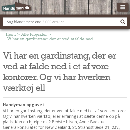
OM HANDYMAN.DK
FÅ 3 TILBUD
Hjem
>
Alle Projekter
>
Vi har en gardinstang, der er ved at falde ned i et af vore kontore
ANNONCERING
Vi har en gardinstang, der er
BOLIG KØBERÅDGIVNING
ved at falde ned i et af vore
TØMRER/SNEDKER
Montage Og Nybyg
kontorer. Og vi har hverken
Reparation Og Vedligehold
værktøj ell
Alt Om Køkkenet
Om Materialer
Handyman opgave i
Om Værktøj
Vi har en gardinstang, der er ved at falde ned i et af vore kontorer.
Andet
Og vi har hverken værktøj eller erfaring i at sætte denne op på
plads. Kan du hjælpe os ? Bedste hilsen, Anne Badstue
ELEKTRIKER
Generalkonsulatet for New Zealand, St. Strandstræde 21, 2.tv.,