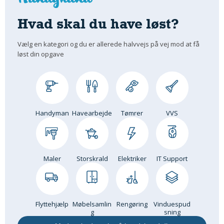
Om Materialer
Hvad skal du have løst?
Om Værktøj
GLARMESTER
Vælg en kategori og du er allerede halvvejs på vej mod at få
løst din opgave
Udskiftning Og Montage
Om Materialer
HANDYMAN
Tips Og Tricks
Handyman
Havearbejde
Tømrer
VVS
Kemi
Andet
Båd
Maler
Storskrald
Elektriker
IT Support
GARTNER
Beplantning
Belægning
Flyttehjælp
Møbelsamlin
Rengøring
Vinduespud
Skadedyr
g
sning
Om Værktøj