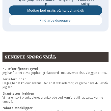
g
sning
Andet
Modtag bud gratis på handyhand.dk
RENGØRING
Find arbejdsopgaver
Rengøring Af Overflader
Pletleksikon
SENESTE SPØRGSMÅL
hul efter fjernet dyvel
jeg har fjernet et vægophængt klapbord i mit soveværelse. Væggen er mu...
Serieforbinder
HejJeg har et kolonihavehus. Der er et stik indenfor, vil gerne have 4-5 exMå
jeg ser...
Granitsten i køkken
Vi har en sort blankpoleret granitplade ved komfuret til , at sætte varme
ting på...
robotplæneklipper