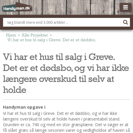
OM HANDYMAN.DK
FÅ 3 TILBUD
Hjem
>
Alle Projekter
>
Vi har et hus til salg i Greve. Det er et dødsbo, og vi har ikke læn
ANNONCERING
Vi har et hus til salg i Greve.
BOLIG KØBERÅDGIVNING
Det er et dødsbo, og vi har ikke
TØMRER/SNEDKER
Montage Og Nybyg
længere overskud til selv at
Reparation Og Vedligehold
holde
Alt Om Køkkenet
Om Materialer
Handyman opgave i
Om Værktøj
Vi har et hus til salg i Greve. Det er et dødsbo, og vi har ikke
Andet
længere overskud til selv at holde haven i præsentabel stand.
Grunden er ca. 740 og med en stor græsplæne. Det vi søger er at
ELEKTRIKER
få slået græs så længe sesonen varer og vedligholdse af haven så