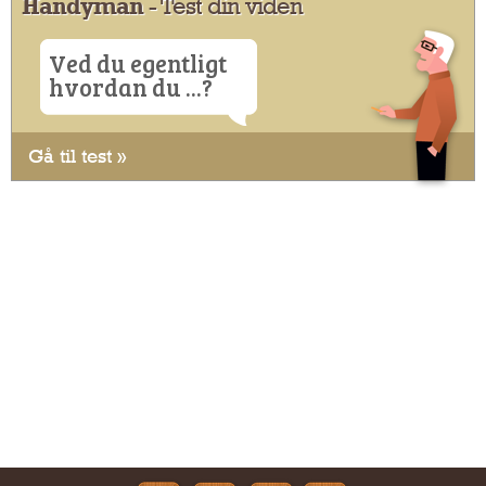
Handyman
- Test din viden
Ved du egentligt
hvordan du ...?
Gå til test »