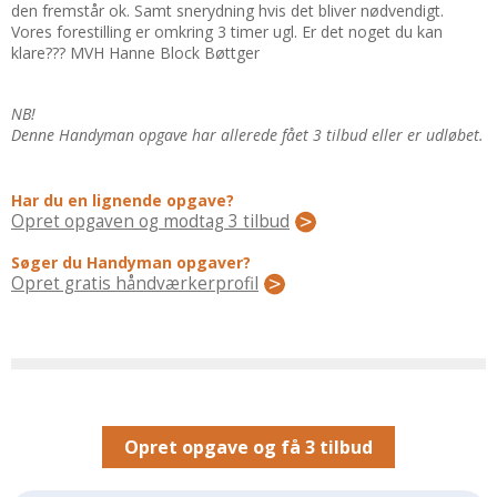
Regler Og Love
den fremstår ok. Samt snerydning hvis det bliver nødvendigt.
Vores forestilling er omkring 3 timer ugl. Er det noget du kan
Udskiftning Og Montage
klare??? MVH Hanne Block Bøttger
Om Materialer
Tips Og Tests
NB!
Denne Handyman opgave har allerede fået 3 tilbud eller er udløbet.
VVS
Montage Og Udskiftning
Har du en lignende opgave?
Reparation Og Vedligehold
Opret opgaven og modtag 3 tilbud
Varme Og Energi
Søger du Handyman opgaver?
Andet
Opret gratis håndværkerprofil
MALER
Indendørs
Udendørs
Kan Det Males?
MURER
Opret opgave og få 3 tilbud
Nybygning
Reparationer