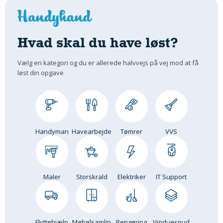
Om Materialer
Om Værktøj
Hvad skal du have løst?
GLARMESTER
Udskiftning Og Montage
Vælg en kategori og du er allerede halvvejs på vej mod at få
løst din opgave
Om Materialer
HANDYMAN
Tips Og Tricks
Kemi
Handyman
Havearbejde
Tømrer
VVS
Andet
Båd
GARTNER
Maler
Storskrald
Elektriker
IT Support
Beplantning
Belægning
Skadedyr
Om Værktøj
Flyttehjælp
Møbelsamlin
Rengøring
Vinduespud