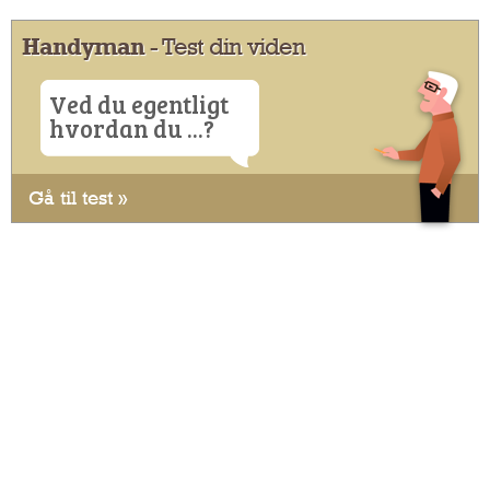
Handyman
- Test din viden
Ved du egentligt
hvordan du ...?
Gå til test »