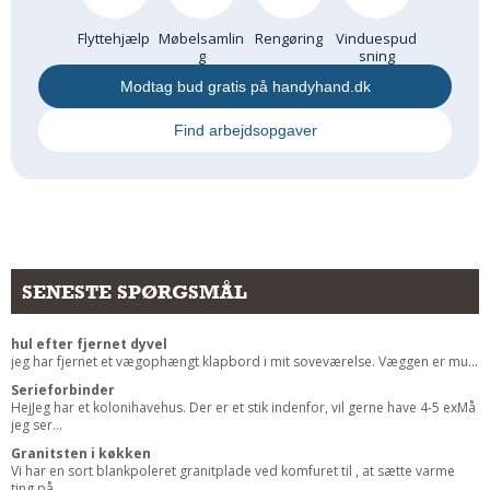
Andet
Flyttehjælp
Møbelsamlin
Rengøring
Vinduespud
g
sning
RENGØRING
Modtag bud gratis på handyhand.dk
Rengøring Af Overflader
Pletleksikon
Find arbejdsopgaver
SENESTE SPØRGSMÅL
hul efter fjernet dyvel
jeg har fjernet et vægophængt klapbord i mit soveværelse. Væggen er mu...
Serieforbinder
HejJeg har et kolonihavehus. Der er et stik indenfor, vil gerne have 4-5 exMå
jeg ser...
Granitsten i køkken
Vi har en sort blankpoleret granitplade ved komfuret til , at sætte varme
ting på...