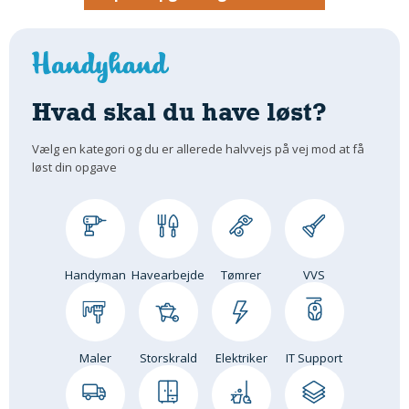
Om Materialer
Om Værktøj
GLARMESTER
Hvad skal du have løst?
Udskiftning Og Montage
Om Materialer
Vælg en kategori og du er allerede halvvejs på vej mod at få
HANDYMAN
løst din opgave
Tips Og Tricks
Kemi
Andet
Båd
Handyman
Havearbejde
Tømrer
VVS
GARTNER
Beplantning
Belægning
Maler
Storskrald
Elektriker
IT Support
Skadedyr
Om Værktøj