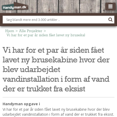
OM HANDYMAN.DK
FÅ 3 TILBUD
Hjem
>
Alle Projekter
>
Vi har for et par år siden fået lavet ny brusekabine hvor der blev 
ANNONCERING
Vi har for et par år siden fået
BOLIG KØBERÅDGIVNING
lavet ny brusekabine hvor der
TØMRER/SNEDKER
Montage Og Nybyg
blev udarbejdet
Reparation Og Vedligehold
vandinstallation i form af vand
Alt Om Køkkenet
der er trukket fra eksist
Om Materialer
Om Værktøj
Andet
Handyman opgave i
Vi har for et par år siden fået lavet ny brusekabine hvor der blev
ELEKTRIKER
udarbejdet vandinstallation i form af vand der er trukket fra eksist.