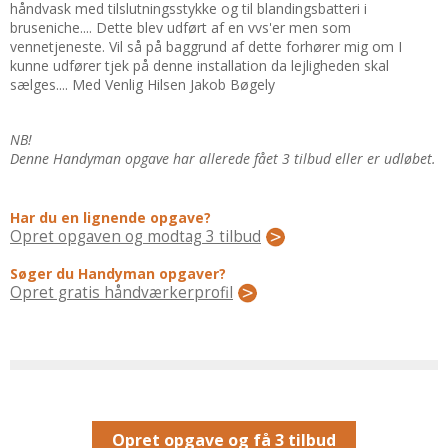
Regler Og Love
håndvask med tilslutningsstykke og til blandingsbatteri i
bruseniche.... Dette blev udført af en vvs'er men som
Udskiftning Og Montage
vennetjeneste. Vil så på baggrund af dette forhører mig om I
Om Materialer
kunne udfører tjek på denne installation da lejligheden skal
sælges.... Med Venlig Hilsen Jakob Bøgely
Tips Og Tests
VVS
NB!
Montage Og Udskiftning
Denne Handyman opgave har allerede fået 3 tilbud eller er udløbet.
Reparation Og Vedligehold
Varme Og Energi
Har du en lignende opgave?
Opret opgaven og modtag 3 tilbud
Andet
MALER
Søger du Handyman opgaver?
Opret gratis håndværkerprofil
Indendørs
Udendørs
Kan Det Males?
MURER
Nybygning
Opret opgave og få 3 tilbud
Reparationer