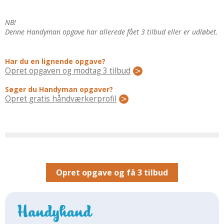
Regler Og Love
Udskiftning Og Montage
NB!
Om Materialer
Denne Handyman opgave har allerede fået 3 tilbud eller er udløbet.
Tips Og Tests
VVS
Har du en lignende opgave?
Opret opgaven og modtag 3 tilbud
Montage Og Udskiftning
Søger du Handyman opgaver?
Reparation Og Vedligehold
Opret gratis håndværkerprofil
Varme Og Energi
Andet
MALER
Indendørs
Udendørs
Opret opgave og få 3 tilbud
Kan Det Males?
MURER
Nybygning
Reparationer