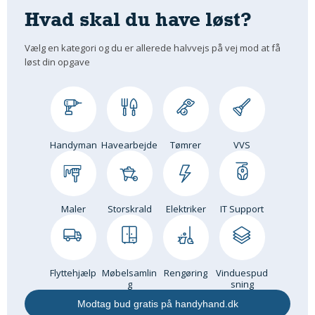
Hvad skal du have løst?
Om Materialer
Om Værktøj
Vælg en kategori og du er allerede halvvejs på vej mod at få
GLARMESTER
løst din opgave
Udskiftning Og Montage
Om Materialer
HANDYMAN
Handyman
Havearbejde
Tømrer
VVS
Tips Og Tricks
Kemi
Andet
Båd
Maler
Storskrald
Elektriker
IT Support
GARTNER
Beplantning
Belægning
Flyttehjælp
Møbelsamlin
Rengøring
Vinduespud
g
sning
Skadedyr
Modtag bud gratis på handyhand.dk
Om Værktøj