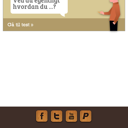
hvordan du ...?
Gå til test »