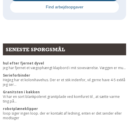
Andet
Find arbejdsopgaver
RENGØRING
Rengøring Af Overflader
Pletleksikon
SENESTE SPØRGSMÅL
hul efter fjernet dyvel
jeg har fjernet et vægophængt klapbord i mit soveværelse. Væggen er mu...
Serieforbinder
HejJeg har et kolonihavehus. Der er et stik indenfor, vil gerne have 4-5 exMå
jeg ser...
Granitsten i køkken
Vi har en sort blankpoleret granitplade ved komfuret til , at sætte varme
ting på...
robotplæneklipper
loop siger ingen loop. der er kontakt af ledning, enten er det sender eller
modtager