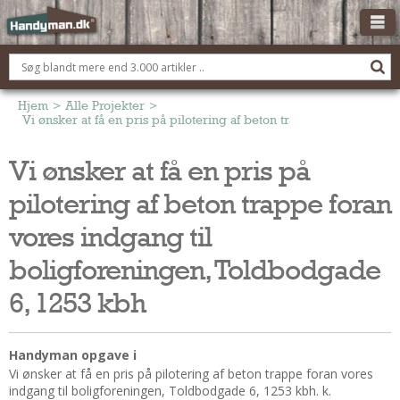
OM HANDYMAN.DK
FÅ 3 TILBUD
Hjem
>
Alle Projekter
>
Vi ønsker at få en pris på pilotering af beton trappe foran vores
ANNONCERING
Vi ønsker at få en pris på
BOLIG KØBERÅDGIVNING
pilotering af beton trappe foran
TØMRER/SNEDKER
Montage Og Nybyg
vores indgang til
Reparation Og Vedligehold
boligforeningen, Toldbodgade
Alt Om Køkkenet
6, 1253 kbh
Om Materialer
Om Værktøj
Andet
Handyman opgave i
Vi ønsker at få en pris på pilotering af beton trappe foran vores
ELEKTRIKER
indgang til boligforeningen, Toldbodgade 6, 1253 kbh. k.