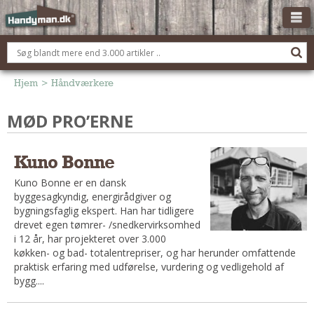
OM HANDYMAN.DK
FÅ 3 TILBUD
Hjem
>
Håndværkere
ANNONCERING
MØD PRO’ERNE
BOLIG KØBERÅDGIVNING
TØMRER/SNEDKER
Kuno Bonne
Montage Og Nybyg
Kuno Bonne er en dansk
Reparation Og Vedligehold
byggesagkyndig, energirådgiver og
bygningsfaglig ekspert. Han har tidligere
Alt Om Køkkenet
drevet egen tømrer- /snedkervirksomhed
Om Materialer
i 12 år, har projekteret over 3.000
køkken- og bad- totalentrepriser, og har herunder omfattende
Om Værktøj
praktisk erfaring med udførelse, vurdering og vedligehold af
Andet
bygg....
ELEKTRIKER