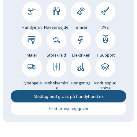
Om Materialer
Om Værktøj
GLARMESTER
Handyman
Havearbejde
Tømrer
VVS
Udskiftning Og Montage
Om Materialer
HANDYMAN
Maler
Storskrald
Elektriker
IT Support
Tips Og Tricks
Kemi
Andet
Flyttehjælp
Møbelsamlin
Rengøring
Vinduespud
g
sning
Båd
Modtag bud gratis på handyhand.dk
GARTNER
Beplantning
Find arbejdsopgaver
Belægning
Skadedyr
Om Værktøj