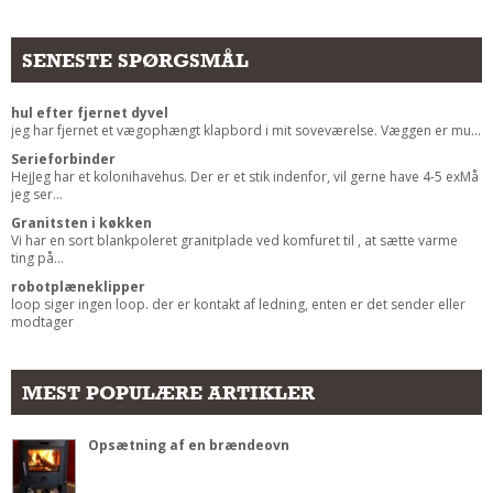
Andet
RENGØRING
SENESTE SPØRGSMÅL
Rengøring Af Overflader
hul efter fjernet dyvel
Pletleksikon
jeg har fjernet et vægophængt klapbord i mit soveværelse. Væggen er mu...
Serieforbinder
HejJeg har et kolonihavehus. Der er et stik indenfor, vil gerne have 4-5 exMå
jeg ser...
Granitsten i køkken
Vi har en sort blankpoleret granitplade ved komfuret til , at sætte varme
ting på...
robotplæneklipper
loop siger ingen loop. der er kontakt af ledning, enten er det sender eller
modtager
MEST POPULÆRE ARTIKLER
Opsætning af en brændeovn