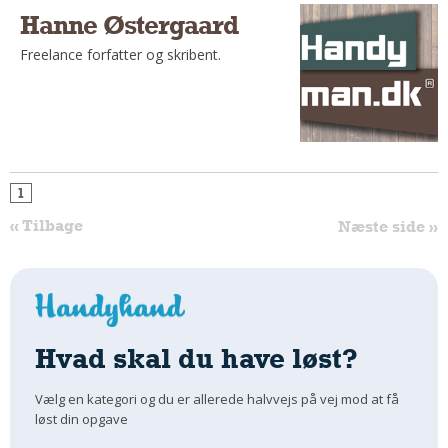
Regler Og Love
Hanne Østergaard
Udskiftning Og Montage
Freelance forfatter og skribent.
Om Materialer
Tips Og Tests
VVS
Montage Og Udskiftning
Reparation Og Vedligehold
1
Varme Og Energi
« Tilbage
Næste side »
Andet
MALER
Indendørs
Udendørs
Hvad skal du have løst?
Kan Det Males?
MURER
Vælg en kategori og du er allerede halvvejs på vej mod at få
Nybygning
løst din opgave
Reparationer