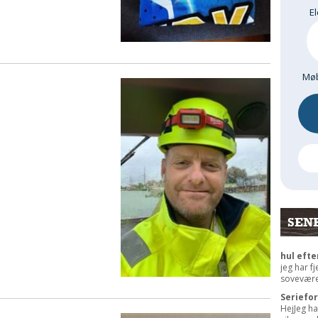
El
Møb
SEN
hul efte
jeg har f
sovevære
Seriefo
HejJeg ha