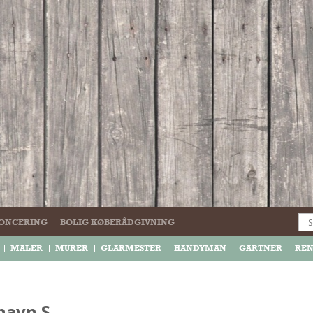
ONCERING
BOLIG KØBERÅDGIVNING
MALER
MURER
GLARMESTER
HANDYMAN
GARTNER
RE
havn S