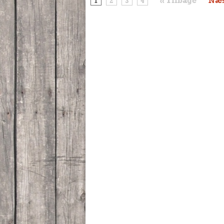
« Tilbage
Næs
1
2
3
4