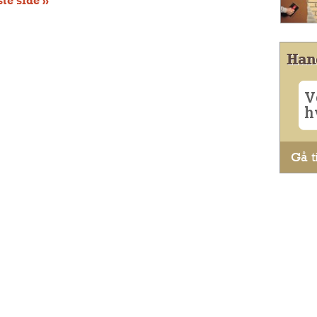
te side »
Han
V
h
Gå ti