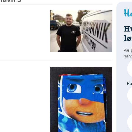
H
lø
Vælg
halv
H