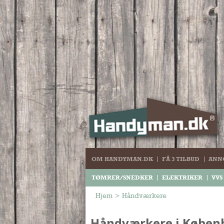
OM HANDYMAN.DK
FÅ 3 TILBUD
ANN
TØMRER/SNEDKER
ELEKTRIKER
VVS
Hjem
>
Håndværkere
Håndværkere i Køben