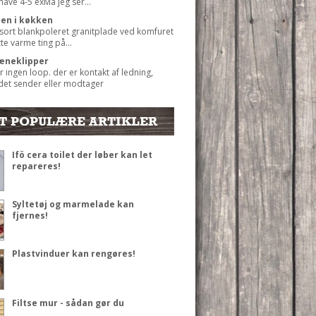
 have 4-5 exMå jeg ser...
ten i køkken
 sort blankpoleret granitplade ved komfuret
ætte varme ting på...
æneklipper
r ingen loop. der er kontakt af ledning,
det sender eller modtager
T POPULÆRE ARTIKLER
Ifö cera toilet der løber kan let
repareres!
Syltetøj og marmelade kan
fjernes!
Plastvinduer kan rengøres!
Filtse mur - sådan gør du