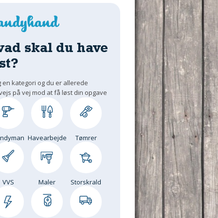
vad skal du have
st?
 en kategori og du er allerede
vejs på vej mod at få løst din opgave
andyman
Havearbejde
Tømrer
VVS
Maler
Storskrald