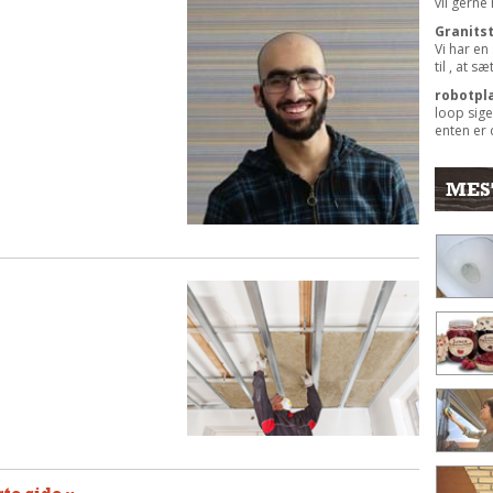
vil gerne
Granits
Vi har en
til , at s
robotpl
loop sige
enten er 
MES