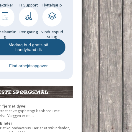
ektriker
IT Support
Flyttehjælp
elsamlin
Rengøring
Vinduespud
g
sning
Modtag bud gratis på
handyhand.dk
Find arbejdsopgaver
ESTE SPØRGSMÅL
r fjernet dyvel
jernet et vægophængt klapbord i mit
lse. Væggen er mu...
rbinder
r et kolonihavehus. Der er et stik indenfor,