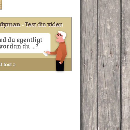
dyman
- Test din viden
ed du egentligt
vordan du ...?
l test »