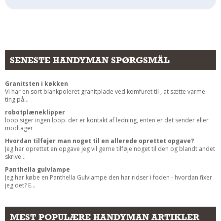
SENESTE HANDYMAN SPØRGSMÅL
Granitsten i køkken
Vi har en sort blankpoleret granitplade ved komfuret til , at sætte varme
ting på...
robotplæneklipper
loop siger ingen loop. der er kontakt af ledning, enten er det sender eller
modtager
Hvordan tilføjer man noget til en allerede oprettet opgave?
Jeg har oprettet en opgave jeg vil gerne tilføje noget til den og blandt andet
skrive...
Panthella gulvlampe
Jeg har købe en Panthella Gulvlampe den har ridser i foden - hvordan fixer
jeg det? E...
MEST POPULÆRE HANDYMAN ARTIKLER