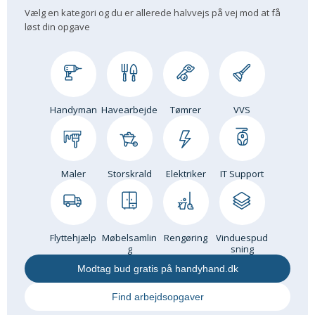
Vælg en kategori og du er allerede halvvejs på vej mod at få
løst din opgave
Handyman
Havearbejde
Tømrer
VVS
Maler
Storskrald
Elektriker
IT Support
Flyttehjælp
Møbelsamlin
Rengøring
Vinduespud
g
sning
Modtag bud gratis på handyhand.dk
Find arbejdsopgaver