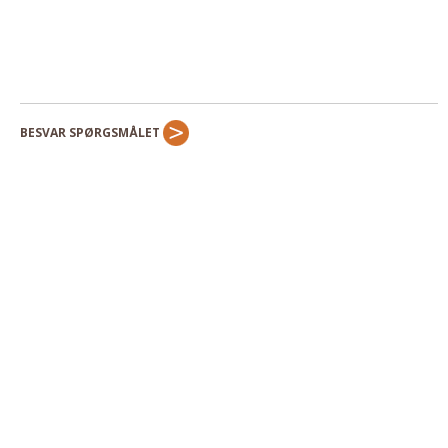
Andet
RENGØRING
Rengøring Af Overflader
Pletleksikon
BESVAR SPØRGSMÅLET