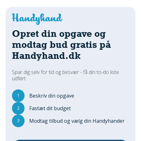
Regler Og Love
Udskiftning Og Montage
Om Materialer
Tips Og Tests
Opret din opgave og
VVS
modtag bud gratis på
Montage Og Udskiftning
Handyhand.dk
Reparation Og Vedligehold
Varme Og Energi
Spar dig selv for tid og besvær - få din to-do liste
Andet
udført
MALER
Indendørs
1
Beskriv din opgave
Udendørs
2
Fastæt dit budget
Kan Det Males?
3
Modtag tilbud og vælg din Handyhander
MURER
Nybygning
Reparationer