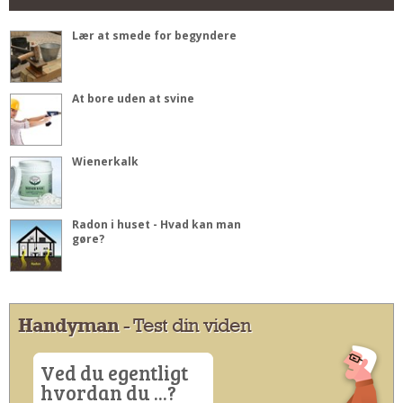
Lær at smede for begyndere
At bore uden at svine
Wienerkalk
Radon i huset - Hvad kan man
gøre?
Handyman
- Test din viden
Ved du egentligt
hvordan du ...?