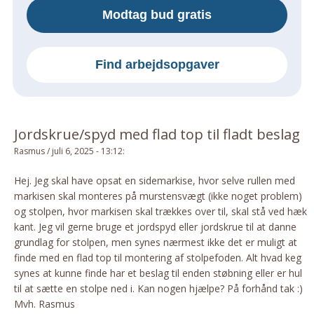
Modtag bud gratis
Om Materialer
Om Værktøj
GLARMESTER
Find arbejdsopgaver
Udskiftning Og Montage
Om Materialer
HANDYMAN
Jordskrue/spyd med flad top til fladt beslag
Tips Og Tricks
Rasmus
/
juli 6, 2025 - 13:12
:
Kemi
Hej. Jeg skal have opsat en sidemarkise, hvor selve rullen med
Andet
markisen skal monteres på murstensvægt (ikke noget problem)
Båd
og stolpen, hvor markisen skal trækkes over til, skal stå ved hæk
kant. Jeg vil gerne bruge et jordspyd eller jordskrue til at danne
GARTNER
grundlag for stolpen, men synes nærmest ikke det er muligt at
Beplantning
finde med en flad top til montering af stolpefoden. Alt hvad keg
Belægning
synes at kunne finde har et beslag til enden støbning eller er hul
til at sætte en stolpe ned i. Kan nogen hjælpe? På forhånd tak :)
Skadedyr
Mvh. Rasmus
Om Værktøj