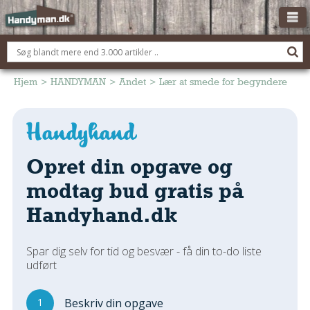
OM HANDYMAN.DK
FÅ 3 TILBUD
Hjem
>
HANDYMAN
>
Andet
>
Lær at smede for begyndere
ANNONCERING
BOLIG KØBERÅDGIVNING
TØMRER/SNEDKER
Opret din opgave og
Montage Og Nybyg
modtag bud gratis på
Reparation Og Vedligehold
Handyhand.dk
Alt Om Køkkenet
Om Materialer
Spar dig selv for tid og besvær - få din to-do liste
Om Værktøj
udført
Andet
ELEKTRIKER
1
Beskriv din opgave