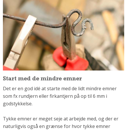
Om Materialer
Om Værktøj
GLARMESTER
Udskiftning Og Montage
Om Materialer
HANDYMAN
Tips Og Tricks
Kemi
Andet
Start med de mindre emner
Båd
Det er en god idé at starte med de lidt mindre emner
GARTNER
som fx rundjern eller firkantjern på op til 6 mm i
godstykkelse.
Beplantning
Belægning
Tykke emner er meget seje at arbejde med, og der er
Skadedyr
naturligvis også en grænse for hvor tykke emner
Om Værktøj