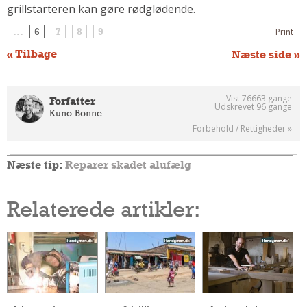
grillstarteren kan gøre rødglødende.
Andet
...
6
7
8
9
Print
RENGØRING
« Tilbage
Næste side »
Rengøring Af Overflader
Pletleksikon
Vist 76663 gange
Forfatter
Udskrevet 96 gange
Kuno Bonne
Forbehold / Rettigheder »
Næste tip:
Reparer skadet alufælg
Relaterede artikler: