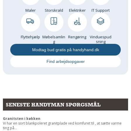
Maler
Storskrald
Elektriker
IT Support
Flyttehjælp
Møbelsamlin
Rengøring
Vinduespud
g
sning
Modtag bud gratis på handyhand.dk
Find arbejdsopgaver
SENESTE HANDYMAN SPØRGSMÅL
Granitsten i køkken
Vi har en sort blankpoleret granitplade ved komfuret til , at sætte varme
ting på...