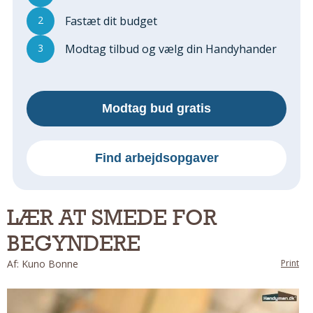
Regler Og Love
2
Fastæt dit budget
Udskiftning Og Montage
Om Materialer
3
Modtag tilbud og vælg din Handyhander
Tips Og Tests
VVS
Montage Og Udskiftning
Modtag bud gratis
Reparation Og Vedligehold
Varme Og Energi
Find arbejdsopgaver
Andet
MALER
Indendørs
LÆR AT SMEDE FOR
Udendørs
BEGYNDERE
Kan Det Males?
Af: Kuno Bonne
Print
MURER
Nybygning
Reparationer