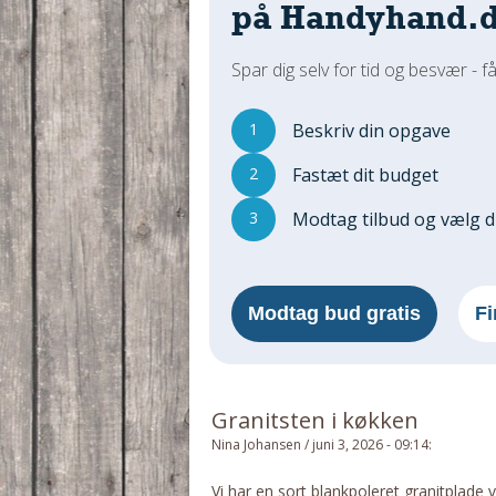
på Handyhand.
Spar dig selv for tid og besvær - få
1
Beskriv din opgave
2
Fastæt dit budget
3
Modtag tilbud og vælg 
Modtag bud gratis
Fi
Granitsten i køkken
Nina Johansen
/
juni 3, 2026 - 09:14
:
Vi har en sort blankpoleret granitplade 