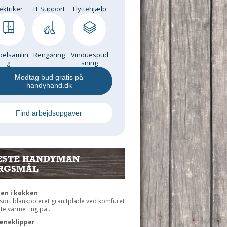
ektriker
IT Support
Flyttehjælp
elsamlin
Rengøring
Vinduespud
g
sning
Modtag bud gratis på
handyhand.dk
Find arbejdsopgaver
ESTE HANDYMAN
RGSMÅL
ten i køkken
 sort blankpoleret granitplade ved komfuret
ætte varme ting på...
æneklipper