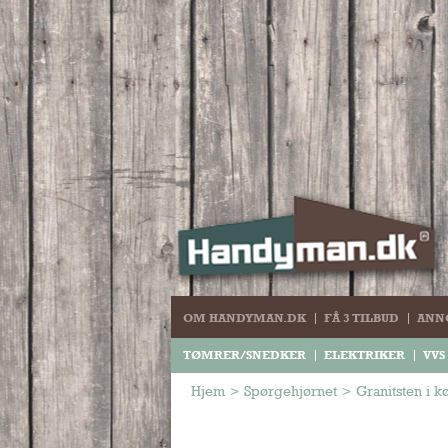
OM HANDYMAN.DK
FÅ 3 TILBUD
ANN
TØMRER/SNEDKER
ELEKTRIKER
VVS
Hjem
>
Spørgehjørnet
>
Granitsten i 