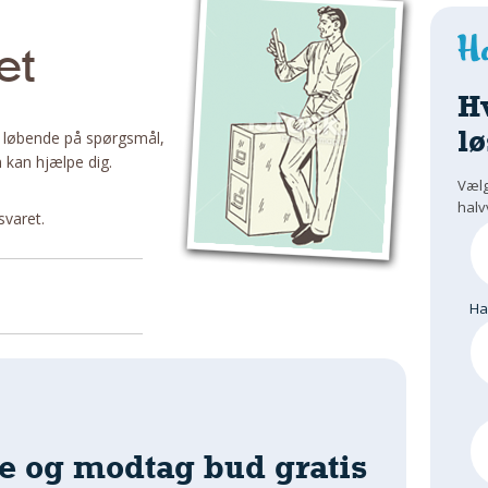
et
H
lø
 løbende på spørgsmål,
 kan hjælpe dig.
Vælg
halv
svaret.
H
e og modtag bud gratis