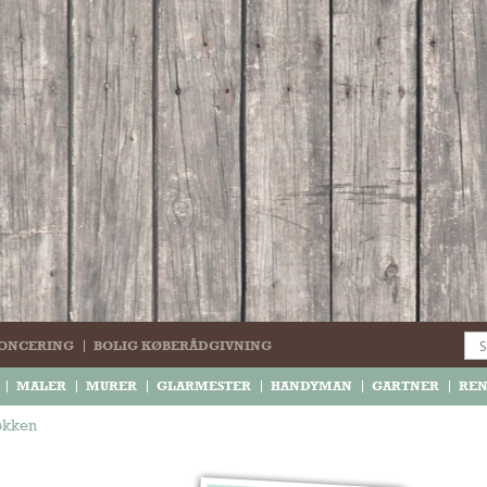
ONCERING
BOLIG KØBERÅDGIVNING
MALER
MURER
GLARMESTER
HANDYMAN
GARTNER
RE
køkken