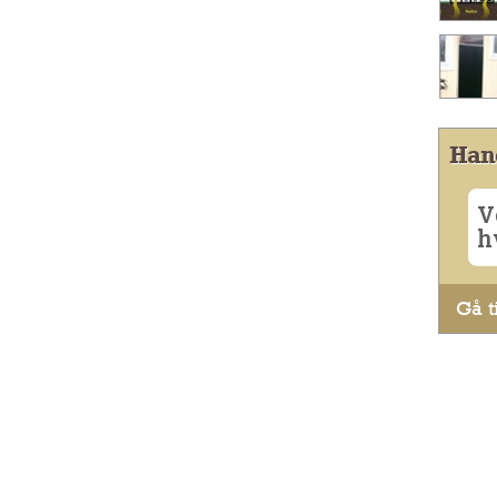
Han
V
h
Gå ti