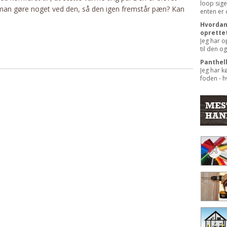
loop sige
n man gøre noget ved den, så den igen fremstår pæn? Kan
enten er 
Hvordan 
oprette
Jeg har o
til den og
Panthel
Jeg har k
foden - hv
MES
HAN