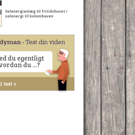
Solenergianlæg til fritidshuset /
solenergi til kolonihaven
dyman
- Test din viden
ed du egentligt
vordan du ...?
l test »