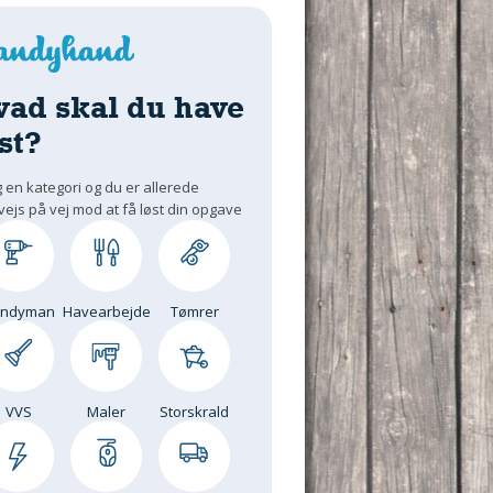
vad skal du have
st?
 en kategori og du er allerede
vejs på vej mod at få løst din opgave
andyman
Havearbejde
Tømrer
VVS
Maler
Storskrald