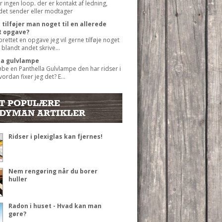
r ingen loop. der er kontakt af ledning,
det sender eller modtager
tilføjer man noget til en allerede
t opgave?
prettet en opgave jeg vil gerne tilføje noget
 blandt andet skrive...
la gulvlampe
øbe en Panthella Gulvlampe den har ridser i
ordan fixer jeg det? E...
T POPULÆRE
DYMAN ARTIKLER
Ridser i plexiglas kan fjernes!
Nem rengøring når du borer
huller
Radon i huset - Hvad kan man
gøre?