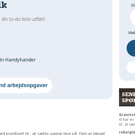
dk
El
 din to-do liste udført
Møb
din Handyhander
nd arbejdsopgaver
SEN
SPØ
Granits
Vi har en
til , at s
robotpl
ved komfuret til , at sætte varme ting på. Den er blevet