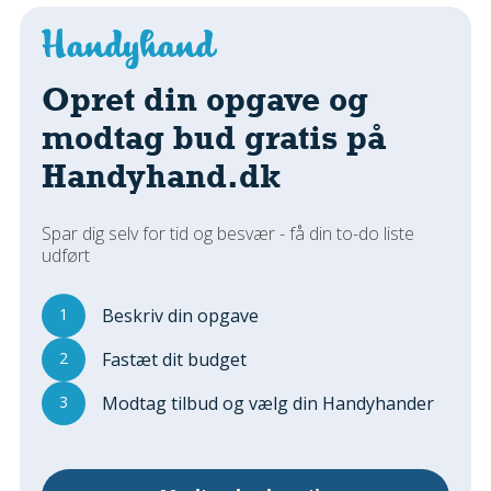
Regler Og Love
Udskiftning Og Montage
Om Materialer
Opret din opgave og
Tips Og Tests
modtag bud gratis på
VVS
Handyhand.dk
Montage Og Udskiftning
Reparation Og Vedligehold
Varme Og Energi
Spar dig selv for tid og besvær - få din to-do liste
udført
Andet
MALER
1
Beskriv din opgave
Indendørs
2
Fastæt dit budget
Udendørs
Kan Det Males?
3
Modtag tilbud og vælg din Handyhander
MURER
Nybygning
Reparationer