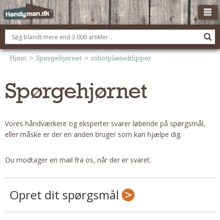
OM HANDYMAN.DK
FÅ 3 TILBUD
Hjem
>
Spørgehjørnet
>
robotplæneklipper
ANNONCERING
Spørgehjørnet
BOLIG KØBERÅDGIVNING
TØMRER/SNEDKER
Vores håndværkere og eksperter svarer løbende på spørgsmål,
Montage Og Nybyg
eller måske er der en anden bruger som kan hjælpe dig.
Reparation Og Vedligehold
Alt Om Køkkenet
Du modtager en mail fra os, når der er svaret.
Om Materialer
Om Værktøj
Opret dit spørgsmål
Andet
ELEKTRIKER