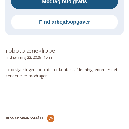
Modtag bud gratis
Om Materialer
Om Værktøj
Find arbejdsopgaver
GLARMESTER
Udskiftning Og Montage
Om Materialer
robotplæneklipper
HANDYMAN
lindner
/
maj 22, 2026 - 15:33
:
Tips Og Tricks
Kemi
loop siger ingen loop. der er kontakt af ledning, enten er det
sender eller modtager
Andet
Båd
GARTNER
Beplantning
Belægning
BESVAR SPØRGSMÅLET
Skadedyr
Om Værktøj