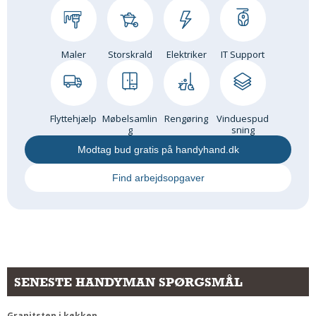
Maler
Storskrald
Elektriker
IT Support
Flyttehjælp
Møbelsamlin
Rengøring
Vinduespud
g
sning
Modtag bud gratis på handyhand.dk
Find arbejdsopgaver
SENESTE HANDYMAN SPØRGSMÅL
Granitsten i køkken