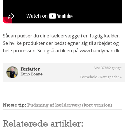
Regler Og Love
Udskiftning Og Montage
Om Materialer
Tips Og Tests
VVS
Sådan pudser du dine kældervægge i en fugtig kælder.
Se hvilke produkter der bedst egner sig til arbejdet og
Montage Og Udskiftning
hele processen. Se også artiklen på www.handyman.dk.
Reparation Og Vedligehold
Varme Og Energi
Andet
Vist 37882 gange
Forfatter
Kuno Bonne
MALER
Forbehold / Rettigheder »
Indendørs
Udendørs
Kan Det Males?
Næste tip:
Pudsning af kældervæg (kort version)
MURER
Nybygning
Relaterede artikler:
Reparationer