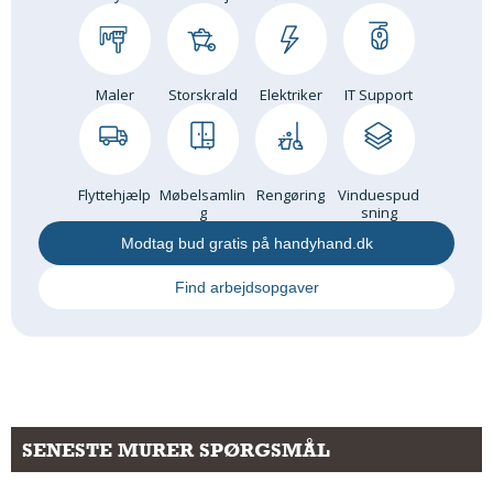
Maler
Storskrald
Elektriker
IT Support
Flyttehjælp
Møbelsamlin
Rengøring
Vinduespud
g
sning
Modtag bud gratis på handyhand.dk
Find arbejdsopgaver
SENESTE MURER SPØRGSMÅL