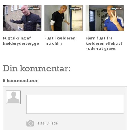
Om Materialer
Om Værktøj
GLARMESTER
Udskiftning Og Montage
Fugtsikring af
Fugt i kælderen,
Fjern fugt fra
Om Materialer
kælderydervægge
introfilm
kælderen effektivt
- uden at grave.
HANDYMAN
Tips Og Tricks
Din kommentar:
Kemi
Andet
5 kommentarer
Båd
GARTNER
Beplantning
Belægning
Skadedyr
Tilføj Billede
Om Værktøj