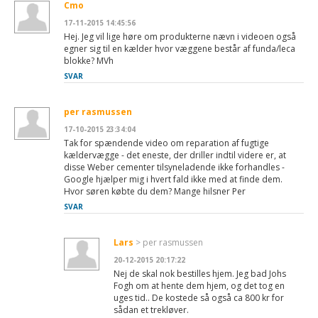
Cmo
17-11-2015 14:45:56
Hej. Jeg vil lige høre om produkterne nævn i videoen også
egner sig til en kælder hvor væggene består af funda/leca
blokke? MVh
SVAR
per rasmussen
17-10-2015 23:34:04
Tak for spændende video om reparation af fugtige
kældervægge - det eneste, der driller indtil videre er, at
disse Weber cementer tilsyneladende ikke forhandles -
Google hjælper mig i hvert fald ikke med at finde dem.
Hvor søren købte du dem? Mange hilsner Per
SVAR
Lars
> per rasmussen
20-12-2015 20:17:22
Nej de skal nok bestilles hjem. Jeg bad Johs
Fogh om at hente dem hjem, og det tog en
uges tid.. De kostede så også ca 800 kr for
sådan et trekløver.