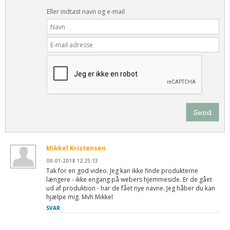
Andet
Eller indtast navn og e-mail
RENGØRING
Rengøring Af Overflader
Pletleksikon
Send
Mikkel Kristensen
09-01-2018 12:25:13
Tak for en god video. Jeg kan ikke finde produkterne
længere - ikke engang på webers hjemmeside. Er de gået
ud af produktion - har de fået nye navne. Jeg håber du kan
hjælpe mig. Mvh Mikkel
SVAR