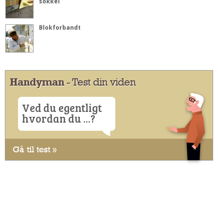
sokkel
Blokforbandt
Handyman
- Test din viden
Ved du egentligt
hvordan du ...?
Gå til test »