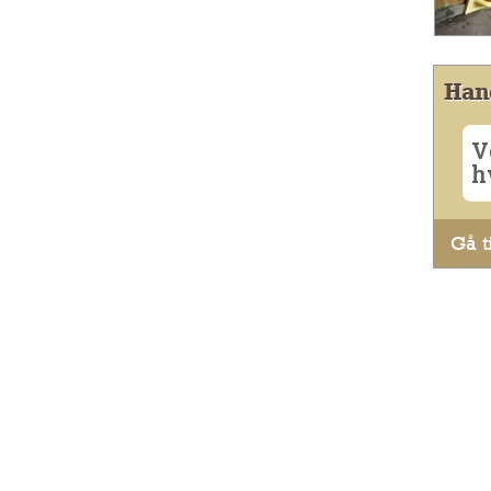
Han
V
h
Gå ti