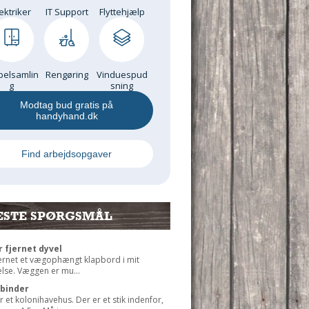
ektriker
IT Support
Flyttehjælp
elsamlin
Rengøring
Vinduespud
g
sning
Modtag bud gratis på
handyhand.dk
Find arbejdsopgaver
ESTE SPØRGSMÅL
r fjernet dyvel
jernet et vægophængt klapbord i mit
lse. Væggen er mu...
rbinder
r et kolonihavehus. Der er et stik indenfor,