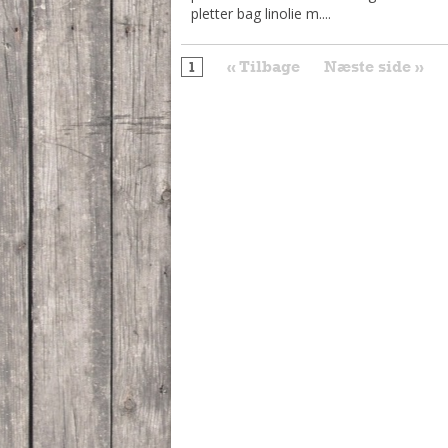
pletter bag linolie m....
« Tilbage
Næste side »
1