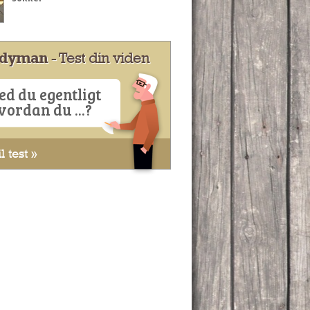
dyman
- Test din viden
ed du egentligt
vordan du ...?
l test »