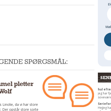
El
Møb
LGENDE SPØRGSMÅL:
SEN
mel pletter
hul efte
Wolf
jeg har f
sovevære
Seriefo
 Linolie, da vi har store
HejJeg ha
 Der opstår store sorte