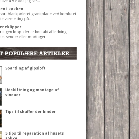
 have 4-5 exMå jeg ser...
ten i køkken
 sort blankpoleret granitplade ved komfuret
ætte varme ting på...
æneklipper
r ingen loop. der er kontakt af ledning,
det sender eller modtager
T POPULÆRE ARTIKLER
Spartling af gipsloft
Udskiftning og montage af
vinduer
Tips til skuffer der binder
5 tips til reparation af husets
sokkel