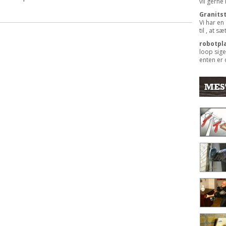
vil gerne
Granits
Vi har en
til , at s
robotpl
loop sige
enten er 
MES