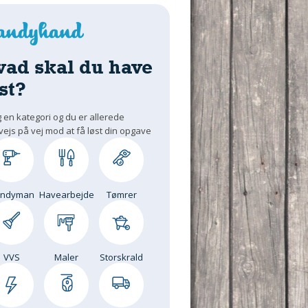
vad skal du have
st?
 en kategori og du er allerede
vejs på vej mod at få løst din opgave
andyman
Havearbejde
Tømrer
VVS
Maler
Storskrald