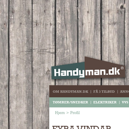
OM HANDYMAN.DK
FÅ 3 TILBUD
ANN
TØMRER/SNEDKER
ELEKTRIKER
VVS
Hjem
>
Profil
FYRA VINDAR