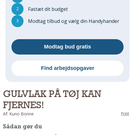
Regler Og Love
2
Fastæt dit budget
Udskiftning Og Montage
Om Materialer
3
Modtag tilbud og vælg din Handyhander
Tips Og Tests
VVS
Montage Og Udskiftning
Modtag bud gratis
Reparation Og Vedligehold
Varme Og Energi
Find arbejdsopgaver
Andet
MALER
Indendørs
GULVLAK PÅ TØJ KAN
Udendørs
FJERNES!
Kan Det Males?
Af: Kuno Bonne
Print
MURER
Sådan gør du
Nybygning
Reparationer