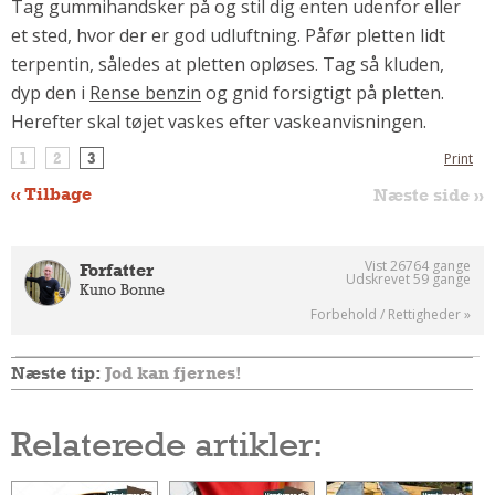
Tag gummihandsker på og stil dig enten udenfor eller
Om Materialer
et sted, hvor der er god udluftning. Påfør pletten lidt
Om Værktøj
terpentin, således at pletten opløses. Tag så kluden,
dyp den i
Rense benzin
og gnid forsigtigt på pletten.
GLARMESTER
Herefter skal tøjet vaskes efter vaskeanvisningen.
Udskiftning Og Montage
1
2
3
Print
Om Materialer
« Tilbage
Næste side »
HANDYMAN
Tips Og Tricks
Kemi
Vist 26764 gange
Forfatter
Udskrevet 59 gange
Kuno Bonne
Andet
Forbehold / Rettigheder »
Båd
GARTNER
Næste tip:
Jod kan fjernes!
Beplantning
Belægning
Relaterede artikler:
Skadedyr
Om Værktøj