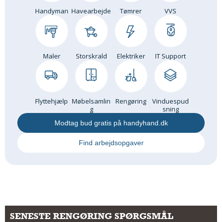
Handyman
Havearbejde
Tømrer
VVS
Maler
Storskrald
Elektriker
IT Support
Flyttehjælp
Møbelsamlin
Rengøring
Vinduespud
g
sning
Modtag bud gratis på handyhand.dk
Find arbejdsopgaver
SENESTE RENGØRING SPØRGSMÅL