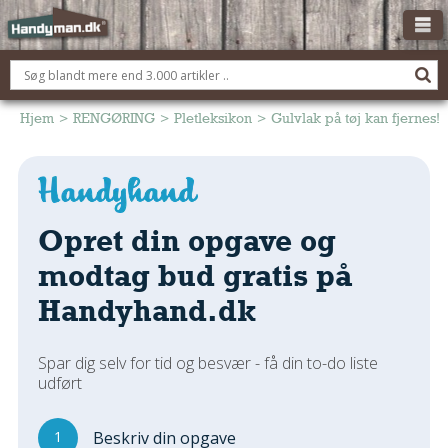
OM HANDYMAN.DK
FÅ 3 TILBUD
Hjem
>
RENGØRING
>
Pletleksikon
>
Gulvlak på tøj kan fjernes!
ANNONCERING
BOLIG KØBERÅDGIVNING
TØMRER/SNEDKER
Opret din opgave og
Montage Og Nybyg
modtag bud gratis på
Reparation Og Vedligehold
Handyhand.dk
Alt Om Køkkenet
Om Materialer
Spar dig selv for tid og besvær - få din to-do liste
Om Værktøj
udført
Andet
ELEKTRIKER
1
Beskriv din opgave