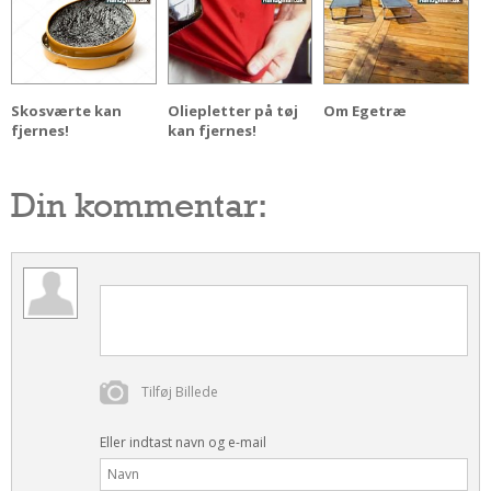
Andet
RENGØRING
Rengøring Af Overflader
Skosværte kan
Oliepletter på tøj
Om Egetræ
Pletleksikon
fjernes!
kan fjernes!
Din kommentar:
Tilføj Billede
Eller indtast navn og e-mail