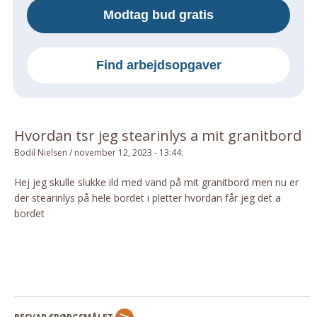
Modtag bud gratis
Om Materialer
Om Værktøj
GLARMESTER
Find arbejdsopgaver
Udskiftning Og Montage
Om Materialer
HANDYMAN
Hvordan tsr jeg stearinlys a mit granitbord
Tips Og Tricks
Bodil Nielsen
/
november 12, 2023 - 13:44
:
Kemi
Hej jeg skulle slukke ild med vand på mit granitbord men nu er
Andet
der stearinlys på hele bordet i pletter hvordan får jeg det a
Båd
bordet
GARTNER
Beplantning
Belægning
Skadedyr
Om Værktøj