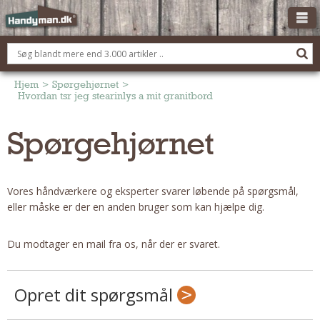
OM HANDYMAN.DK
FÅ 3 TILBUD
Hjem
>
Spørgehjørnet
>
Hvordan tsr jeg stearinlys a mit granitbord
ANNONCERING
Spørgehjørnet
BOLIG KØBERÅDGIVNING
TØMRER/SNEDKER
Montage Og Nybyg
Vores håndværkere og eksperter svarer løbende på spørgsmål,
Reparation Og Vedligehold
eller måske er der en anden bruger som kan hjælpe dig.
Alt Om Køkkenet
Om Materialer
Du modtager en mail fra os, når der er svaret.
Om Værktøj
Andet
Opret dit spørgsmål
ELEKTRIKER