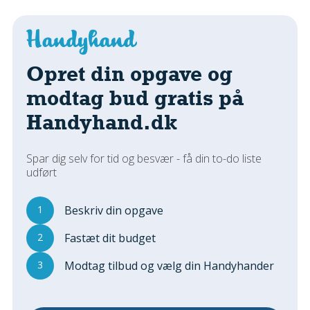
Regler Og Love
Udskiftning Og Montage
Om Materialer
Tips Og Tests
Opret din opgave og
VVS
modtag bud gratis på
Montage Og Udskiftning
Handyhand.dk
Reparation Og Vedligehold
Varme Og Energi
Spar dig selv for tid og besvær - få din to-do liste
Andet
udført
MALER
Indendørs
1
Beskriv din opgave
Udendørs
2
Fastæt dit budget
Kan Det Males?
3
Modtag tilbud og vælg din Handyhander
MURER
Nybygning
Reparationer