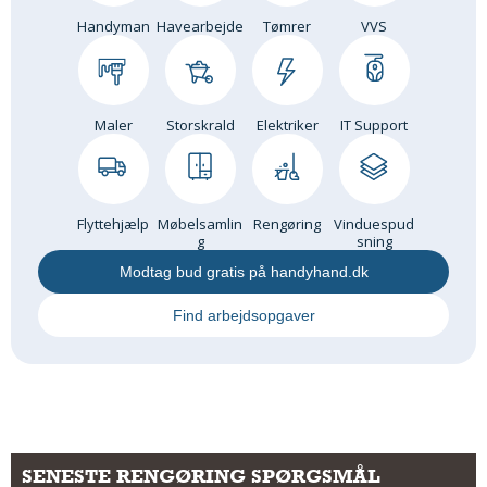
Handyman
Havearbejde
Tømrer
VVS
Maler
Storskrald
Elektriker
IT Support
Flyttehjælp
Møbelsamlin
Rengøring
Vinduespud
g
sning
Modtag bud gratis på handyhand.dk
Find arbejdsopgaver
SENESTE RENGØRING SPØRGSMÅL