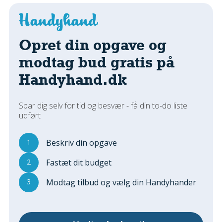
Regler Og Love
Udskiftning Og Montage
Om Materialer
Opret din opgave og
Tips Og Tests
modtag bud gratis på
VVS
Handyhand.dk
Montage Og Udskiftning
Reparation Og Vedligehold
Varme Og Energi
Spar dig selv for tid og besvær - få din to-do liste
udført
Andet
MALER
1
Beskriv din opgave
Indendørs
2
Fastæt dit budget
Udendørs
Kan Det Males?
3
Modtag tilbud og vælg din Handyhander
MURER
Nybygning
Reparationer