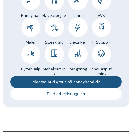
Handyman
Havearbejde
Tømrer
VVS
Maler
Storskrald
Elektriker
IT Support
Flyttehjælp
Møbelsamlin
Rengøring
Vinduespud
g
sning
Modtag bud gratis på handyhand.dk
Find arbejdsopgaver