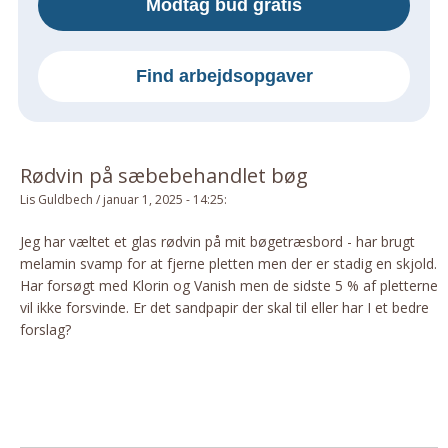
Modtag bud gratis
Om Materialer
Om Værktøj
Find arbejdsopgaver
GLARMESTER
Udskiftning Og Montage
Om Materialer
Rødvin på sæbebehandlet bøg
HANDYMAN
Lis Guldbech
/
januar 1, 2025 - 14:25
:
Tips Og Tricks
Kemi
Jeg har væltet et glas rødvin på mit bøgetræsbord - har brugt
melamin svamp for at fjerne pletten men der er stadig en skjold.
Andet
Har forsøgt med Klorin og Vanish men de sidste 5 % af pletterne
Båd
vil ikke forsvinde. Er det sandpapir der skal til eller har I et bedre
GARTNER
forslag?
Beplantning
Belægning
Skadedyr
Om Værktøj