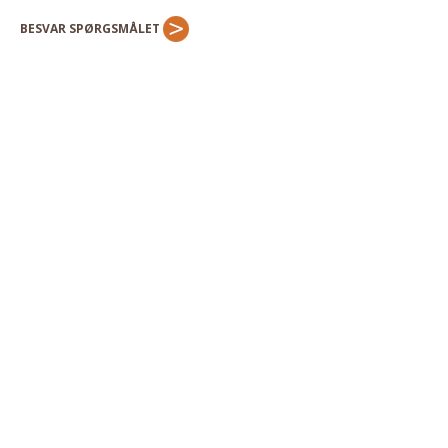
Andet
BESVAR SPØRGSMÅLET
RENGØRING
Rengøring Af Overflader
Pletleksikon