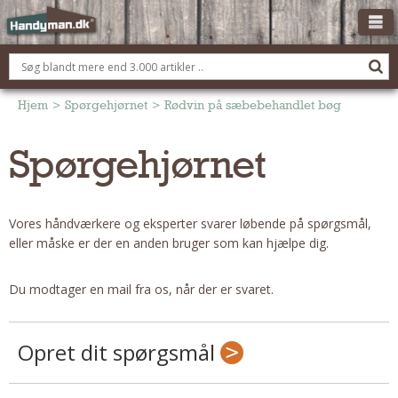
OM HANDYMAN.DK
FÅ 3 TILBUD
Hjem
>
Spørgehjørnet
>
Rødvin på sæbebehandlet bøg
ANNONCERING
Spørgehjørnet
BOLIG KØBERÅDGIVNING
TØMRER/SNEDKER
Vores håndværkere og eksperter svarer løbende på spørgsmål,
Montage Og Nybyg
eller måske er der en anden bruger som kan hjælpe dig.
Reparation Og Vedligehold
Alt Om Køkkenet
Du modtager en mail fra os, når der er svaret.
Om Materialer
Om Værktøj
Opret dit spørgsmål
Andet
ELEKTRIKER