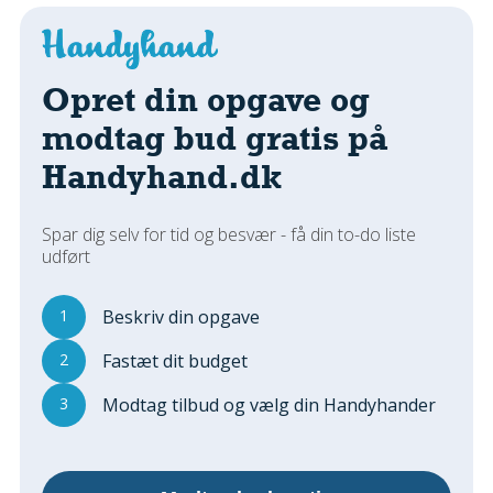
Regler Og Love
Udskiftning Og Montage
Om Materialer
Opret din opgave og
Tips Og Tests
modtag bud gratis på
VVS
Handyhand.dk
Montage Og Udskiftning
Reparation Og Vedligehold
Varme Og Energi
Spar dig selv for tid og besvær - få din to-do liste
udført
Andet
MALER
1
Beskriv din opgave
Indendørs
2
Fastæt dit budget
Udendørs
Kan Det Males?
3
Modtag tilbud og vælg din Handyhander
MURER
Nybygning
Reparationer