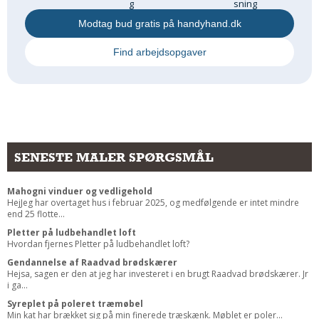
g
sning
Modtag bud gratis på handyhand.dk
Find arbejdsopgaver
SENESTE MALER SPØRGSMÅL
Mahogni vinduer og vedligehold
HejJeg har overtaget hus i februar 2025, og medfølgende er intet mindre
end 25 flotte...
Pletter på ludbehandlet loft
Hvordan fjernes Pletter på ludbehandlet loft?
Gendannelse af Raadvad brødskærer
Hejsa, sagen er den at jeg har investeret i en brugt Raadvad brødskærer. Jr
i ga...
Syreplet på poleret træmøbel
Min kat har brækket sig på min finerede træskænk. Møblet er poler...