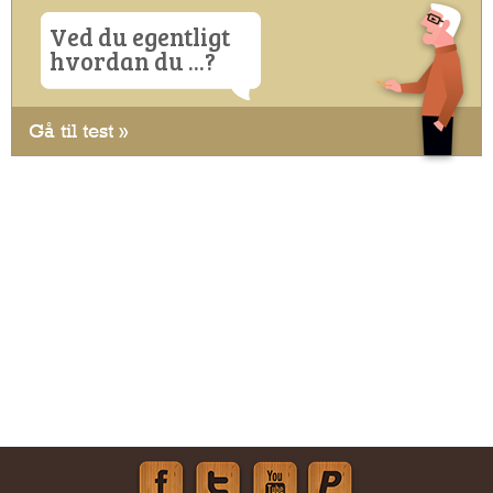
Ved du egentligt
hvordan du ...?
Gå til test »