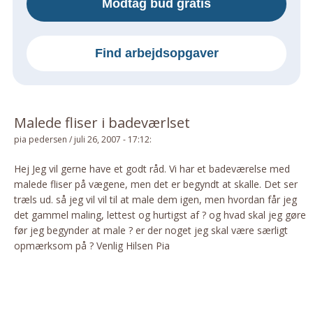
Modtag bud gratis
Om Materialer
Om Værktøj
Find arbejdsopgaver
GLARMESTER
Udskiftning Og Montage
Om Materialer
Malede fliser i badeværlset
HANDYMAN
pia pedersen
/
juli 26, 2007 - 17:12
:
Tips Og Tricks
Kemi
Hej Jeg vil gerne have et godt råd. Vi har et badeværelse med
malede fliser på vægene, men det er begyndt at skalle. Det ser
Andet
træls ud. så jeg vil vil til at male dem igen, men hvordan får jeg
Båd
det gammel maling, lettest og hurtigst af ? og hvad skal jeg gøre
GARTNER
før jeg begynder at male ? er der noget jeg skal være særligt
opmærksom på ? Venlig Hilsen Pia
Beplantning
Belægning
Skadedyr
Om Værktøj