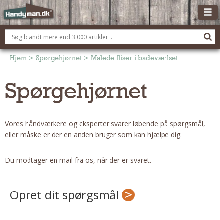
OM HANDYMAN.DK
FÅ 3 TILBUD
Hjem
>
Spørgehjørnet
>
Malede fliser i badeværlset
ANNONCERING
Spørgehjørnet
BOLIG KØBERÅDGIVNING
TØMRER/SNEDKER
Vores håndværkere og eksperter svarer løbende på spørgsmål,
Montage Og Nybyg
eller måske er der en anden bruger som kan hjælpe dig.
Reparation Og Vedligehold
Alt Om Køkkenet
Du modtager en mail fra os, når der er svaret.
Om Materialer
Om Værktøj
Opret dit spørgsmål
Andet
ELEKTRIKER