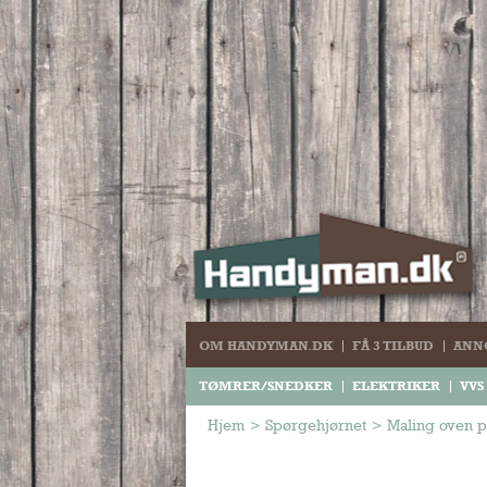
OM HANDYMAN.DK
FÅ 3 TILBUD
ANN
TØMRER/SNEDKER
ELEKTRIKER
VVS
Hjem
>
Spørgehjørnet
>
Maling oven p