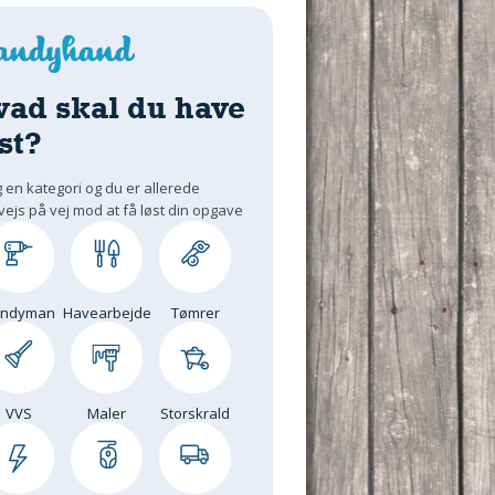
vad skal du have
st?
 en kategori og du er allerede
vejs på vej mod at få løst din opgave
andyman
Havearbejde
Tømrer
VVS
Maler
Storskrald