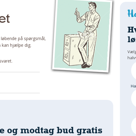
et
H
lø
 løbende på spørgsmål,
 kan hjælpe dig.
Vælg
halv
svaret.
H
e og modtag bud gratis