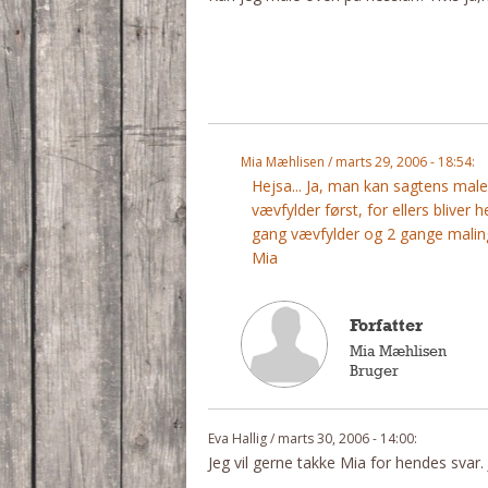
Mia Mæhlisen / marts 29, 2006 - 18:54:
Hejsa... Ja, man kan sagtens mal
vævfylder først, for ellers bliver
gang vævfylder og 2 gange maling 
Mia
Forfatter
Mia Mæhlisen
Bruger
Eva Hallig / marts 30, 2006 - 14:00:
Jeg vil gerne takke Mia for hendes svar. J