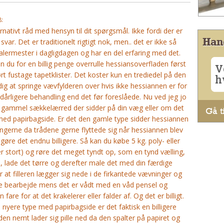
8:
ternativt råd med hensyn til dit spørgsmål. Ikke fordi der er
Han
ar. Det er traditionelt rigtigt nok, men.. det er ikke så
 malermester i dagligdagen og har en del erfaring med det.
n du for en billig penge overrulle hessiansoverfladen først
V
rt fustage tapetklister. Det koster kun en trediedel på den
h
g at springe vævfylderen over hvis ikke hessiannen er for
 dårligere behandling end det før foreslåede. Nu ved jeg jo
r gammel sækkelærred der sidder på din væg eller om det
Gå ti
med papirbagside. Er det den gamle type sidder hessiannen
ngerne da trådene gerne flyttede sig når hessiannen blev
 gøre det endnu billigere. Så kan du købe 5 kg. poly- eller
t er stort) og røre det meget tyndt op, som en tynd vælling,
l, lade det tørre og derefter male det med din færdige
r at filleren lægger sig nede i de firkantede vævninger og
re bearbejde mens det er vådt med en våd pensel og
are for at det krakelerer eller falder af. Og det er billigt.
nyere type med papirbagside er det faktisk en billigere
den nemt lader sig pille ned da den spalter på papiret og