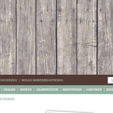
ONCERING
BOLIG KØBERÅDGIVNING
MALER
MURER
GLARMESTER
HANDYMAN
GARTNER
RE
å hessian