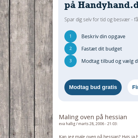
på Handyhand.
Spar dig selv for tid og besvær - få
1
Beskriv din opgave
2
Fastæt dit budget
3
Modtag tilbud og vælg 
Modtag bud gratis
Fi
Maling oven på hessian
eva hallig
/
marts 28, 2006 - 21:03
:
Kan jeg male oven på hessian? Hvis ja,h