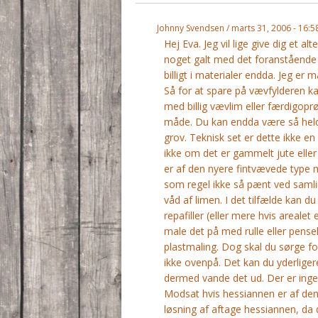
Johnny Svendsen / marts 31, 2006 - 16:5
Hej Eva. Jeg vil lige give dig et al
noget galt med det foranstående sv
billigt i materialer endda. Jeg er
Så for at spare på vævfylderen ka
med billig vævlim eller færdigoprø
måde. Du kan endda være så heldi
grov. Teknisk set er dette ikke en
ikke om det er gammelt jute elle
er af den nyere fintvævede type 
som regel ikke så pænt ved samli
våd af limen. I det tilfælde kan du
repafiller (eller mere hvis areale
male det på med rulle eller pense
plastmaling. Dog skal du sørge fo
ikke ovenpå. Det kan du yderlige
dermed vande det ud. Der er ingen f
Modsat hvis hessiannen er af den 
løsning af aftage hessiannen, da 