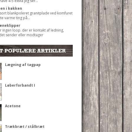
 have 4-5 exMå jeg ser...
ten i køkken
 sort blankpoleret granitplade ved komfuret
ætte varme ting på...
æneklipper
r ingen loop. der er kontakt af ledning,
det sender eller modtager
T POPULÆRE ARTIKLER
Lægning af tagpap
Løberforbandt I
Acetone
Trækbræt / stålbræt