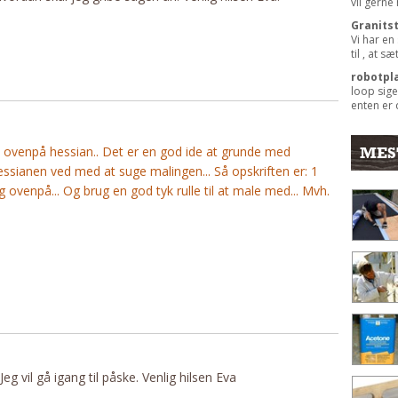
vil gerne
Granits
Vi har en
til , at s
robotpl
loop sige
enten er 
MES
e ovenpå hessian.. Det er en god ide at grunde med
 hessianen ved med at suge malingen... Så opskriften er: 1
ovenpå... Og brug en god tyk rulle til at male med... Mvh.
eg vil gå igang til påske. Venlig hilsen Eva