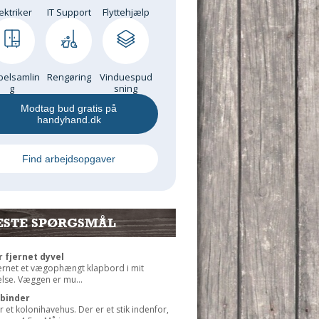
ektriker
IT Support
Flyttehjælp
elsamlin
Rengøring
Vinduespud
g
sning
Modtag bud gratis på
handyhand.dk
Find arbejdsopgaver
ESTE SPØRGSMÅL
r fjernet dyvel
jernet et vægophængt klapbord i mit
lse. Væggen er mu...
rbinder
r et kolonihavehus. Der er et stik indenfor,