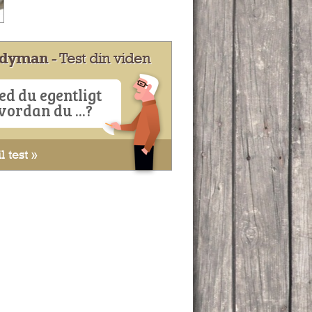
dyman
- Test din viden
ed du egentligt
vordan du ...?
l test »