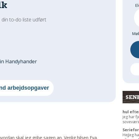
dk
El
 din to-do liste udført
Møb
din Handyhander
nd arbejdsopgaver
SEN
hul efte
jeg har f
sovevære
Seriefo
HejJeg ha
vordan skal jeg gribe sagen an. Venlig hilsen Eva.