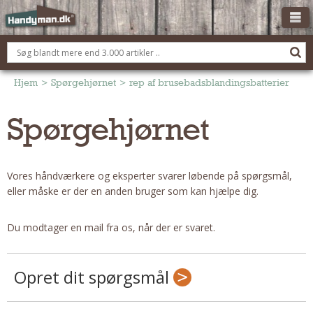
OM HANDYMAN.DK
FÅ 3 TILBUD
Hjem
>
Spørgehjørnet
>
rep af brusebadsblandingsbatterier
ANNONCERING
Spørgehjørnet
BOLIG KØBERÅDGIVNING
TØMRER/SNEDKER
Vores håndværkere og eksperter svarer løbende på spørgsmål,
Montage Og Nybyg
eller måske er der en anden bruger som kan hjælpe dig.
Reparation Og Vedligehold
Alt Om Køkkenet
Du modtager en mail fra os, når der er svaret.
Om Materialer
Om Værktøj
Opret dit spørgsmål
Andet
ELEKTRIKER