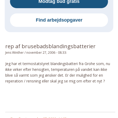
Modtag bud gratis
Om Materialer
Om Værktøj
Find arbejdsopgaver
GLARMESTER
Udskiftning Og Montage
Om Materialer
rep af brusebadsblandingsbatterier
HANDYMAN
Jens Winther
/
november 27, 2006 - 08:33
:
Tips Og Tricks
Kemi
Jeg har et termostatstyret blandingsbatteri fra Grohe som, nu
ikke virker efter hensigten, temperaturen på vandet kan ikke
Andet
blive så varmt som jeg ønsker det. Er der mulighed for en
Båd
reperation / rensning eller skal jeg se mig om efter et nyt ?
GARTNER
Beplantning
Belægning
Skadedyr
Om Værktøj