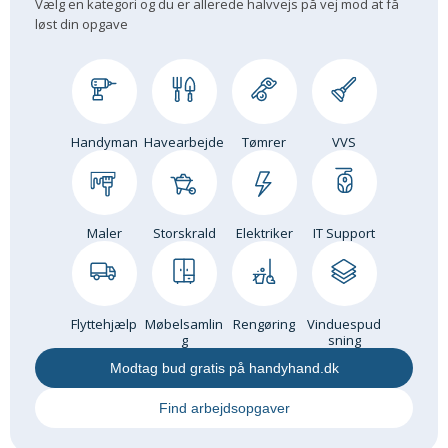
Vælg en kategori og du er allerede halvvejs på vej mod at få
løst din opgave
Handyman
Havearbejde
Tømrer
VVS
Maler
Storskrald
Elektriker
IT Support
Flyttehjælp
Møbelsamlin
Rengøring
Vinduespud
g
sning
Modtag bud gratis på handyhand.dk
Find arbejdsopgaver