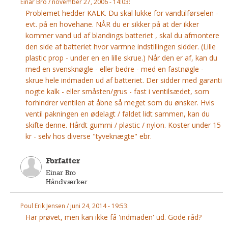
Einar Bro / november 27, 2006 - 14:03:
Andet
Problemet hedder KALK. Du skal lukke for vandtilførselen -
evt. på en hovehane. NÅR du er sikker på at der ikker
RENGØRING
kommer vand ud af blandings batteriet , skal du afmontere
Rengøring Af Overflader
den side af batteriet hvor varmne indstillingen sidder. (Lille
Pletleksikon
plastic prop - under en en lille skrue.) Når den er af, kan du
med en svensknøgle - eller bedre - med en fastnøgle -
skrue hele indmaden ud af batteriet. Der sidder med garanti
nogte kalk - eller småsten/grus - fast i ventilsædet, som
forhindrer ventilen at åbne så meget som du ønsker. Hvis
ventil pakningen en ødelagt / faldet lidt sammen, kan du
skifte denne. Hårdt gummi / plastic / nylon. Koster under 15
kr - selv hos diverse "tyveknægte" ebr.
Forfatter
Einar Bro
Håndværker
Poul Erik Jensen / juni 24, 2014 - 19:53:
Har prøvet, men kan ikke få 'indmaden' ud. Gode råd?