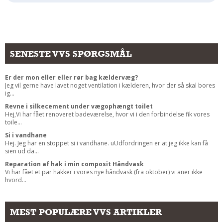
SENESTE VVS SPØRGSMÅL
Er der mon eller eller rør bag kældervæg?
Jeg vil gerne have lavet noget ventilation i kælderen, hvor der så skal bores
ig...
Revne i silkecement under vægophængt toilet
Hej,Vi har fået renoveret badeværelse, hvor vi i den forbindelse fik vores
toile...
Si i vandhane
Hej. Jeg har en stoppet si i vandhane. uUdfordringen er at jeg ikke kan få
sien ud da...
Reparation af hak i min composit Håndvask
Vi har fået et par hakker i vores nye håndvask (fra oktober) vi aner ikke
hvord...
MEST POPULÆRE VVS ARTIKLER