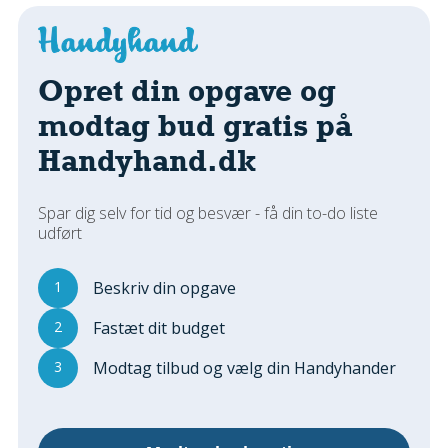
Regler Og Love
Udskiftning Og Montage
Om Materialer
Opret din opgave og
Tips Og Tests
modtag bud gratis på
VVS
Handyhand.dk
Montage Og Udskiftning
Reparation Og Vedligehold
Varme Og Energi
Spar dig selv for tid og besvær - få din to-do liste
udført
Andet
MALER
1
Beskriv din opgave
Indendørs
2
Fastæt dit budget
Udendørs
Kan Det Males?
3
Modtag tilbud og vælg din Handyhander
MURER
Nybygning
Reparationer