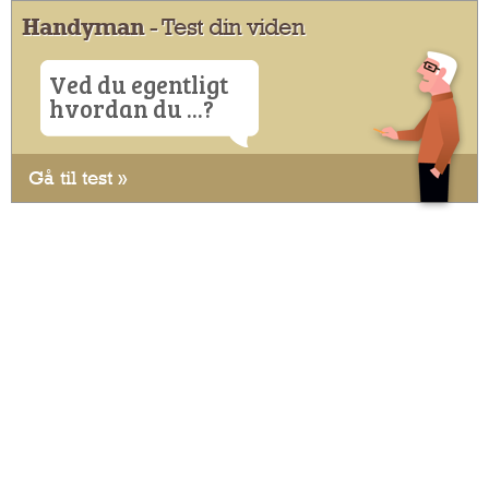
Handyman
- Test din viden
Ved du egentligt
hvordan du ...?
Gå til test »