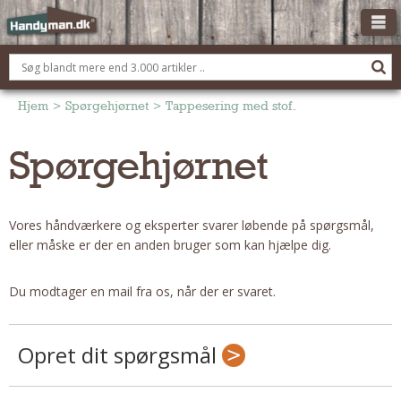
OM HANDYMAN.DK
FÅ 3 TILBUD
Hjem
>
Spørgehjørnet
>
Tappesering med stof.
ANNONCERING
Spørgehjørnet
BOLIG KØBERÅDGIVNING
TØMRER/SNEDKER
Vores håndværkere og eksperter svarer løbende på spørgsmål,
Montage Og Nybyg
eller måske er der en anden bruger som kan hjælpe dig.
Reparation Og Vedligehold
Alt Om Køkkenet
Du modtager en mail fra os, når der er svaret.
Om Materialer
Om Værktøj
Opret dit spørgsmål
Andet
ELEKTRIKER