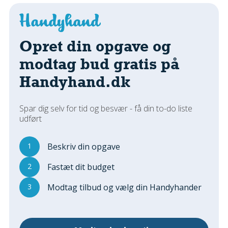
Regler Og Love
Udskiftning Og Montage
Om Materialer
Opret din opgave og
Tips Og Tests
modtag bud gratis på
VVS
Handyhand.dk
Montage Og Udskiftning
Reparation Og Vedligehold
Varme Og Energi
Spar dig selv for tid og besvær - få din to-do liste
udført
Andet
MALER
1
Beskriv din opgave
Indendørs
2
Fastæt dit budget
Udendørs
Kan Det Males?
3
Modtag tilbud og vælg din Handyhander
MURER
Nybygning
Reparationer