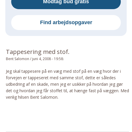
Modtag bud gratis
Om Materialer
Om Værktøj
Find arbejdsopgaver
GLARMESTER
Udskiftning Og Montage
Om Materialer
Tappesering med stof.
HANDYMAN
Bent Salomon
/
juni 4, 2008 - 19:58
:
Tips Og Tricks
Kemi
Jeg skal tappesere på en væg med stof på en væg hvor der i
forvejen er tappeseret med samme stof, dette er således
Andet
udbedring af en skade, men jeg er usikker på hvordan jeg gør
Båd
det og hvordan jeg får stoffet til, at hænge fast på væggen. Med
GARTNER
venlig hilsen Bent Salomon.
Beplantning
Belægning
Skadedyr
Om Værktøj