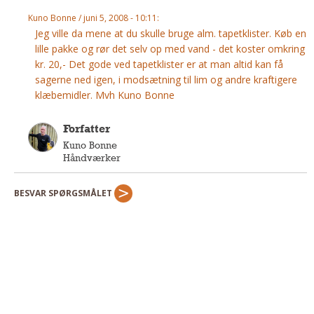
Andet
Kuno Bonne / juni 5, 2008 - 10:11:
Jeg ville da mene at du skulle bruge alm. tapetklister. Køb en
RENGØRING
lille pakke og rør det selv op med vand - det koster omkring
Rengøring Af Overflader
kr. 20,- Det gode ved tapetklister er at man altid kan få
Pletleksikon
sagerne ned igen, i modsætning til lim og andre kraftigere
klæbemidler. Mvh Kuno Bonne
Forfatter
Kuno Bonne
Håndværker
BESVAR SPØRGSMÅLET