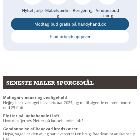
Flyttehjælp
Møbelsamlin
Rengøring
Vinduespud
g
sning
Modtag bud gratis på handyhand.dk
Find arbejdsopgaver
SENESTE MALER SPØRGSMÅL
Mahogni vinduer og vedligehold
HejJeg har overtaget hus i februar 2025, og medfølgende er intet mindre
end 25 flotte...
Pletter på ludbehandlet loft
Hvordan fjernes Pletter på ludbehandlet loft?
Gendannelse af Raadvad brødskærer
Hejsa, sagen er den at jeg har investeret i en brugt Raadvad brødskærer. Jr
i ga...