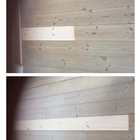
Andet
RENGØRING
Rengøring Af Overflader
Pletleksikon