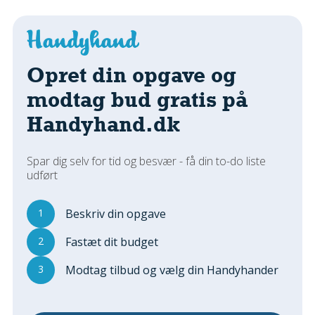
Regler Og Love
Udskiftning Og Montage
Om Materialer
Tips Og Tests
Opret din opgave og
VVS
modtag bud gratis på
Montage Og Udskiftning
Handyhand.dk
Reparation Og Vedligehold
Varme Og Energi
Spar dig selv for tid og besvær - få din to-do liste
Andet
udført
MALER
Indendørs
1
Beskriv din opgave
Udendørs
2
Fastæt dit budget
Kan Det Males?
3
Modtag tilbud og vælg din Handyhander
MURER
Nybygning
Reparationer