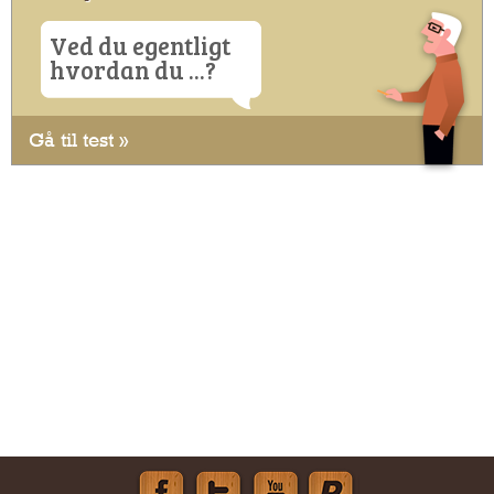
Ved du egentligt
hvordan du ...?
Gå til test »