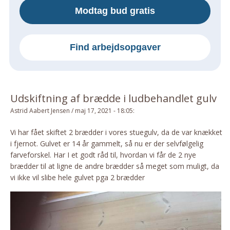
Modtag bud gratis
Om Materialer
Om Værktøj
GLARMESTER
Find arbejdsopgaver
Udskiftning Og Montage
Om Materialer
HANDYMAN
Udskiftning af brædde i ludbehandlet gulv
Tips Og Tricks
Astrid Aabert Jensen
/
maj 17, 2021 - 18:05
:
Kemi
Vi har fået skiftet 2 brædder i vores stuegulv, da de var knækket
Andet
i fjernot. Gulvet er 14 år gammelt, så nu er der selvfølgelig
Båd
farveforskel. Har I et godt råd til, hvordan vi får de 2 nye
brædder til at ligne de andre brædder så meget som muligt, da
GARTNER
vi ikke vil slibe hele gulvet pga 2 brædder
Beplantning
Belægning
Skadedyr
Om Værktøj