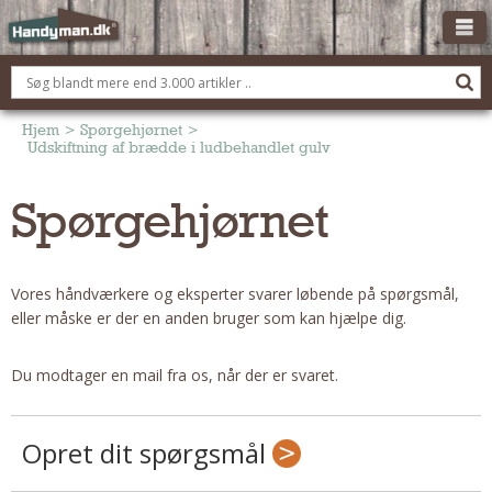
OM HANDYMAN.DK
FÅ 3 TILBUD
Hjem
>
Spørgehjørnet
>
Udskiftning af brædde i ludbehandlet gulv
ANNONCERING
Spørgehjørnet
BOLIG KØBERÅDGIVNING
TØMRER/SNEDKER
Montage Og Nybyg
Vores håndværkere og eksperter svarer løbende på spørgsmål,
Reparation Og Vedligehold
eller måske er der en anden bruger som kan hjælpe dig.
Alt Om Køkkenet
Om Materialer
Du modtager en mail fra os, når der er svaret.
Om Værktøj
Andet
Opret dit spørgsmål
ELEKTRIKER