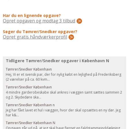
Regler Og Love
Udskiftning Og Montage
Har du en lignende opgave?
Om Materialer
Opret opgaven og modtag 3 tilbud
Tips Og Tests
Søger du Tømrer/Snedker opgaver?
VVS
Opret gratis håndværkerprofil
Montage Og Udskiftning
Reparation Og Vedligehold
Varme Og Energi
Tidligere Tømrer/Snedker opgaver i København N
Andet
Tømrer/Snedker København
Hej, Vi er et svensk par, der for nylig købt en lejlighed på Frederiksberg
MALER
(2 værelser på ca. 60 kvm...
Indendørs
Tømrer/Snedker København
4 mindre garderobeskabe skal ankres i væggen samt sættes sammen 2
Udendørs
og 2. Skydedøre ska...
Kan Det Males?
Tømrer/Snedker København n
Jeg har fået lavet et hul i væggen, hvor der skal opsættes en ny dør. Jeg
MURER
har k&...
Nybygning
Tømrer/Snedker København N
Opgaven går ud på, at jeg skal have fjernet en faldstammeinddækning
Reparationer