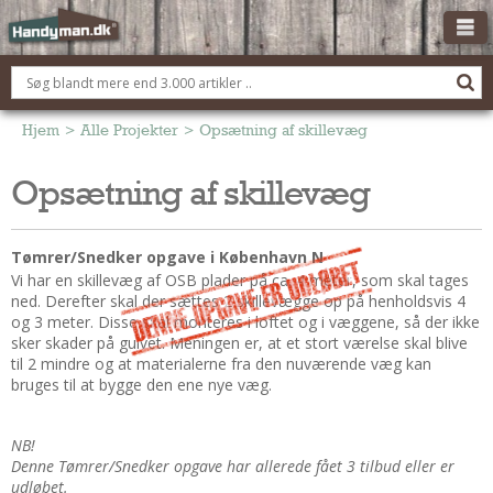
OM HANDYMAN.DK
FÅ 3 TILBUD
Hjem
>
Alle Projekter
>
Opsætning af skillevæg
ANNONCERING
Opsætning af skillevæg
BOLIG KØBERÅDGIVNING
TØMRER/SNEDKER
Tømrer/Snedker opgave i København N
Montage Og Nybyg
Vi har en skillevæg af OSB plader på ca. 4 meter, som skal tages
ned. Derefter skal der sættes 2 skillevægge op på henholdsvis 4
Reparation Og Vedligehold
og 3 meter. Disse skal monteres i loftet og i væggene, så der ikke
Alt Om Køkkenet
sker skader på gulvet. Meningen er, at et stort værelse skal blive
til 2 mindre og at materialerne fra den nuværende væg kan
Om Materialer
bruges til at bygge den ene nye væg.
Om Værktøj
Andet
NB!
ELEKTRIKER
Denne Tømrer/Snedker opgave har allerede fået 3 tilbud eller er
udløbet.