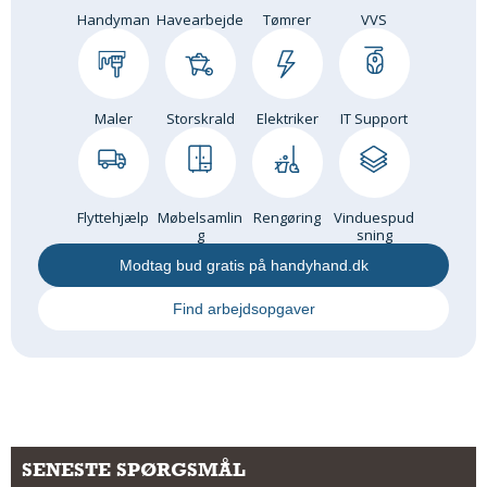
Handyman
Havearbejde
Tømrer
VVS
Andet
RENGØRING
Rengøring Af Overflader
Maler
Storskrald
Elektriker
IT Support
Pletleksikon
Flyttehjælp
Møbelsamlin
Rengøring
Vinduespud
g
sning
Modtag bud gratis på handyhand.dk
Find arbejdsopgaver
SENESTE SPØRGSMÅL