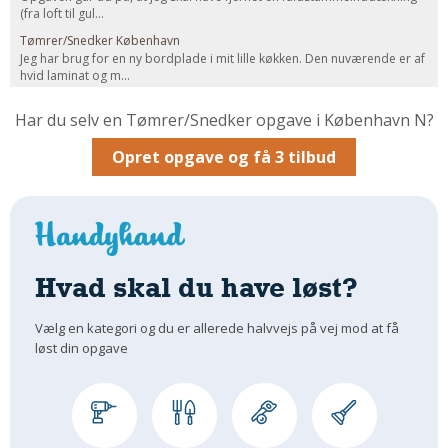
(fra loft til gul...
Om Materialer
Tømrer/Snedker København
Om Værktøj
Jeg har brug for en ny bordplade i mit lille køkken. Den nuværende er af
hvid laminat og m...
GLARMESTER
Har du selv en Tømrer/Snedker opgave i København N?
Udskiftning Og Montage
Om Materialer
Opret opgave og få 3 tilbud
HANDYMAN
Tips Og Tricks
Kemi
Andet
Hvad skal du have løst?
Båd
GARTNER
Vælg en kategori og du er allerede halvvejs på vej mod at få
løst din opgave
Beplantning
Belægning
Skadedyr
Om Værktøj