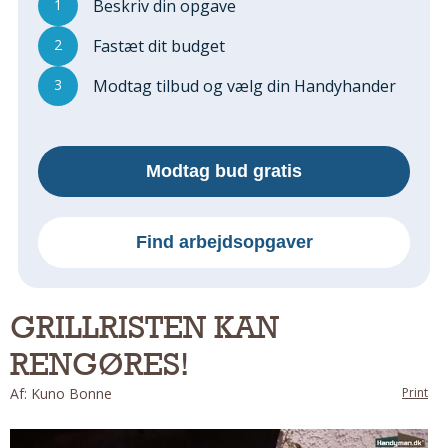
1
Beskriv din opgave
Regler Og Love
Udskiftning Og Montage
2
Fastæt dit budget
Om Materialer
3
Modtag tilbud og vælg din Handyhander
Tips Og Tests
VVS
Montage Og Udskiftning
Modtag bud gratis
Reparation Og Vedligehold
Varme Og Energi
Andet
Find arbejdsopgaver
MALER
Indendørs
GRILLRISTEN KAN
Udendørs
RENGØRES!
Kan Det Males?
MURER
Af: Kuno Bonne
Print
Nybygning
Reparationer