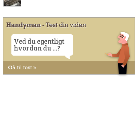
Handyman
- Test din viden
Ved du egentligt
hvordan du ...?
Gå til test »