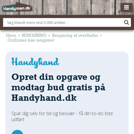
OM HANDYMAN.DK
FÅ 3 TILBUD
Hjem
>
RENGØRING
>
Rengøring af overflader
>
Grillristen kan rengøres!
ANNONCERING
BOLIG KØBERÅDGIVNING
TØMRER/SNEDKER
Opret din opgave og
Montage Og Nybyg
Reparation Og Vedligehold
modtag bud gratis på
Alt Om Køkkenet
Handyhand.dk
Om Materialer
Om Værktøj
Spar dig selv for tid og besvær - få din to-do liste
Andet
udført
ELEKTRIKER