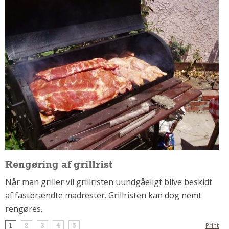
Om Materialer
Om Værktøj
GLARMESTER
Udskiftning Og Montage
Om Materialer
HANDYMAN
Tips Og Tricks
Kemi
Andet
Båd
Rengøring af grillrist
GARTNER
Når man griller vil grillristen uundgåeligt blive beskidt
Beplantning
af fastbrændte madrester. Grillristen kan dog nemt
Belægning
rengøres.
Skadedyr
Om Værktøj
1
2
3
4
5
Print