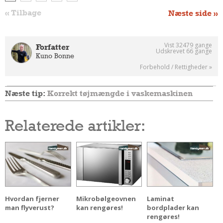
Andet
« Tilbage
Næste side »
RENGØRING
Rengøring Af Overflader
Vist 32479 gange
Forfatter
Udskrevet 66 gange
Pletleksikon
Kuno Bonne
Forbehold / Rettigheder »
Næste tip:
Korrekt tøjmængde i vaskemaskinen
Relaterede artikler:
Hvordan fjerner
Mikrobølgeovnen
Laminat
man flyverust?
kan rengøres!
bordplader kan
rengøres!