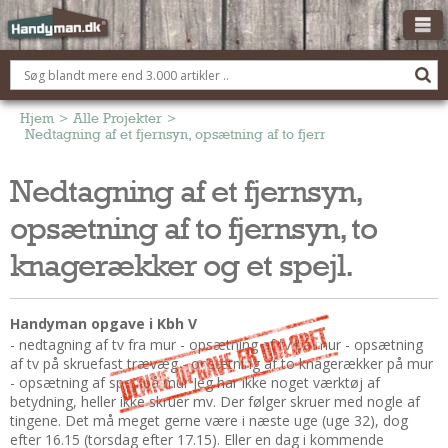
OM HANDYMAN.DK
FÅ 3 TILBUD
Hjem
>
Alle Projekter
>
Nedtagning af et fjernsyn, opsætning af to fjernsyn, to knagerække
ANNONCERING
Nedtagning af et fjernsyn,
BOLIG KØBERÅDGIVNING
opsætning af to fjernsyn, to
TØMRER/SNEDKER
Montage Og Nybyg
knagerækker og et spejl.
Reparation Og Vedligehold
Alt Om Køkkenet
Handyman opgave i Kbh V
Om Materialer
- nedtagning af tv fra mur - opsætning af tv på mur - opsætning
af tv på skruefast trævæg - opsætning af to knagerækker på mur
Om Værktøj
- opsætning af spejl på mur Jeg har ikke noget værktøj af
Andet
betydning, heller ikke skruer mv. Der følger skruer med nogle af
tingene. Det må meget gerne være i næste uge (uge 32), dog
ELEKTRIKER
efter 16.15 (torsdag efter 17.15). Eller en dag i kommende