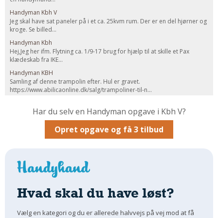
Handyman Kbh V
Om Materialer
Jeg skal have sat paneler på i et ca. 25kvm rum. Der er en del hjørner og
Om Værktøj
kroge. Se billed...
GLARMESTER
Handyman Kbh
Hej,Jeg her ifm. Flytning ca. 1/9-17 brug for hjælp til at skille et Pax
Udskiftning Og Montage
klædeskab fra IKE...
Om Materialer
Handyman KBH
Samling af denne trampolin efter. Hul er gravet.
HANDYMAN
https://www.abilicaonline.dk/salg/trampoliner-til-n...
Tips Og Tricks
Har du selv en Handyman opgave i Kbh V?
Kemi
Opret opgave og få 3 tilbud
Andet
Båd
GARTNER
Beplantning
Belægning
Hvad skal du have løst?
Skadedyr
Vælg en kategori og du er allerede halvvejs på vej mod at få
Om Værktøj