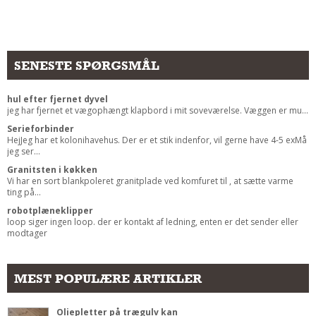
SENESTE SPØRGSMÅL
hul efter fjernet dyvel
jeg har fjernet et vægophængt klapbord i mit soveværelse. Væggen er mu...
Serieforbinder
HejJeg har et kolonihavehus. Der er et stik indenfor, vil gerne have 4-5 exMå
jeg ser...
Granitsten i køkken
Vi har en sort blankpoleret granitplade ved komfuret til , at sætte varme
ting på...
robotplæneklipper
loop siger ingen loop. der er kontakt af ledning, enten er det sender eller
modtager
MEST POPULÆRE ARTIKLER
Oliepletter på trægulv kan