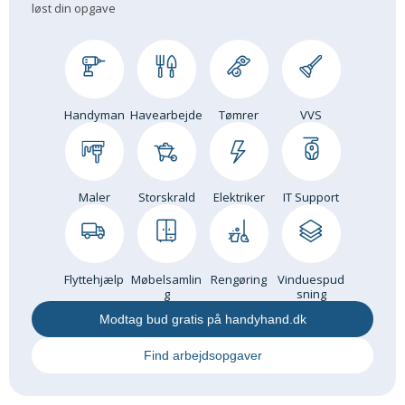
løst din opgave
Andet
RENGØRING
Rengøring Af Overflader
Pletleksikon
Handyman
Havearbejde
Tømrer
VVS
Maler
Storskrald
Elektriker
IT Support
Flyttehjælp
Møbelsamlin
Rengøring
Vinduespud
g
sning
Modtag bud gratis på handyhand.dk
Find arbejdsopgaver