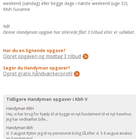
Regler Og Love
weekend (søndag) eller begge dage i næste weekend (uge 32).
Mvh Susanne
Udskiftning Og Montage
Om Materialer
NB!
Tips Og Tests
Denne Handyman opgave har allerede fået 3 tilbud eller er udløbet.
VVS
Montage Og Udskiftning
Har du en lignende opgave?
Opret opgaven og modtag 3 tilbud
Reparation Og Vedligehold
Varme Og Energi
Søger du Handyman opgaver?
Opret gratis håndværkerprofil
Andet
MALER
Indendørs
Tidligere Handyman opgaver i Kbh V
Udendørs
Handyman KBH
Kan Det Males?
Hej, vi har brug for hjælp til at bygge et nyt fundament til et nyt havehus.
Jeg har vedhæftet bille...
MURER
Handyman kbh
Nybygning
d. 3 august flytter jeg til ny pensionist bolig.Så,efter d. 5 6 august ønskes
en handymand...
Reparationer