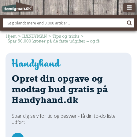
OM HANDYMAN.DK
FÅ 3 TILBUD
Hjem
>
HANDYMAN
>
Tips og tricks
>
Spar 50.000 kroner på de faste udgifter – og få råd til et nyt køkk
ANNONCERING
BOLIG KØBERÅDGIVNING
TØMRER/SNEDKER
Opret din opgave og
Montage Og Nybyg
Reparation Og Vedligehold
modtag bud gratis på
Alt Om Køkkenet
Handyhand.dk
Om Materialer
Om Værktøj
Spar dig selv for tid og besvær - få din to-do liste
Andet
udført
ELEKTRIKER