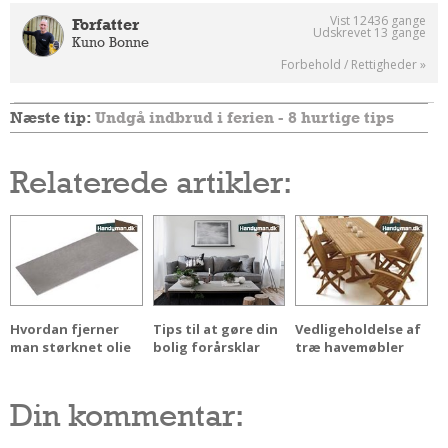
Vist 12436 gange
Forfatter
Udskrevet 13 gange
Kuno Bonne
Forbehold / Rettigheder »
Næste tip:
Undgå indbrud i ferien - 8 hurtige tips
Relaterede artikler:
Hvordan fjerner
Tips til at gøre din
Vedligeholdelse af
man størknet olie
bolig forårsklar
træ havemøbler
Din kommentar: