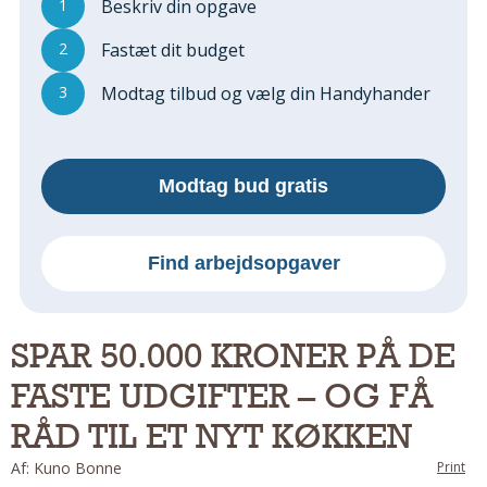
1
Beskriv din opgave
Regler Og Love
Udskiftning Og Montage
2
Fastæt dit budget
Om Materialer
3
Modtag tilbud og vælg din Handyhander
Tips Og Tests
VVS
Montage Og Udskiftning
Modtag bud gratis
Reparation Og Vedligehold
Varme Og Energi
Andet
Find arbejdsopgaver
MALER
Indendørs
SPAR 50.000 KRONER PÅ DE
Udendørs
FASTE UDGIFTER – OG FÅ
Kan Det Males?
MURER
RÅD TIL ET NYT KØKKEN
Nybygning
Af: Kuno Bonne
Print
Reparationer