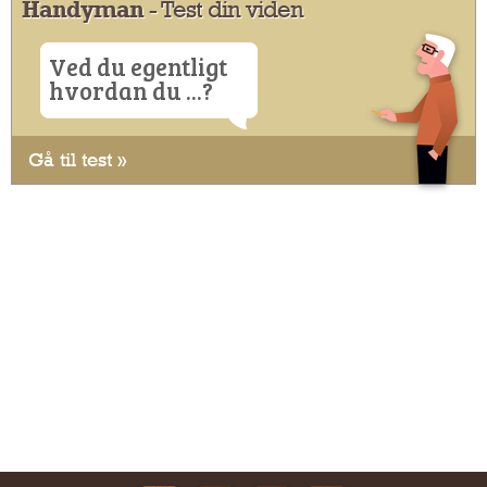
Handyman
- Test din viden
Ved du egentligt
hvordan du ...?
Gå til test »