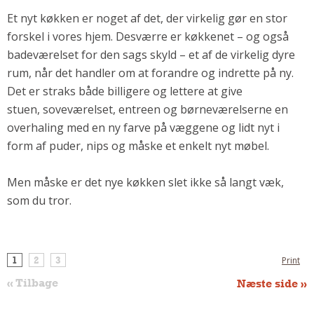
Andet
Et nyt køkken er noget af det, der virkelig gør en stor
forskel i vores hjem. Desværre er køkkenet – og også
RENGØRING
badeværelset for den sags skyld – et af de virkelig dyre
Rengøring Af Overflader
rum, når det handler om at forandre og indrette på ny.
Pletleksikon
Det er straks både billigere og lettere at give
stuen, soveværelset, entreen og børneværelserne en
overhaling med en ny farve på væggene og lidt nyt i
form af puder, nips og måske et enkelt nyt møbel.
Men måske er det nye køkken slet ikke så langt væk,
som du tror.
1
2
3
Print
« Tilbage
Næste side »