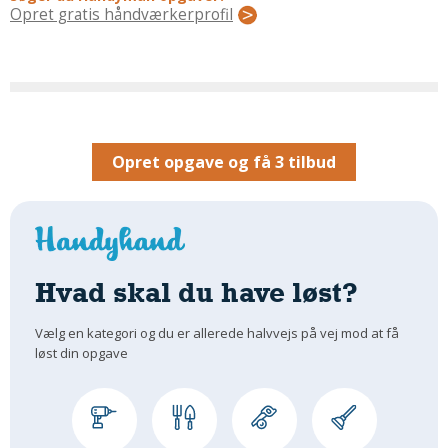
Regler Og Love
Opret gratis håndværkerprofil
Udskiftning Og Montage
Om Materialer
Tips Og Tests
VVS
Montage Og Udskiftning
Opret opgave og få 3 tilbud
Reparation Og Vedligehold
Varme Og Energi
Andet
MALER
Hvad skal du have løst?
Indendørs
Udendørs
Vælg en kategori og du er allerede halvvejs på vej mod at få
løst din opgave
Kan Det Males?
MURER
Nybygning
Reparationer