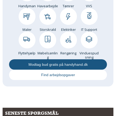
Handyman
Havearbejde
Tømrer
VVS
Om Materialer
Om Værktøj
GLARMESTER
Maler
Storskrald
Elektriker
IT Support
Udskiftning Og Montage
Om Materialer
HANDYMAN
Flyttehjælp
Møbelsamlin
Rengøring
Vinduespud
Tips Og Tricks
g
sning
Kemi
Modtag bud gratis på handyhand.dk
Andet
Find arbejdsopgaver
Båd
GARTNER
Beplantning
Belægning
Skadedyr
SENESTE SPØRGSMÅL
Om Værktøj