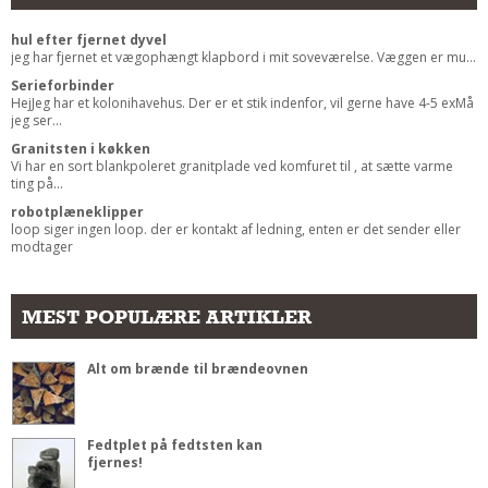
Andet
hul efter fjernet dyvel
RENGØRING
jeg har fjernet et vægophængt klapbord i mit soveværelse. Væggen er mu...
Serieforbinder
Rengøring Af Overflader
HejJeg har et kolonihavehus. Der er et stik indenfor, vil gerne have 4-5 exMå
jeg ser...
Pletleksikon
Granitsten i køkken
Vi har en sort blankpoleret granitplade ved komfuret til , at sætte varme
ting på...
robotplæneklipper
loop siger ingen loop. der er kontakt af ledning, enten er det sender eller
modtager
MEST POPULÆRE ARTIKLER
Alt om brænde til brændeovnen
Fedtplet på fedtsten kan
fjernes!