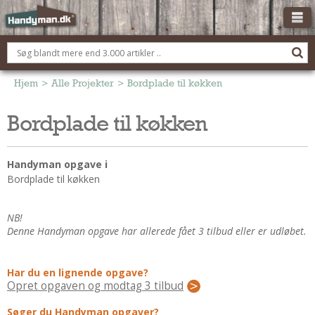
OM HANDYMAN.DK
FÅ 3 TILBUD
Hjem
>
Alle Projekter
>
Bordplade til køkken
ANNONCERING
Bordplade til køkken
BOLIG KØBERÅDGIVNING
TØMRER/SNEDKER
Handyman opgave i
Montage Og Nybyg
Bordplade til køkken
Reparation Og Vedligehold
Alt Om Køkkenet
NB!
Denne Handyman opgave har allerede fået 3 tilbud eller er udløbet.
Om Materialer
Om Værktøj
Har du en lignende opgave?
Andet
Opret opgaven og modtag 3 tilbud
ELEKTRIKER
Søger du Handyman opgaver?