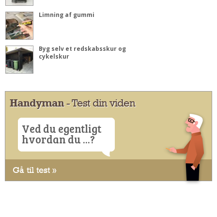
Limning af gummi
Byg selv et redskabsskur og
cykelskur
Handyman
- Test din viden
Ved du egentligt
hvordan du ...?
Gå til test »