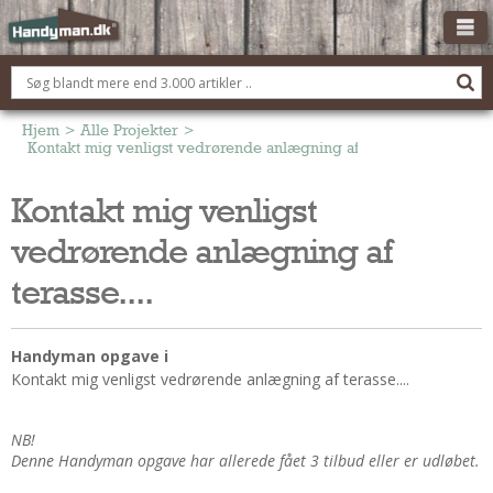
OM HANDYMAN.DK
FÅ 3 TILBUD
Hjem
>
Alle Projekter
>
Kontakt mig venligst vedrørende anlægning af terasse....
ANNONCERING
Kontakt mig venligst
BOLIG KØBERÅDGIVNING
vedrørende anlægning af
TØMRER/SNEDKER
Montage Og Nybyg
terasse....
Reparation Og Vedligehold
Alt Om Køkkenet
Handyman opgave i
Om Materialer
Kontakt mig venligst vedrørende anlægning af terasse....
Om Værktøj
Andet
NB!
Denne Handyman opgave har allerede fået 3 tilbud eller er udløbet.
ELEKTRIKER