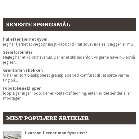
Andet
RENGØRING
SENESTE SPØRGSMÅL
Rengøring Af Overflader
Pletleksikon
hul efter fjernet dyvel
jeg har fjernet et vægophængt klapbord i mit soveværelse. Væggen er mu...
Serieforbinder
HejJeg har et kolonihavehus. Der er et stik indenfor, vil gerne have 4-5 exMå
jeg ser...
Granitsten i køkken
Vi har en sort blankpoleret granitplade ved komfuret til , at sætte varme
ting på...
robotplæneklipper
loop siger ingen loop. der er kontakt af ledning, enten er det sender eller
modtager
MEST POPULÆRE ARTIKLER
Hvordan fjerner man flyverust?