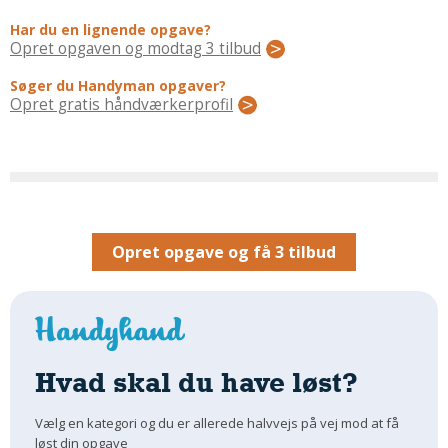
Regler Og Love
Har du en lignende opgave?
Udskiftning Og Montage
Opret opgaven og modtag 3 tilbud
Om Materialer
Søger du Handyman opgaver?
Tips Og Tests
Opret gratis håndværkerprofil
VVS
Montage Og Udskiftning
Reparation Og Vedligehold
Varme Og Energi
Andet
Opret opgave og få 3 tilbud
MALER
Indendørs
Udendørs
Kan Det Males?
Hvad skal du have løst?
MURER
Nybygning
Vælg en kategori og du er allerede halvvejs på vej mod at få
løst din opgave
Reparationer