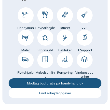
Om Materialer
Om Værktøj
GLARMESTER
Handyman
Havearbejde
Tømrer
VVS
Udskiftning Og Montage
Om Materialer
HANDYMAN
Maler
Storskrald
Elektriker
IT Support
Tips Og Tricks
Kemi
Andet
Båd
Flyttehjælp
Møbelsamlin
Rengøring
Vinduespud
g
sning
GARTNER
Modtag bud gratis på handyhand.dk
Beplantning
Find arbejdsopgaver
Belægning
Skadedyr
Om Værktøj