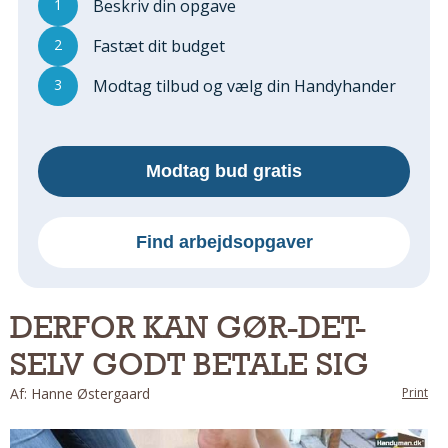
1
Beskriv din opgave
Regler Og Love
Udskiftning Og Montage
2
Fastæt dit budget
Om Materialer
3
Modtag tilbud og vælg din Handyhander
Tips Og Tests
VVS
Montage Og Udskiftning
Modtag bud gratis
Reparation Og Vedligehold
Varme Og Energi
Andet
Find arbejdsopgaver
MALER
Indendørs
DERFOR KAN GØR-DET-
Udendørs
SELV GODT BETALE SIG
Kan Det Males?
MURER
Af: Hanne Østergaard
Print
Nybygning
Reparationer