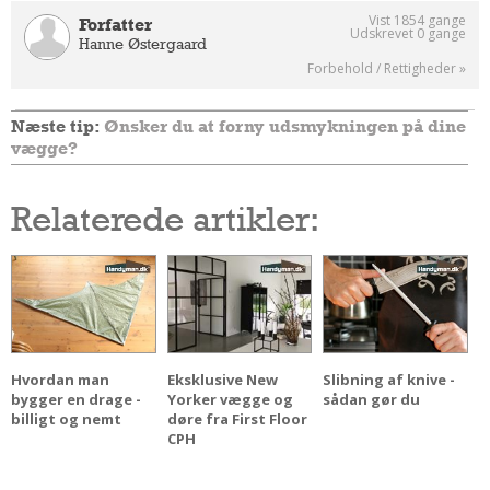
Vist 1854 gange
Forfatter
Udskrevet 0 gange
Hanne Østergaard
Forbehold / Rettigheder »
Næste tip:
Ønsker du at forny udsmykningen på dine
vægge?
Relaterede artikler:
Hvordan man
Eksklusive New
Slibning af knive -
bygger en drage -
Yorker vægge og
sådan gør du
billigt og nemt
døre fra First Floor
CPH