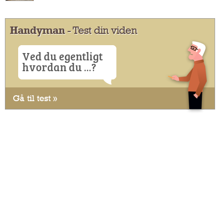
Handyman
- Test din viden
Ved du egentligt
hvordan du ...?
Gå til test »