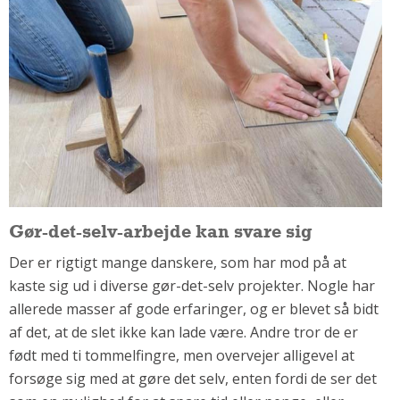
Om Materialer
Om Værktøj
GLARMESTER
Udskiftning Og Montage
Om Materialer
HANDYMAN
Tips Og Tricks
Kemi
Gør-det-selv-arbejde kan svare sig
Andet
Der er rigtigt mange danskere, som har mod på at
Båd
kaste sig ud i diverse gør-det-selv projekter. Nogle har
GARTNER
allerede masser af gode erfaringer, og er blevet så bidt
Beplantning
af det, at de slet ikke kan lade være. Andre tror de er
Belægning
født med ti tommelfingre, men overvejer alligevel at
Skadedyr
forsøge sig med at gøre det selv, enten fordi de ser det
Om Værktøj