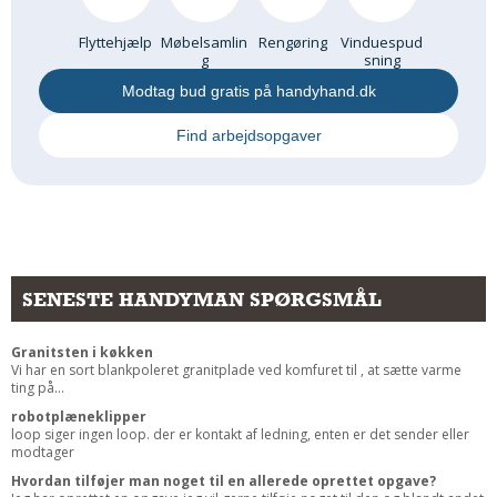
Flyttehjælp
Møbelsamlin
Rengøring
Vinduespud
g
sning
Modtag bud gratis på handyhand.dk
Find arbejdsopgaver
SENESTE HANDYMAN SPØRGSMÅL
Granitsten i køkken
Vi har en sort blankpoleret granitplade ved komfuret til , at sætte varme
ting på...
robotplæneklipper
loop siger ingen loop. der er kontakt af ledning, enten er det sender eller
modtager
Hvordan tilføjer man noget til en allerede oprettet opgave?