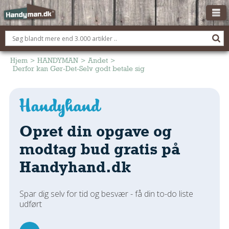
OM HANDYMAN.DK
FÅ 3 TILBUD
Hjem
>
HANDYMAN
>
Andet
>
Derfor kan Gør-Det-Selv godt betale sig
ANNONCERING
BOLIG KØBERÅDGIVNING
TØMRER/SNEDKER
Opret din opgave og
Montage Og Nybyg
Reparation Og Vedligehold
modtag bud gratis på
Alt Om Køkkenet
Handyhand.dk
Om Materialer
Om Værktøj
Spar dig selv for tid og besvær - få din to-do liste
Andet
udført
ELEKTRIKER