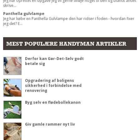
Jeg har oprettet en opgave jeg vil gerne tilføje noget til den og blandt andet
skrive...
Panthella gulvlampe
Jeg har købe en Panthella Gulvlampe den har ridser i foden - hvordan fixer
jeg det? E...
MEST POPULÆRE HANDYMAN ARTIKLER
Derfor kan Gør-Det-Selv godt
betale sig
Opgradering af boligens
sikkerhed i forbindelse med
renovering
Byg selv en flødebollekanon
Giv gamle rammer nyt liv