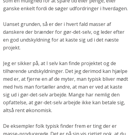
som en mulighed for at spare tid eller penge, eller
Andet
ganske enkelt fordi de søger udfordringer i hverdagen.
RENGØRING
Uanset grunden, så er der i hvert fald masser af
Rengøring Af Overflader
danskere der brænder for gør-det-selv, og leder efter
Pletleksikon
en god undskyldning for at kaste sig ud i det næste
projekt.
Jeg er sikker på, at I selv kan finde projektet og de
tilhørende undskyldninger. Det jeg derimod kan hjælpe
med er, at fjerne en af de myter, man typisk bliver mødt
med hvis man fortæller andre, at man er ved at kaste
sig ud i gør-det-selv arbejde. Mange har nemlig den
opfattelse, at gør-det-selv arbejde ikke kan betale sig,
altså rent økonomisk.
De eksempler folk typisk finder frem er ting der er
masse-producerede. Det er på sin vis rigtigt nok, at du