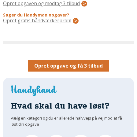
Regler Og Love
Opret opgaven og modtag 3 tilbud
Udskiftning Og Montage
Søger du Handyman opgaver?
Om Materialer
Opret gratis håndværkerprofil
Tips Og Tests
VVS
Montage Og Udskiftning
Reparation Og Vedligehold
Varme Og Energi
Opret opgave og få 3 tilbud
Andet
MALER
Indendørs
Udendørs
Hvad skal du have løst?
Kan Det Males?
Vælg en kategori og du er allerede halvvejs på vej mod at få
MURER
løst din opgave
Nybygning
Reparationer