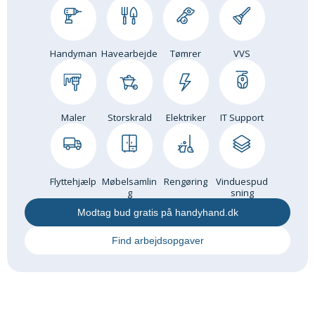
Om Materialer
Om Værktøj
Handyman
Havearbejde
Tømrer
VVS
GLARMESTER
Udskiftning Og Montage
Om Materialer
Maler
Storskrald
Elektriker
IT Support
HANDYMAN
Tips Og Tricks
Kemi
Flyttehjælp
Møbelsamlin
Rengøring
Vinduespud
Andet
g
sning
Båd
Modtag bud gratis på handyhand.dk
GARTNER
Find arbejdsopgaver
Beplantning
Belægning
Skadedyr
Om Værktøj