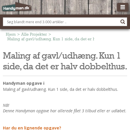
OM HANDYMAN.DK
FÅ 3 TILBUD
Hjem
>
Alle Projekter
>
Maling af gavl/udhæng. Kun 1 side, da det er halv dobbelthus.
ANNONCERING
Maling af gavl/udhæng. Kun 1
BOLIG KØBERÅDGIVNING
side, da det er halv dobbelthus.
TØMRER/SNEDKER
Montage Og Nybyg
Reparation Og Vedligehold
Handyman opgave i
Maling af gavl/udhæng. Kun 1 side, da det er halv dobbelthus.
Alt Om Køkkenet
Om Materialer
NB!
Om Værktøj
Denne Handyman opgave har allerede fået 3 tilbud eller er udløbet.
Andet
ELEKTRIKER
Har du en lignende opgave?