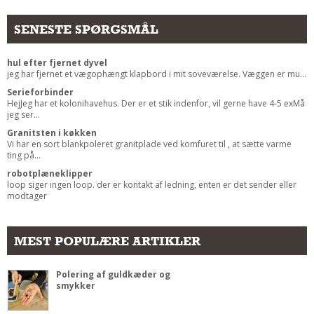
Andet
SENESTE SPØRGSMÅL
RENGØRING
Rengøring Af Overflader
hul efter fjernet dyvel
jeg har fjernet et vægophængt klapbord i mit soveværelse. Væggen er mu...
Pletleksikon
Serieforbinder
HejJeg har et kolonihavehus. Der er et stik indenfor, vil gerne have 4-5 exMå
jeg ser...
Granitsten i køkken
Vi har en sort blankpoleret granitplade ved komfuret til , at sætte varme
ting på...
robotplæneklipper
loop siger ingen loop. der er kontakt af ledning, enten er det sender eller
modtager
MEST POPULÆRE ARTIKLER
Polering af guldkæder og
smykker