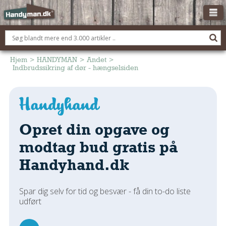
OM HANDYMAN.DK
FÅ 3 TILBUD
Hjem
>
HANDYMAN
>
Andet
>
Indbrudssikring af dør - hængselsiden
ANNONCERING
BOLIG KØBERÅDGIVNING
TØMRER/SNEDKER
Opret din opgave og
Montage Og Nybyg
Reparation Og Vedligehold
modtag bud gratis på
Alt Om Køkkenet
Handyhand.dk
Om Materialer
Om Værktøj
Spar dig selv for tid og besvær - få din to-do liste
Andet
udført
ELEKTRIKER