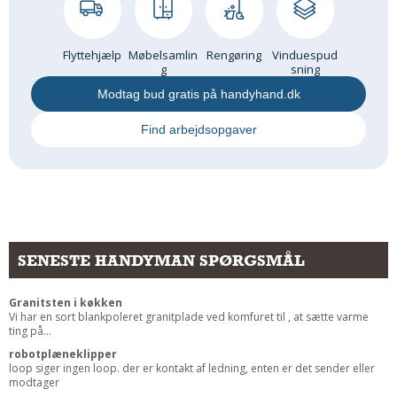
Flyttehjælp
Møbelsamlin
Rengøring
Vinduespud
g
sning
Modtag bud gratis på handyhand.dk
Find arbejdsopgaver
SENESTE HANDYMAN SPØRGSMÅL
Granitsten i køkken
Vi har en sort blankpoleret granitplade ved komfuret til , at sætte varme
ting på...
robotplæneklipper
loop siger ingen loop. der er kontakt af ledning, enten er det sender eller
modtager