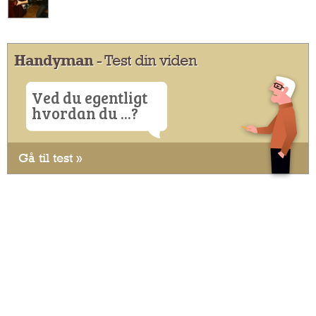
Handyman
- Test din viden
Ved du egentligt
hvordan du ...?
Gå til test »