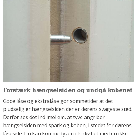
Om Materialer
Om Værktøj
GLARMESTER
Udskiftning Og Montage
Om Materialer
HANDYMAN
Tips Og Tricks
Kemi
Andet
Forstærk hængselsiden og undgå kobenet
Båd
Gode låse og ekstralåse gør sommetider at det
GARTNER
pludselig er hængselsiden der er dørens svageste sted.
Beplantning
Derfor ses det ind imellem, at tyve angriber
Belægning
hængselsiden med spark og koben, i stedet for dørens
Skadedyr
låseside. Du kan komme tyven i forkøbet med en ikke
Om Værktøj