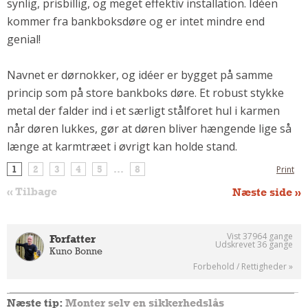
synlig, prisbillig, og meget effektiv installation. Idéen
Andet
kommer fra bankboksdøre og er intet mindre end
RENGØRING
genial!
Rengøring Af Overflader
Navnet er dørnokker, og idéer er bygget på samme
Pletleksikon
princip som på store bankboks døre. Et robust stykke
metal der falder ind i et særligt stålforet hul i karmen
når døren lukkes, gør at døren bliver hængende lige så
længe at karmtræet i øvrigt kan holde stand.
1
2
3
4
5
...
8
Print
« Tilbage
Næste side »
Vist 37964 gange
Forfatter
Udskrevet 36 gange
Kuno Bonne
Forbehold / Rettigheder »
Næste tip:
Monter selv en sikkerhedslås