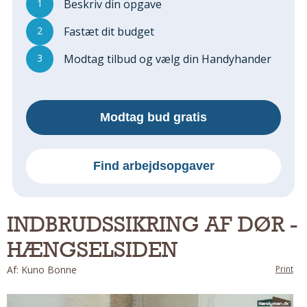
1
Beskriv din opgave
Regler Og Love
Udskiftning Og Montage
2
Fastæt dit budget
Om Materialer
3
Modtag tilbud og vælg din Handyhander
Tips Og Tests
VVS
Montage Og Udskiftning
Modtag bud gratis
Reparation Og Vedligehold
Varme Og Energi
Andet
Find arbejdsopgaver
MALER
Indendørs
INDBRUDSSIKRING AF DØR -
Udendørs
HÆNGSELSIDEN
Kan Det Males?
MURER
Af: Kuno Bonne
Print
Nybygning
Reparationer