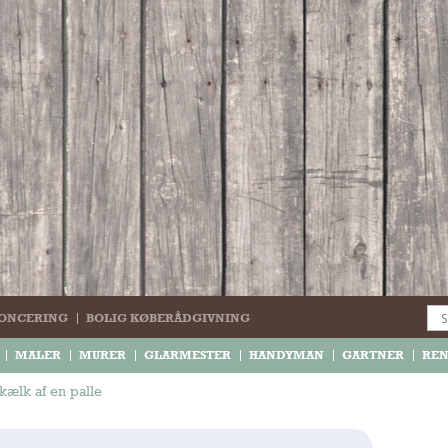
ONCERING
BOLIG KØBERÅDGIVNING
MALER
MURER
GLARMESTER
HANDYMAN
GARTNER
RE
kælk af en palle