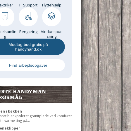
ektriker
IT Support
Flyttehjælp
elsamlin
Rengøring
Vinduespud
g
sning
Modtag bud gratis på
handyhand.dk
Find arbejdsopgaver
ESTE HANDYMAN
RGSMÅL
ten i køkken
 sort blankpoleret granitplade ved komfuret
ætte varme ting på...
æneklipper