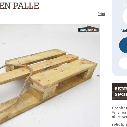
EN PALLE
El
Print
Møb
SEN
SPØ
Granits
Vi har en
til , at s
robotpl