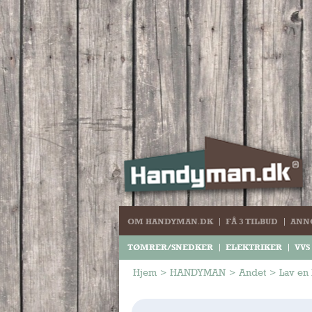
OM HANDYMAN.DK
FÅ 3 TILBUD
ANN
TØMRER/SNEDKER
ELEKTRIKER
VVS
Hjem
>
HANDYMAN
>
Andet
>
Lav en 