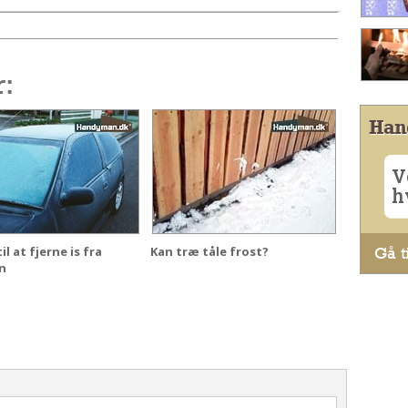
r:
Han
V
h
Gå ti
l at fjerne is fra
Kan træ tåle frost?
n