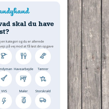
vad skal du have
st?
 en kategori og du er allerede
vejs på vej mod at få løst din opgave
andyman
Havearbejde
Tømrer
VVS
Maler
Storskrald