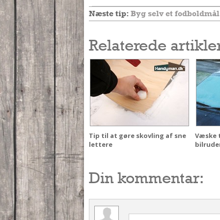
Næste tip:
Byg selv et fodboldmål
Relaterede artikle
Tip til at gøre skovling af sne
Væske ti
lettere
bilrude
Din kommentar: