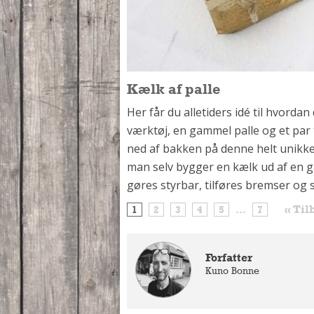
Kælk af palle
Her får du alletiders idé til hvorda
værktøj, en gammel palle og et par 
ned af bakken på denne helt unikke
man selv bygger en kælk ud af en 
gøres styrbar, tilføres bremser og 
« Til
1
2
3
4
5
...
7
Forfatter
Kuno Bonne