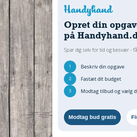
Opret din opgav
på Handyhand.
Spar dig selv for tid og besvær - få
1
Beskriv din opgave
2
Fastæt dit budget
3
Modtag tilbud og vælg 
Modtag bud gratis
Fi