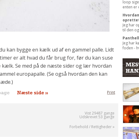
loop sige
enten er 
Hvordan 
oprette
Jeg har o
til den og
Panthel
Jeg har k
foden - hv
n du kan bygge en kælk ud af en gammel palle. Lidt
timer er alt hvad du får brug for, før du kan suse
MES
 kælk. Se med på de næste sider og lær hvordan
HAN
gammel europapalle. (Se også hvordan den kan
sæde.)
bage
Næste side »
Print
Vist 29487 gange
Udskrevet 53 gange
Forbehold / Rettigheder »