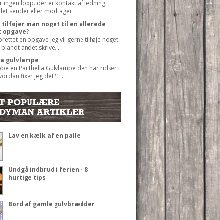
r ingen loop. der er kontakt af ledning,
det sender eller modtager
tilføjer man noget til en allerede
t opgave?
prettet en opgave jeg vil gerne tilføje noget
 blandt andet skrive...
la gulvlampe
øbe en Panthella Gulvlampe den har ridser i
ordan fixer jeg det? E...
T POPULÆRE
DYMAN ARTIKLER
Lav en kælk af en palle
Undgå indbrud i ferien - 8
hurtige tips
Bord af gamle gulvbrædder