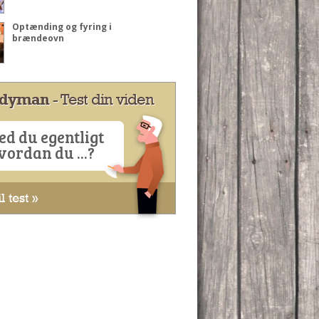
Optænding og fyring i
brændeovn
dyman
- Test din viden
ed du egentligt
vordan du ...?
l test »