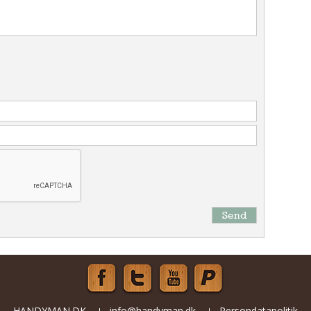
Send
HANDYMAN.DK
info@handyman.dk
Persondatapolitik