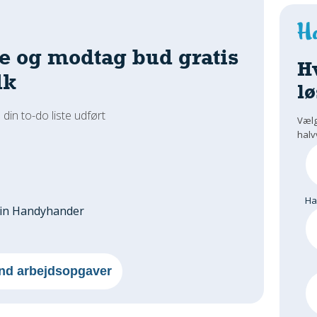
e og modtag bud gratis
H
dk
lø
 din to-do liste udført
Vælg
halv
H
din Handyhander
nd arbejdsopgaver