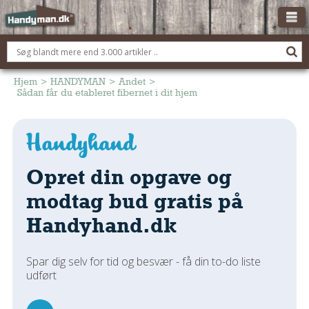
OM HANDYMAN.DK
FÅ 3 TILBUD
Hjem
>
HANDYMAN
>
Andet
>
Sådan får du etableret fibernet i dit hjem
ANNONCERING
BOLIG KØBERÅDGIVNING
TØMRER/SNEDKER
Opret din opgave og
Montage Og Nybyg
Reparation Og Vedligehold
modtag bud gratis på
Alt Om Køkkenet
Handyhand.dk
Om Materialer
Om Værktøj
Spar dig selv for tid og besvær - få din to-do liste
Andet
udført
ELEKTRIKER