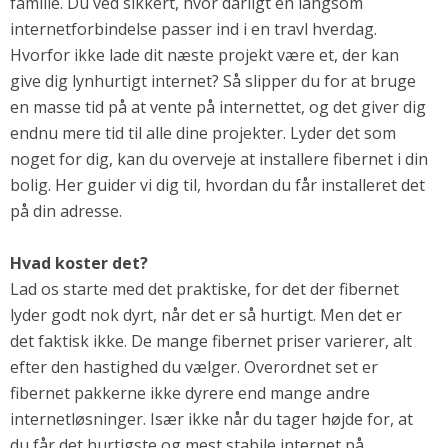
familie. Du ved sikkert, hvor dårligt en langsom
Andet
internetforbindelse passer ind i en travl hverdag.
RENGØRING
Hvorfor ikke lade dit næste projekt være et, der kan
give dig lynhurtigt internet? Så slipper du for at bruge
Rengøring Af Overflader
en masse tid på at vente på internettet, og det giver dig
Pletleksikon
endnu mere tid til alle dine projekter. Lyder det som
noget for dig, kan du overveje at installere fibernet i din
bolig. Her guider vi dig til, hvordan du får installeret det
på din adresse.
Hvad koster det?
Lad os starte med det praktiske, for det der fibernet
lyder godt nok dyrt, når det er så hurtigt. Men det er
det faktisk ikke. De mange fibernet priser varierer, alt
efter den hastighed du vælger. Overordnet set er
fibernet pakkerne ikke dyrere end mange andre
internetløsninger. Især ikke når du tager højde for, at
du får det hurtigste og mest stabile internet på