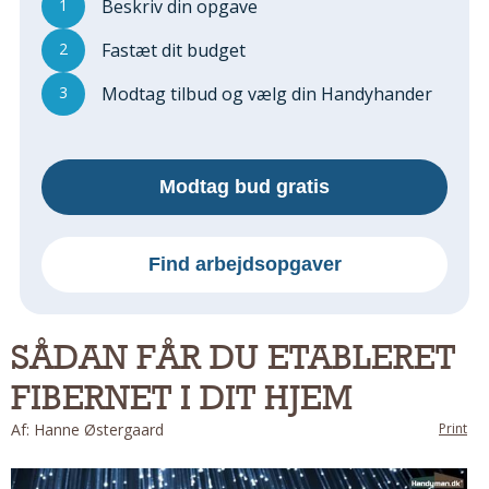
1
Beskriv din opgave
Regler Og Love
Udskiftning Og Montage
2
Fastæt dit budget
Om Materialer
3
Modtag tilbud og vælg din Handyhander
Tips Og Tests
VVS
Montage Og Udskiftning
Modtag bud gratis
Reparation Og Vedligehold
Varme Og Energi
Andet
Find arbejdsopgaver
MALER
Indendørs
SÅDAN FÅR DU ETABLERET
Udendørs
FIBERNET I DIT HJEM
Kan Det Males?
MURER
Af: Hanne Østergaard
Print
Nybygning
Reparationer