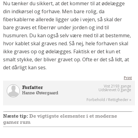
Nu tænker du sikkert, at det kommer til at ødelægge
din indkørsel og forhave. Men bare rolig, da
fiberkablerne allerede ligger ude i vejen, så skal der
bare graves et fiberrør under jorden og ind til
husmuren. Du kan også selv være med til at bestemme,
hvor kablet skal graves ned. Så nej, hele forhaven skal
ikke graves op og ødelægges. Faktisk er det kun et
smalt stykke, der bliver gravet op. Ofte er det så lidt, at
det dårligt kan ses.
Print
Vist 2193 gange
Forfatter
Udskrevet 0 gange
Hanne Østergaard
Forbehold / Rettigheder »
Næste tip:
De vigtigste elementer i et moderne
gamer rum