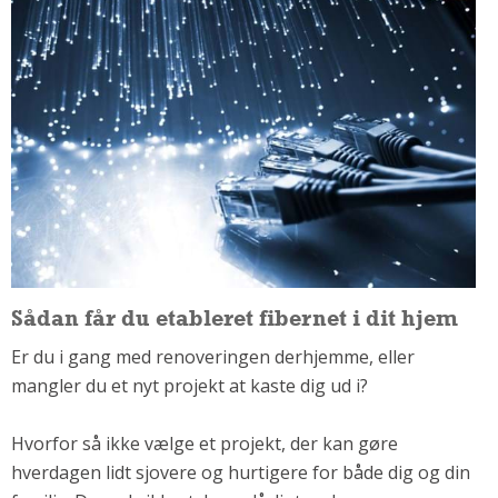
Om Materialer
Om Værktøj
GLARMESTER
Udskiftning Og Montage
Om Materialer
HANDYMAN
Tips Og Tricks
Kemi
Andet
Sådan får du etableret fibernet i dit hjem
Båd
Er du i gang med renoveringen derhjemme, eller
GARTNER
mangler du et nyt projekt at kaste dig ud i?
Beplantning
Belægning
Hvorfor så ikke vælge et projekt, der kan gøre
Skadedyr
hverdagen lidt sjovere og hurtigere for både dig og din
Om Værktøj