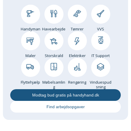
Handyman
Havearbejde
Tømrer
VVS
Maler
Storskrald
Elektriker
IT Support
Flyttehjælp
Møbelsamlin
Rengøring
Vinduespud
g
sning
Modtag bud gratis på handyhand.dk
Find arbejdsopgaver