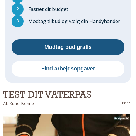
Regler Og Love
2
Fastæt dit budget
Udskiftning Og Montage
Om Materialer
3
Modtag tilbud og vælg din Handyhander
Tips Og Tests
VVS
Montage Og Udskiftning
Modtag bud gratis
Reparation Og Vedligehold
Varme Og Energi
Find arbejdsopgaver
Andet
MALER
Indendørs
TEST DIT VATERPAS
Udendørs
Af: Kuno Bonne
Print
Kan Det Males?
MURER
Nybygning
Reparationer