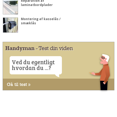
Reparation af
laminatbordplader
Montering af kasselås /
smæklås
Handyman
- Test din viden
Ved du egentligt
hvordan du ...?
Gå til test »