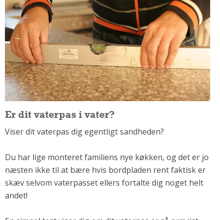
Om Materialer
Om Værktøj
GLARMESTER
Udskiftning Og Montage
Om Materialer
HANDYMAN
Tips Og Tricks
Er dit vaterpas i vater?
Kemi
Andet
Viser dit vaterpas dig egentligt sandheden?
Båd
Du har lige monteret familiens nye køkken, og det er jo
GARTNER
næsten ikke til at bære hvis bordpladen rent faktisk er
Beplantning
skæv selvom vaterpasset ellers fortalte dig noget helt
Belægning
andet!
Skadedyr
Om Værktøj