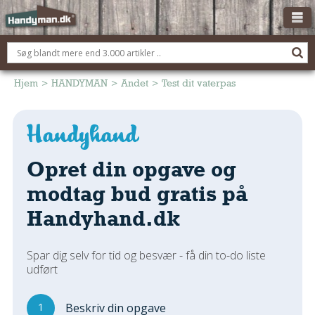
OM HANDYMAN.DK
FÅ 3 TILBUD
Hjem
>
HANDYMAN
>
Andet
>
Test dit vaterpas
ANNONCERING
BOLIG KØBERÅDGIVNING
TØMRER/SNEDKER
Opret din opgave og
Montage Og Nybyg
modtag bud gratis på
Reparation Og Vedligehold
Handyhand.dk
Alt Om Køkkenet
Om Materialer
Spar dig selv for tid og besvær - få din to-do liste
Om Værktøj
udført
Andet
ELEKTRIKER
1
Beskriv din opgave