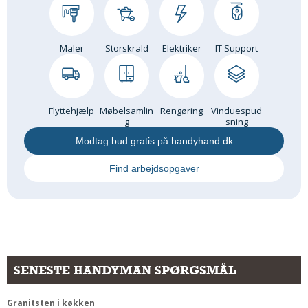
Maler
Storskrald
Elektriker
IT Support
Flyttehjælp
Møbelsamlin
Rengøring
Vinduespud
g
sning
Modtag bud gratis på handyhand.dk
Find arbejdsopgaver
SENESTE HANDYMAN SPØRGSMÅL
Granitsten i køkken