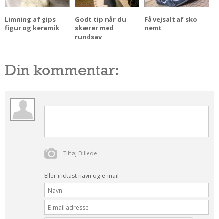
Limning af gips
Godt tip når du
Få vejsalt af sko
figur og keramik
skærer med
nemt
rundsav
Din kommentar:
Tilføj Billede
Eller indtast navn og e-mail