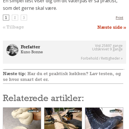
En simpel test viser dig om dit vaterpas er så præcist,
Andet
som det gerne skal være.
RENGØRING
1
2
3
Print
Rengøring Af Overflader
« Tilbage
Næste side »
Pletleksikon
Vist 25897 gange
Forfatter
Udskrevet 9 gange
Kuno Bonne
Forbehold / Rettigheder »
Næste tip:
Har du et praktisk køkken? Lav testen, og
se hvor smart det er.
Relaterede artikler: