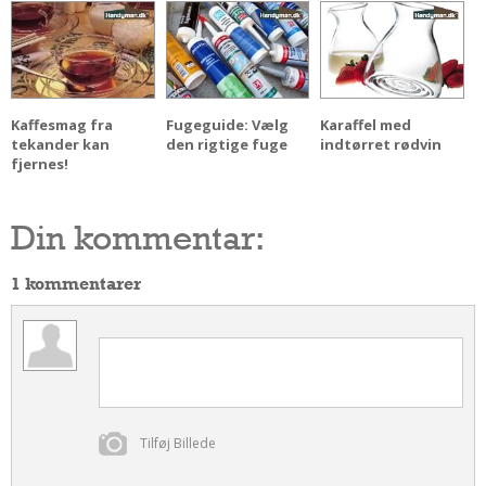
Andet
RENGØRING
Rengøring Af Overflader
Pletleksikon
Kaffesmag fra
Fugeguide: Vælg
Karaffel med
tekander kan
den rigtige fuge
indtørret rødvin
fjernes!
Din kommentar:
1 kommentarer
Tilføj Billede