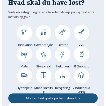
Hvad skal du have løst?
Vælg en kategori og du er allerede halvvejs på vej mod at få
løst din opgave
Handyman
Havearbejde
Tømrer
VVS
Maler
Storskrald
Elektriker
IT Support
Flyttehjælp
Møbelsamlin
Rengøring
Vinduespud
g
sning
Modtag bud gratis på handyhand.dk