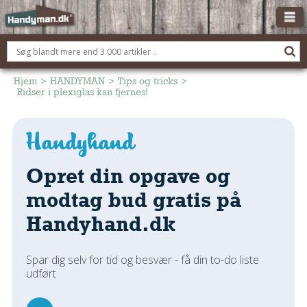
OM HANDYMAN.DK
FÅ 3 TILBUD
Hjem
>
HANDYMAN
>
Tips og tricks
>
Ridser i plexiglas kan fjernes!
ANNONCERING
BOLIG KØBERÅDGIVNING
TØMRER/SNEDKER
Opret din opgave og
Montage Og Nybyg
Reparation Og Vedligehold
modtag bud gratis på
Alt Om Køkkenet
Handyhand.dk
Om Materialer
Om Værktøj
Spar dig selv for tid og besvær - få din to-do liste
Andet
udført
ELEKTRIKER