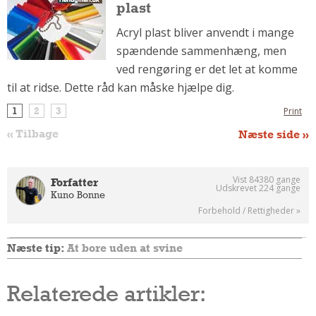
plast
Om Materialer
Acryl plast bliver anvendt i mange
Om Værktøj
spændende sammenhæng, men
GLARMESTER
ved rengøring er det let at komme
Udskiftning Og Montage
til at ridse. Dette råd kan måske hjælpe dig.
Om Materialer
1
2
3
Print
HANDYMAN
« Tilbage
Næste side »
Tips Og Tricks
Kemi
Vist 84380 gange
Forfatter
Andet
Udskrevet 224 gange
Kuno Bonne
Båd
Forbehold / Rettigheder »
GARTNER
Næste tip:
At bore uden at svine
Beplantning
Belægning
Relaterede artikler:
Skadedyr
Om Værktøj