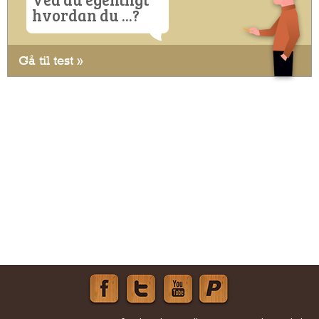
hvordan du ...?
Gå til test »