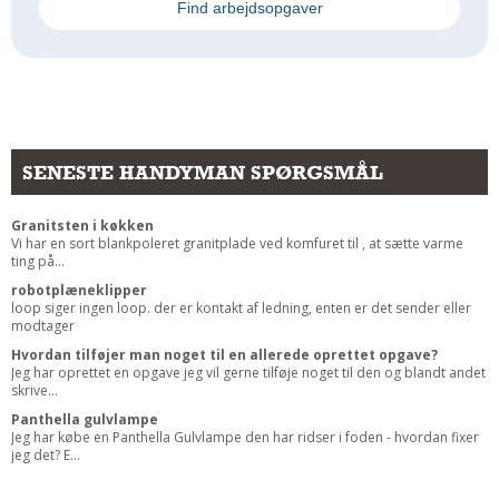
Find arbejdsopgaver
SENESTE HANDYMAN SPØRGSMÅL
Granitsten i køkken
Vi har en sort blankpoleret granitplade ved komfuret til , at sætte varme
ting på...
robotplæneklipper
loop siger ingen loop. der er kontakt af ledning, enten er det sender eller
modtager
Hvordan tilføjer man noget til en allerede oprettet opgave?
Jeg har oprettet en opgave jeg vil gerne tilføje noget til den og blandt andet
skrive...
Panthella gulvlampe
Jeg har købe en Panthella Gulvlampe den har ridser i foden - hvordan fixer
jeg det? E...