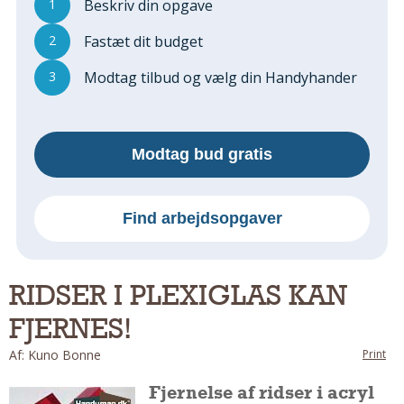
1
Beskriv din opgave
Regler Og Love
Udskiftning Og Montage
2
Fastæt dit budget
Om Materialer
3
Modtag tilbud og vælg din Handyhander
Tips Og Tests
VVS
Montage Og Udskiftning
Modtag bud gratis
Reparation Og Vedligehold
Varme Og Energi
Andet
Find arbejdsopgaver
MALER
Indendørs
RIDSER I PLEXIGLAS KAN
Udendørs
FJERNES!
Kan Det Males?
MURER
Af: Kuno Bonne
Print
Nybygning
Fjernelse af ridser i acryl
Reparationer