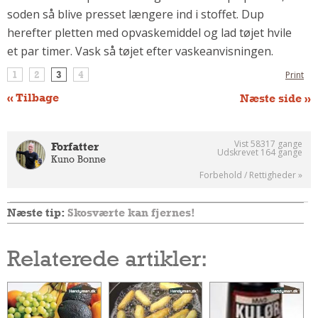
soden så blive presset længere ind i stoffet. Dup
Andet
herefter pletten med opvaskemiddel og lad tøjet hvile
RENGØRING
et par timer. Vask så tøjet efter vaskeanvisningen.
Rengøring Af Overflader
1
2
3
4
Print
Pletleksikon
« Tilbage
Næste side »
Vist 58317 gange
Forfatter
Udskrevet 164 gange
Kuno Bonne
Forbehold / Rettigheder »
Næste tip:
Skosværte kan fjernes!
Relaterede artikler: