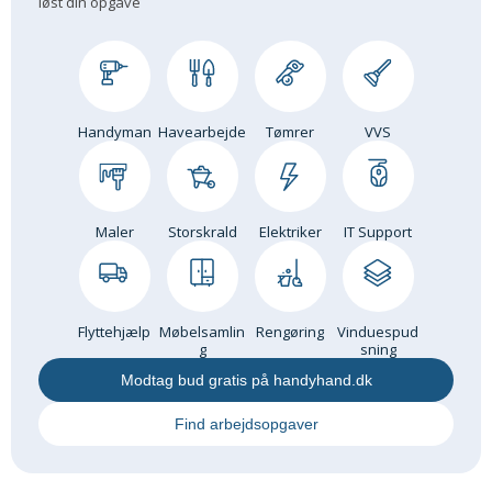
løst din opgave
Handyman
Havearbejde
Tømrer
VVS
Maler
Storskrald
Elektriker
IT Support
Flyttehjælp
Møbelsamlin
Rengøring
Vinduespud
g
sning
Modtag bud gratis på handyhand.dk
Find arbejdsopgaver