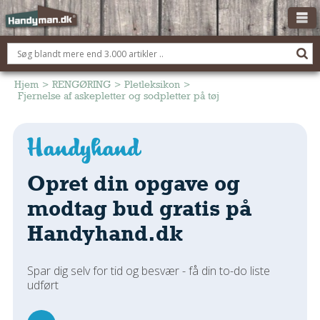
OM HANDYMAN.DK
FÅ 3 TILBUD
Hjem
>
RENGØRING
>
Pletleksikon
>
Fjernelse af askepletter og sodpletter på tøj
ANNONCERING
BOLIG KØBERÅDGIVNING
TØMRER/SNEDKER
Opret din opgave og
Montage Og Nybyg
Reparation Og Vedligehold
modtag bud gratis på
Alt Om Køkkenet
Handyhand.dk
Om Materialer
Om Værktøj
Spar dig selv for tid og besvær - få din to-do liste
Andet
udført
ELEKTRIKER