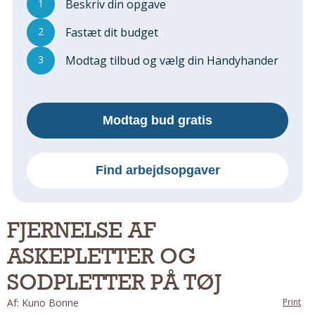
1
Beskriv din opgave
Regler Og Love
Udskiftning Og Montage
2
Fastæt dit budget
Om Materialer
3
Modtag tilbud og vælg din Handyhander
Tips Og Tests
VVS
Montage Og Udskiftning
Modtag bud gratis
Reparation Og Vedligehold
Varme Og Energi
Andet
Find arbejdsopgaver
MALER
Indendørs
FJERNELSE AF
Udendørs
ASKEPLETTER OG
Kan Det Males?
MURER
SODPLETTER PÅ TØJ
Nybygning
Af: Kuno Bonne
Print
Reparationer