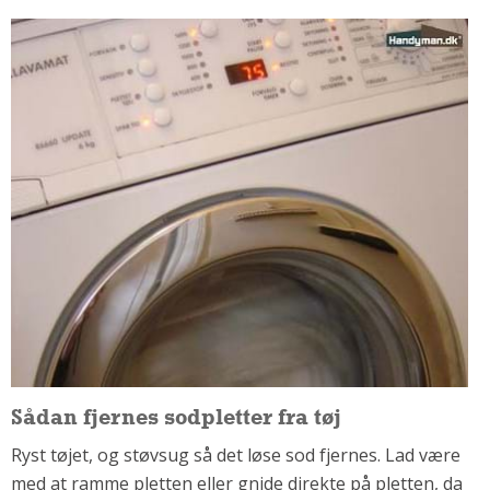
Om Materialer
Om Værktøj
GLARMESTER
Udskiftning Og Montage
Om Materialer
HANDYMAN
Tips Og Tricks
Kemi
Andet
Båd
GARTNER
Beplantning
Sådan fjernes sodpletter fra tøj
Belægning
Skadedyr
Ryst tøjet, og støvsug så det løse sod fjernes. Lad være
Om Værktøj
med at ramme pletten eller gnide direkte på pletten, da