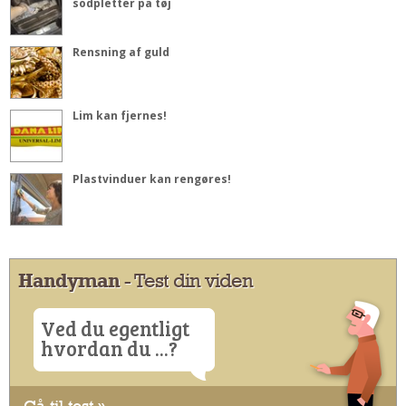
sodpletter på tøj
Rensning af guld
Lim kan fjernes!
Plastvinduer kan rengøres!
Handyman
- Test din viden
Ved du egentligt
hvordan du ...?
Gå til test »