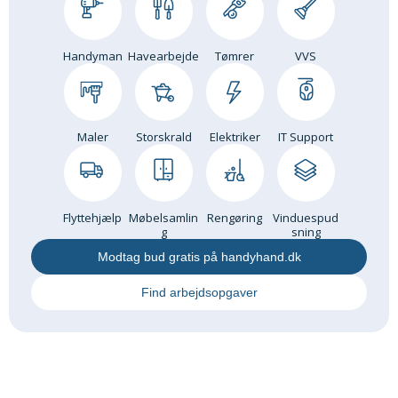
Handyman
Havearbejde
Tømrer
VVS
Maler
Storskrald
Elektriker
IT Support
Flyttehjælp
Møbelsamlin
Rengøring
Vinduespud
g
sning
Modtag bud gratis på handyhand.dk
Find arbejdsopgaver