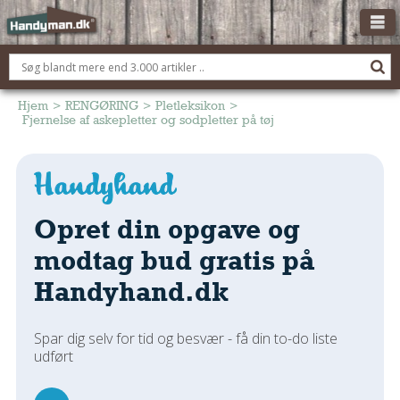
OM HANDYMAN.DK
FÅ 3 TILBUD
Hjem
>
RENGØRING
>
Pletleksikon
>
Fjernelse af askepletter og sodpletter på tøj
ANNONCERING
BOLIG KØBERÅDGIVNING
TØMRER/SNEDKER
Opret din opgave og
Montage Og Nybyg
Reparation Og Vedligehold
modtag bud gratis på
Alt Om Køkkenet
Handyhand.dk
Om Materialer
Om Værktøj
Spar dig selv for tid og besvær - få din to-do liste
Andet
udført
ELEKTRIKER