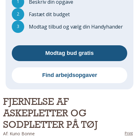
1
Beskriv din opgave
Regler Og Love
Udskiftning Og Montage
2
Fastæt dit budget
Om Materialer
3
Modtag tilbud og vælg din Handyhander
Tips Og Tests
VVS
Montage Og Udskiftning
Modtag bud gratis
Reparation Og Vedligehold
Varme Og Energi
Andet
Find arbejdsopgaver
MALER
Indendørs
FJERNELSE AF
Udendørs
ASKEPLETTER OG
Kan Det Males?
MURER
SODPLETTER PÅ TØJ
Nybygning
Af: Kuno Bonne
Print
Reparationer