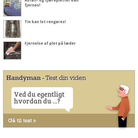
Asfalt- og tjærepletter kan
fjernes!
Tin kan let rengøres!
Fjernelse af plet på læder
Handyman
- Test din viden
Ved du egentligt
hvordan du ...?
Gå til test »