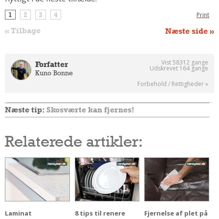
Andet
1
2
3
4
Print
RENGØRING
« Tilbage
Næste side »
Rengøring Af Overflader
Pletleksikon
Vist 58312 gange
Forfatter
Udskrevet 164 gange
Kuno Bonne
Forbehold / Rettigheder »
Næste tip:
Skosværte kan fjernes!
Relaterede artikler:
Laminat
8 tips til renere
Fjernelse af plet på