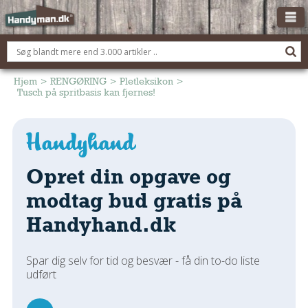
OM HANDYMAN.DK
FÅ 3 TILBUD
Hjem
>
RENGØRING
>
Pletleksikon
>
Tusch på spritbasis kan fjernes!
ANNONCERING
BOLIG KØBERÅDGIVNING
TØMRER/SNEDKER
Opret din opgave og
Montage Og Nybyg
Reparation Og Vedligehold
modtag bud gratis på
Alt Om Køkkenet
Handyhand.dk
Om Materialer
Om Værktøj
Spar dig selv for tid og besvær - få din to-do liste
Andet
udført
ELEKTRIKER