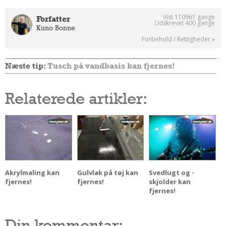
Andet
Vist 110961 gange
Forfatter
Udskrevet 400 gange
RENGØRING
Kuno Bonne
Forbehold / Rettigheder »
Rengøring Af Overflader
Pletleksikon
Næste tip:
Tusch på vandbasis kan fjernes!
Relaterede artikler:
Akrylmaling kan
Gulvlak på tøj kan
Svedlugt og -
fjernes!
fjernes!
skjolder kan
fjernes!
Din kommentar: