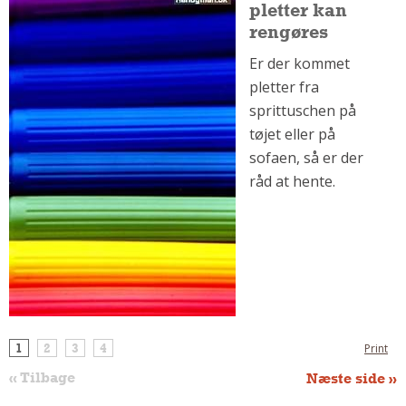
pletter kan
Om Materialer
rengøres
Om Værktøj
Er der kommet
GLARMESTER
pletter fra
Udskiftning Og Montage
sprittuschen på
tøjet eller på
Om Materialer
sofaen, så er der
HANDYMAN
råd at hente.
Tips Og Tricks
Kemi
Andet
Båd
GARTNER
Beplantning
Belægning
1
2
3
4
Print
Skadedyr
« Tilbage
Næste side »
Om Værktøj