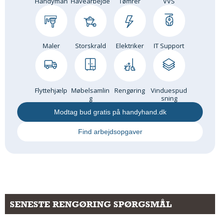
Handyman
Havearbejde
Tømrer
VVS
Maler
Storskrald
Elektriker
IT Support
Flyttehjælp
Møbelsamlin
Rengøring
Vinduespud
g
sning
Modtag bud gratis på handyhand.dk
Find arbejdsopgaver
SENESTE RENGØRING SPØRGSMÅL