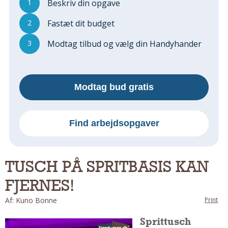
1
Beskriv din opgave
Regler Og Love
Udskiftning Og Montage
2
Fastæt dit budget
Om Materialer
3
Modtag tilbud og vælg din Handyhander
Tips Og Tests
VVS
Montage Og Udskiftning
Modtag bud gratis
Reparation Og Vedligehold
Varme Og Energi
Andet
Find arbejdsopgaver
MALER
Indendørs
TUSCH PÅ SPRITBASIS KAN
Udendørs
FJERNES!
Kan Det Males?
MURER
Af: Kuno Bonne
Print
Nybygning
Sprittusch
Reparationer