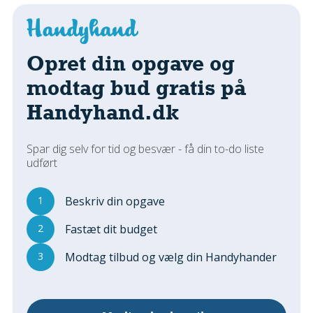
Regler Og Love
Udskiftning Og Montage
Om Materialer
Opret din opgave og
Tips Og Tests
modtag bud gratis på
VVS
Handyhand.dk
Montage Og Udskiftning
Reparation Og Vedligehold
Varme Og Energi
Spar dig selv for tid og besvær - få din to-do liste
udført
Andet
MALER
1
Beskriv din opgave
Indendørs
2
Fastæt dit budget
Udendørs
Kan Det Males?
3
Modtag tilbud og vælg din Handyhander
MURER
Nybygning
Reparationer