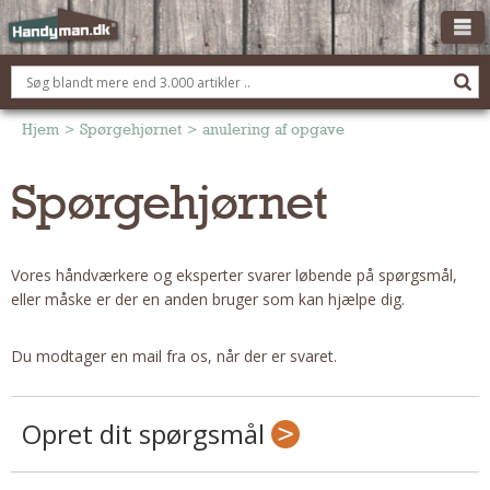
OM HANDYMAN.DK
FÅ 3 TILBUD
Hjem
>
Spørgehjørnet
>
anulering af opgave
ANNONCERING
Spørgehjørnet
BOLIG KØBERÅDGIVNING
TØMRER/SNEDKER
Vores håndværkere og eksperter svarer løbende på spørgsmål,
Montage Og Nybyg
eller måske er der en anden bruger som kan hjælpe dig.
Reparation Og Vedligehold
Alt Om Køkkenet
Du modtager en mail fra os, når der er svaret.
Om Materialer
Om Værktøj
Opret dit spørgsmål
Andet
ELEKTRIKER