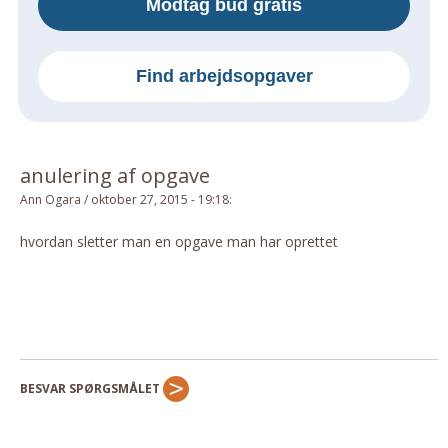
Modtag bud gratis
Om Materialer
Om Værktøj
Find arbejdsopgaver
GLARMESTER
Udskiftning Og Montage
Om Materialer
anulering af opgave
HANDYMAN
Ann Ogara
/
oktober 27, 2015 - 19:18
:
Tips Og Tricks
Kemi
hvordan sletter man en opgave man har oprettet
Andet
Båd
GARTNER
Beplantning
Belægning
BESVAR SPØRGSMÅLET
Skadedyr
Om Værktøj