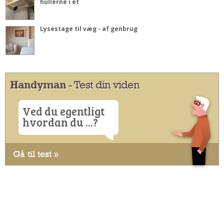
hullerne i ét
Lysestage til væg - af genbrug
Handyman
- Test din viden
Ved du egentligt
hvordan du ...?
Gå til test »