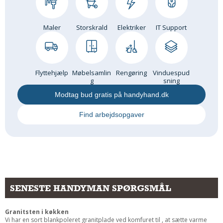
Maler
Storskrald
Elektriker
IT Support
Flyttehjælp
Møbelsamlin
Rengøring
Vinduespud
g
sning
Modtag bud gratis på handyhand.dk
Find arbejdsopgaver
SENESTE HANDYMAN SPØRGSMÅL
Granitsten i køkken
Vi har en sort blankpoleret granitplade ved komfuret til , at sætte varme