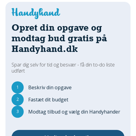
Regler Og Love
Udskiftning Og Montage
Om Materialer
Opret din opgave og
Tips Og Tests
modtag bud gratis på
VVS
Handyhand.dk
Montage Og Udskiftning
Reparation Og Vedligehold
Varme Og Energi
Spar dig selv for tid og besvær - få din to-do liste
udført
Andet
MALER
1
Beskriv din opgave
Indendørs
2
Fastæt dit budget
Udendørs
Kan Det Males?
3
Modtag tilbud og vælg din Handyhander
MURER
Nybygning
Reparationer