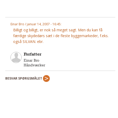
Andet
RENGØRING
Rengøring Af Overflader
Einar Bro / januar 14, 2007 - 16:45:
Pletleksikon
Billigt og billigt, er nok så meget sagt. Men du kan få
færdige skydedørs sæt i de fleste byggemarkeder, f.eks.
også SILVAN. ebr.
Forfatter
Einar Bro
Håndværker
BESVAR SPØRGSMÅLET