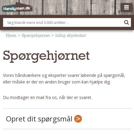
OM HANDYMAN.DK
FÅ 3 TILBUD
Hjem
>
Spørgehjørnet
>
billig skydedør!
ANNONCERING
Spørgehjørnet
BOLIG KØBERÅDGIVNING
TØMRER/SNEDKER
Vores håndværkere og eksperter svarer løbende på spørgsmål,
Montage Og Nybyg
eller måske er der en anden bruger som kan hjælpe dig.
Reparation Og Vedligehold
Alt Om Køkkenet
Du modtager en mail fra os, når der er svaret.
Om Materialer
Om Værktøj
Opret dit spørgsmål
Andet
ELEKTRIKER