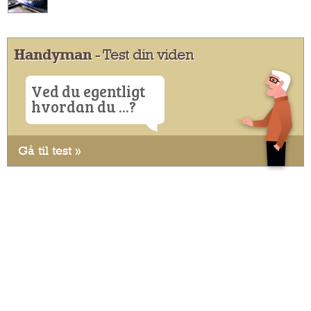
Handyman
- Test din viden
Ved du egentligt
hvordan du ...?
Gå til test »