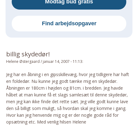
Modtag bud gratis
Om Materialer
Om Værktøj
Find arbejdsopgaver
GLARMESTER
Udskiftning Og Montage
Om Materialer
billig skydedør!
HANDYMAN
Helene Østergaard
/
januar 14, 2007 - 11:13
:
Tips Og Tricks
Kemi
Jeg har en åbning i en gipsskillevæg, hvor jeg tidligere har haft
en foldedør. Nu kunne jeg godt tænke mig en skydedør.
Andet
Åbningen er 180cm i højden og 81cm. i bredden. Jeg havde
Båd
håbet at man kunne få et slags samlesæt til denne skydedør,
GARTNER
men jeg kan ikke finde det rette sæt. Jeg ville godt kunne lave
den så billigt som muligt, så hvordan skal jeg komme i gang.
Beplantning
Hvor kan jeg henvende mig og er der nogle gode råd for
Belægning
opsætning etc. Med venlig hilsen Helene
Skadedyr
Om Værktøj