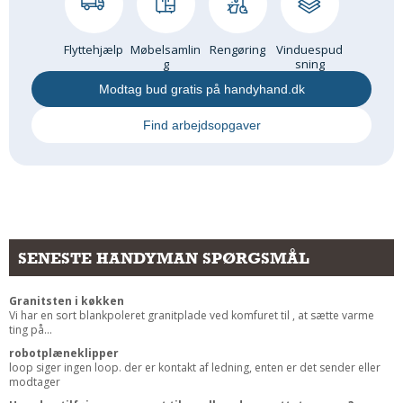
Flyttehjælp
Møbelsamlin
Rengøring
Vinduespud
g
sning
Modtag bud gratis på handyhand.dk
Find arbejdsopgaver
SENESTE HANDYMAN SPØRGSMÅL
Granitsten i køkken
Vi har en sort blankpoleret granitplade ved komfuret til , at sætte varme
ting på...
robotplæneklipper
loop siger ingen loop. der er kontakt af ledning, enten er det sender eller
modtager