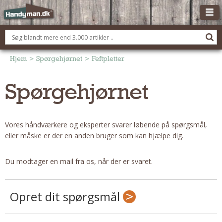
OM HANDYMAN.DK
FÅ 3 TILBUD
Hjem
>
Spørgehjørnet
>
Feftpletter
ANNONCERING
Spørgehjørnet
BOLIG KØBERÅDGIVNING
TØMRER/SNEDKER
Vores håndværkere og eksperter svarer løbende på spørgsmål,
Montage Og Nybyg
eller måske er der en anden bruger som kan hjælpe dig.
Reparation Og Vedligehold
Alt Om Køkkenet
Du modtager en mail fra os, når der er svaret.
Om Materialer
Om Værktøj
Opret dit spørgsmål
Andet
ELEKTRIKER