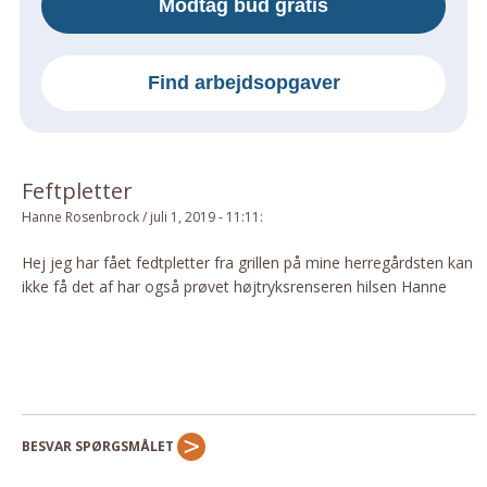
Modtag bud gratis
Om Materialer
Om Værktøj
Find arbejdsopgaver
GLARMESTER
Udskiftning Og Montage
Om Materialer
Feftpletter
HANDYMAN
Hanne Rosenbrock
/
juli 1, 2019 - 11:11
:
Tips Og Tricks
Kemi
Hej jeg har fået fedtpletter fra grillen på mine herregårdsten kan
ikke få det af har også prøvet højtryksrenseren hilsen Hanne
Andet
Båd
GARTNER
Beplantning
Belægning
BESVAR SPØRGSMÅLET
Skadedyr
Om Værktøj