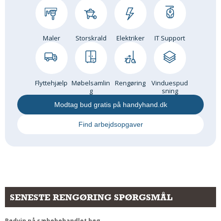
Maler
Storskrald
Elektriker
IT Support
Flyttehjælp
Møbelsamlin
Rengøring
Vinduespud
g
sning
Modtag bud gratis på handyhand.dk
Find arbejdsopgaver
SENESTE RENGØRING SPØRGSMÅL
Rødvin på sæbebehandlet bøg