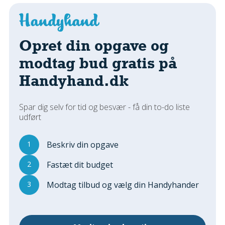
Regler Og Love
Udskiftning Og Montage
Om Materialer
Opret din opgave og
Tips Og Tests
modtag bud gratis på
VVS
Handyhand.dk
Montage Og Udskiftning
Reparation Og Vedligehold
Varme Og Energi
Spar dig selv for tid og besvær - få din to-do liste
udført
Andet
MALER
1
Beskriv din opgave
Indendørs
2
Fastæt dit budget
Udendørs
Kan Det Males?
3
Modtag tilbud og vælg din Handyhander
MURER
Nybygning
Reparationer