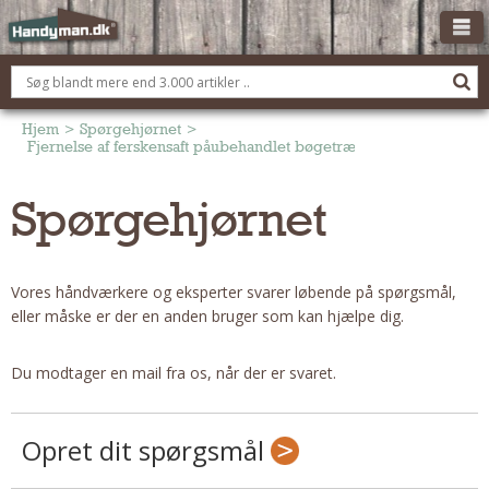
OM HANDYMAN.DK
FÅ 3 TILBUD
Hjem
>
Spørgehjørnet
>
Fjernelse af ferskensaft påubehandlet bøgetræsskænk
ANNONCERING
Spørgehjørnet
BOLIG KØBERÅDGIVNING
TØMRER/SNEDKER
Montage Og Nybyg
Vores håndværkere og eksperter svarer løbende på spørgsmål,
Reparation Og Vedligehold
eller måske er der en anden bruger som kan hjælpe dig.
Alt Om Køkkenet
Om Materialer
Du modtager en mail fra os, når der er svaret.
Om Værktøj
Andet
Opret dit spørgsmål
ELEKTRIKER