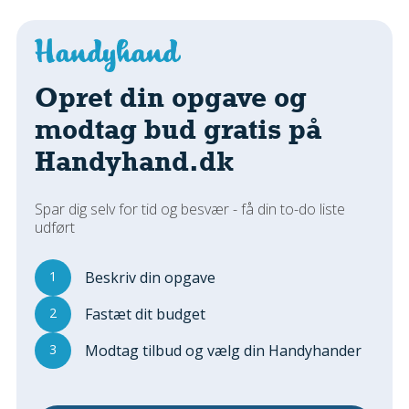
Regler Og Love
Udskiftning Og Montage
Om Materialer
Tips Og Tests
Opret din opgave og
VVS
modtag bud gratis på
Montage Og Udskiftning
Handyhand.dk
Reparation Og Vedligehold
Varme Og Energi
Spar dig selv for tid og besvær - få din to-do liste
Andet
udført
MALER
Indendørs
1
Beskriv din opgave
Udendørs
2
Fastæt dit budget
Kan Det Males?
3
Modtag tilbud og vælg din Handyhander
MURER
Nybygning
Reparationer