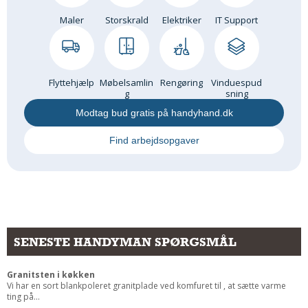
Maler
Storskrald
Elektriker
IT Support
Flyttehjælp
Møbelsamlin
Rengøring
Vinduespud
g
sning
Modtag bud gratis på handyhand.dk
Find arbejdsopgaver
SENESTE HANDYMAN SPØRGSMÅL
Granitsten i køkken
Vi har en sort blankpoleret granitplade ved komfuret til , at sætte varme
ting på...