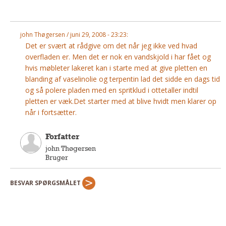
Andet
RENGØRING
john Thøgersen / juni 29, 2008 - 23:23:
Rengøring Af Overflader
Det er svært at rådgive om det når jeg ikke ved hvad
Pletleksikon
overfladen er. Men det er nok en vandskjold i har fået og
hvis møbleter lakeret kan i starte med at give pletten en
blanding af vaselinolie og terpentin lad det sidde en dags tid
og så polere pladen med en spritklud i ottetaller indtil
pletten er væk.Det starter med at blive hvidt men klarer op
når i fortsætter.
Forfatter
john Thøgersen
Bruger
BESVAR SPØRGSMÅLET