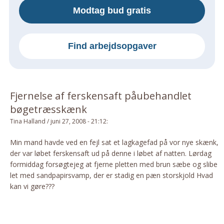
Modtag bud gratis
Om Materialer
Om Værktøj
GLARMESTER
Find arbejdsopgaver
Udskiftning Og Montage
Om Materialer
HANDYMAN
Fjernelse af ferskensaft påubehandlet
Tips Og Tricks
bøgetræsskænk
Kemi
Tina Halland
/
juni 27, 2008 - 21:12
:
Andet
Min mand havde ved en fejl sat et lagkagefad på vor nye skænk,
Båd
der var løbet ferskensaft ud på denne i løbet af natten. Lørdag
GARTNER
formiddag forsøgtejeg at fjerne pletten med brun sæbe og slibe
let med sandpapirsvamp, der er stadig en pæn storskjold Hvad
Beplantning
kan vi gøre???
Belægning
Skadedyr
Om Værktøj