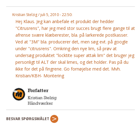
Andet
Kristian Stelzig / juli 5, 2010 - 22:50:
RENGØRING
Hej Klaus. Jeg kan anbefale et produkt der hedder
Rengøring Af Overflader
"Citrusrens", har jeg med stor succes brugt flere gange til at
Pletleksikon
afrense svære klæberester, bla. på larkerede postkasser.
Ved at "3M" bla. producerer det, men søg evt. på google
under "citrusrens". Omkring den nye lim, så prøv at
undersøg produktet "locktite super attak lim" det bruger jeg
personligt til ALT der skal limes, og det holder. Pas på du
ikke for det på fingrene. Go fornøjelse med det. Mvh.
Kristian/KBH- Montering
Forfatter
Kristian Stelzig
Håndværker
BESVAR SPØRGSMÅLET