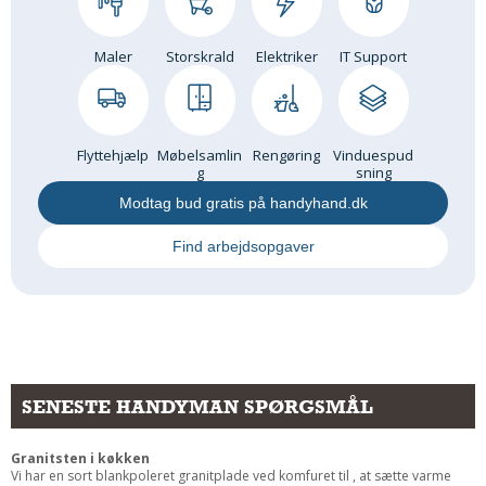
Maler
Storskrald
Elektriker
IT Support
Flyttehjælp
Møbelsamlin
Rengøring
Vinduespud
g
sning
Modtag bud gratis på handyhand.dk
Find arbejdsopgaver
SENESTE HANDYMAN SPØRGSMÅL
Granitsten i køkken
Vi har en sort blankpoleret granitplade ved komfuret til , at sætte varme