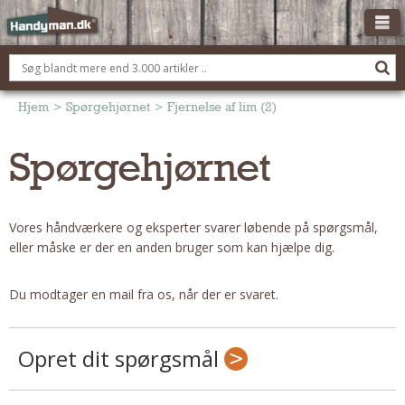
OM HANDYMAN.DK
FÅ 3 TILBUD
Hjem
>
Spørgehjørnet
>
Fjernelse af lim (2)
ANNONCERING
Spørgehjørnet
BOLIG KØBERÅDGIVNING
TØMRER/SNEDKER
Vores håndværkere og eksperter svarer løbende på spørgsmål,
Montage Og Nybyg
eller måske er der en anden bruger som kan hjælpe dig.
Reparation Og Vedligehold
Alt Om Køkkenet
Du modtager en mail fra os, når der er svaret.
Om Materialer
Om Værktøj
Opret dit spørgsmål
Andet
ELEKTRIKER