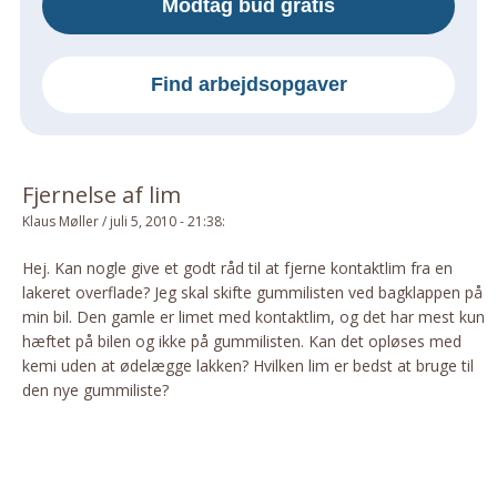
Modtag bud gratis
Om Materialer
Om Værktøj
Find arbejdsopgaver
GLARMESTER
Udskiftning Og Montage
Om Materialer
Fjernelse af lim
HANDYMAN
Klaus Møller
/
juli 5, 2010 - 21:38
:
Tips Og Tricks
Kemi
Hej. Kan nogle give et godt råd til at fjerne kontaktlim fra en
lakeret overflade? Jeg skal skifte gummilisten ved bagklappen på
Andet
min bil. Den gamle er limet med kontaktlim, og det har mest kun
Båd
hæftet på bilen og ikke på gummilisten. Kan det opløses med
GARTNER
kemi uden at ødelægge lakken? Hvilken lim er bedst at bruge til
den nye gummiliste?
Beplantning
Belægning
Skadedyr
Om Værktøj