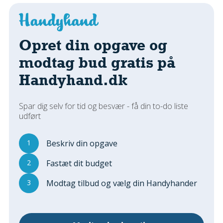
Regler Og Love
Udskiftning Og Montage
Om Materialer
Opret din opgave og
Tips Og Tests
modtag bud gratis på
VVS
Handyhand.dk
Montage Og Udskiftning
Reparation Og Vedligehold
Varme Og Energi
Spar dig selv for tid og besvær - få din to-do liste
udført
Andet
MALER
1
Beskriv din opgave
Indendørs
2
Fastæt dit budget
Udendørs
Kan Det Males?
3
Modtag tilbud og vælg din Handyhander
MURER
Nybygning
Reparationer