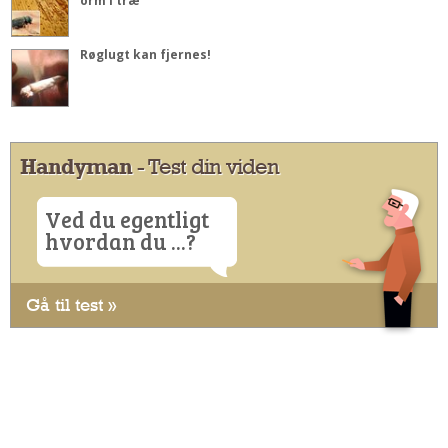
orm i træ
Røglugt kan fjernes!
Handyman
- Test din viden
Ved du egentligt
hvordan du ...?
Gå til test »