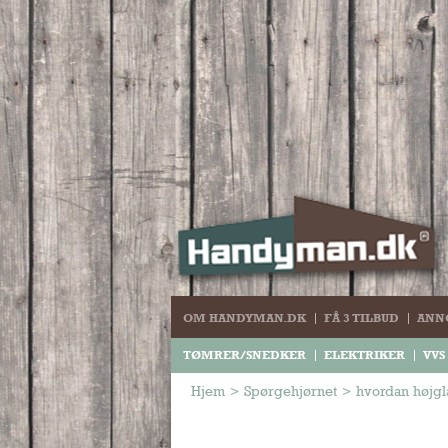
OM HANDYMAN.DK
FÅ 3 TILBUD
ANN
TØMRER/SNEDKER
ELEKTRIKER
VVS
Hjem
>
Spørgehjørnet
>
hvordan højgla