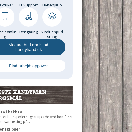
ektriker
IT Support
Flyttehjælp
elsamlin
Rengøring
Vinduespud
g
sning
Modtag bud gratis på
handyhand.dk
Find arbejdsopgaver
ESTE HANDYMAN
RGSMÅL
ten i køkken
 sort blankpoleret granitplade ved komfuret
ætte varme ting på...
æneklipper