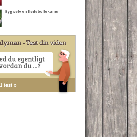
Byg selv en flødebollekanon
dyman
- Test din viden
ed du egentligt
vordan du ...?
l test »