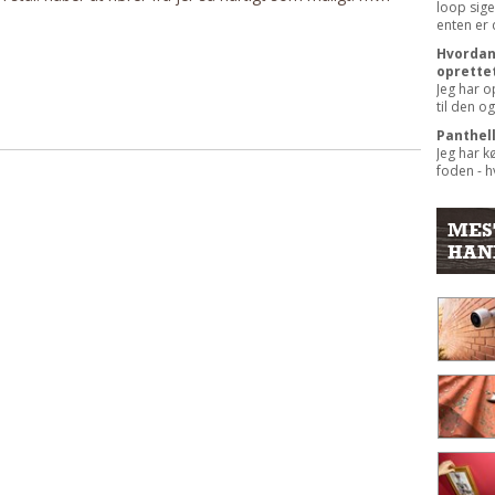
loop sige
enten er 
Hvordan 
oprette
Jeg har o
til den og
Panthel
Jeg har k
foden - hv
MES
HAN