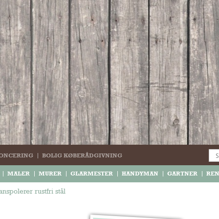
ONCERING
BOLIG KØBERÅDGIVNING
MALER
MURER
GLARMESTER
HANDYMAN
GARTNER
RE
nspolerer rustfri stål