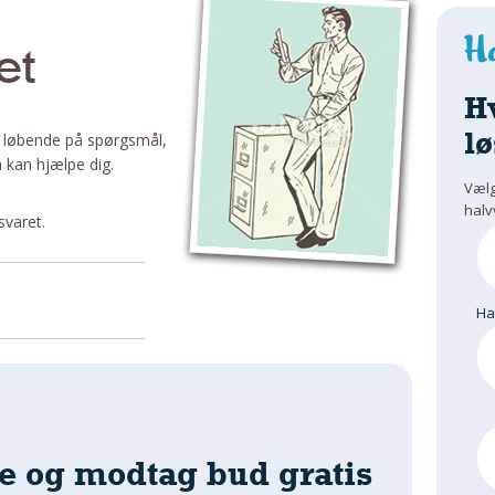
et
H
lø
 løbende på spørgsmål,
 kan hjælpe dig.
Vælg
halv
svaret.
H
e og modtag bud gratis