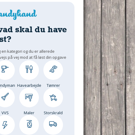
vad skal du have
st?
 en kategori og du er allerede
vejs på vej mod at få løst din opgave
andyman
Havearbejde
Tømrer
VVS
Maler
Storskrald