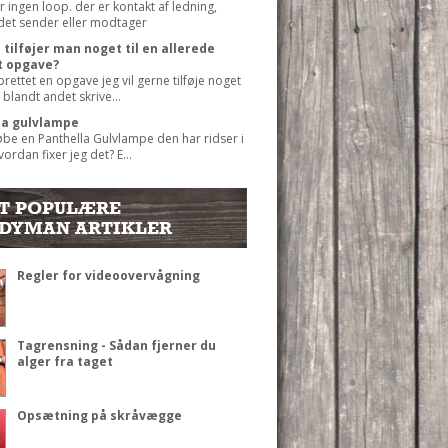
r ingen loop. der er kontakt af ledning,
det sender eller modtager
tilføjer man noget til en allerede
t opgave?
prettet en opgave jeg vil gerne tilføje noget
 blandt andet skrive...
la gulvlampe
øbe en Panthella Gulvlampe den har ridser i
ordan fixer jeg det? E...
T POPULÆRE
DYMAN ARTIKLER
Regler for videoovervågning
Tagrensning - Sådan fjerner du
alger fra taget
Opsætning på skråvægge