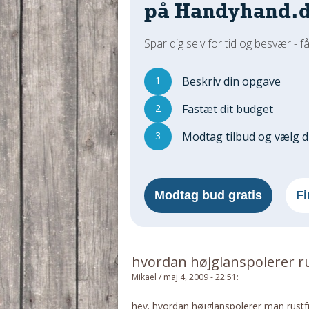
på Handyhand.
Spar dig selv for tid og besvær - få
1
Beskriv din opgave
2
Fastæt dit budget
3
Modtag tilbud og vælg 
Modtag bud gratis
Fi
hvordan højglanspolerer rus
Mikael
/
maj 4, 2009 - 22:51
:
hey. hvordan højglanspolerer man rustfri