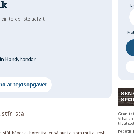
dk
El
 din to-do liste udført
Møb
din Handyhander
nd arbejdsopgaver
SEN
SPØ
tfri stål
Granits
Vi har en
til , at s
robotpl
 stål. håber at hører fra jer så hurtigt som muligt. mvh