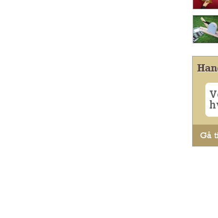
Han
V
h
Gå ti