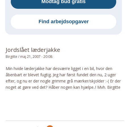
Modtag bud gratis
Om Materialer
Om Værktøj
Find arbejdsopgaver
GLARMESTER
Udskiftning Og Montage
Om Materialer
Jordslået læderjakke
HANDYMAN
Birgitte
/
maj 21, 2007 - 20:08
:
Tips Og Tricks
Kemi
Min hvide læderjakke har desværre ligget i en bil, hvor den
åbenbart er blevet fugtig. Jeg har først fundet den nu, 2 uger
Andet
efter, og nu er der nogle grimme grå mærker/skjolder :-( Er der
Båd
noget at gøre ved det? Håber nogen kan hjælpe..! Mvh. Birgitte
GARTNER
Beplantning
Belægning
Skadedyr
Om Værktøj