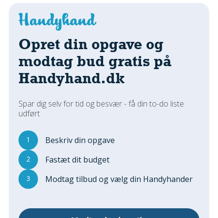
Regler Og Love
Udskiftning Og Montage
Om Materialer
Opret din opgave og
Tips Og Tests
modtag bud gratis på
VVS
Handyhand.dk
Montage Og Udskiftning
Reparation Og Vedligehold
Varme Og Energi
Spar dig selv for tid og besvær - få din to-do liste
udført
Andet
MALER
1
Beskriv din opgave
Indendørs
2
Fastæt dit budget
Udendørs
Kan Det Males?
3
Modtag tilbud og vælg din Handyhander
MURER
Nybygning
Reparationer