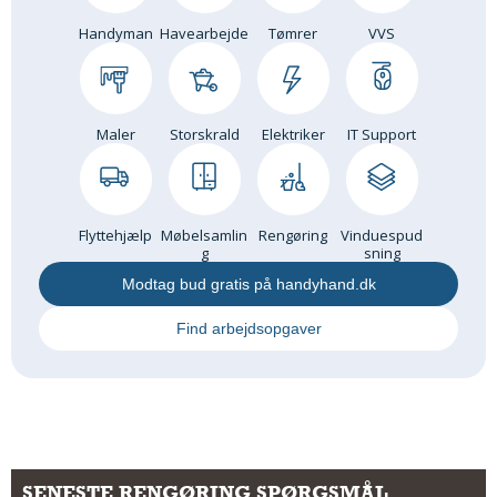
Handyman
Havearbejde
Tømrer
VVS
Maler
Storskrald
Elektriker
IT Support
Flyttehjælp
Møbelsamlin
Rengøring
Vinduespud
g
sning
Modtag bud gratis på handyhand.dk
Find arbejdsopgaver
SENESTE RENGØRING SPØRGSMÅL