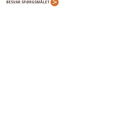
BESVAR SPØRGSMÅLET
Andet
RENGØRING
Rengøring Af Overflader
Pletleksikon