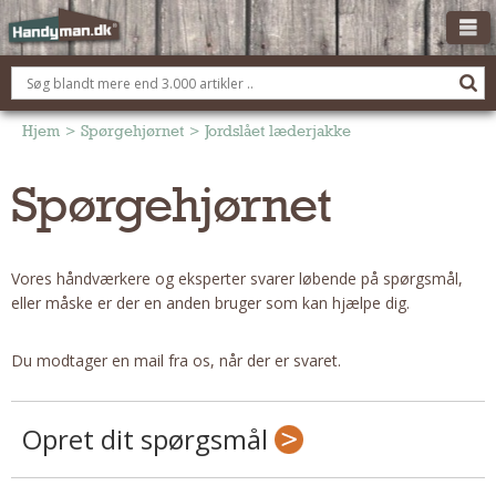
OM HANDYMAN.DK
FÅ 3 TILBUD
Hjem
>
Spørgehjørnet
>
Jordslået læderjakke
ANNONCERING
Spørgehjørnet
BOLIG KØBERÅDGIVNING
TØMRER/SNEDKER
Vores håndværkere og eksperter svarer løbende på spørgsmål,
Montage Og Nybyg
eller måske er der en anden bruger som kan hjælpe dig.
Reparation Og Vedligehold
Alt Om Køkkenet
Du modtager en mail fra os, når der er svaret.
Om Materialer
Om Værktøj
Opret dit spørgsmål
Andet
ELEKTRIKER