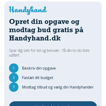
Regler Og Love
Udskiftning Og Montage
Om Materialer
Opret din opgave og
Tips Og Tests
modtag bud gratis på
VVS
Handyhand.dk
Montage Og Udskiftning
Reparation Og Vedligehold
Varme Og Energi
Spar dig selv for tid og besvær - få din to-do liste
udført
Andet
MALER
1
Beskriv din opgave
Indendørs
2
Fastæt dit budget
Udendørs
Kan Det Males?
3
Modtag tilbud og vælg din Handyhander
MURER
Nybygning
Reparationer