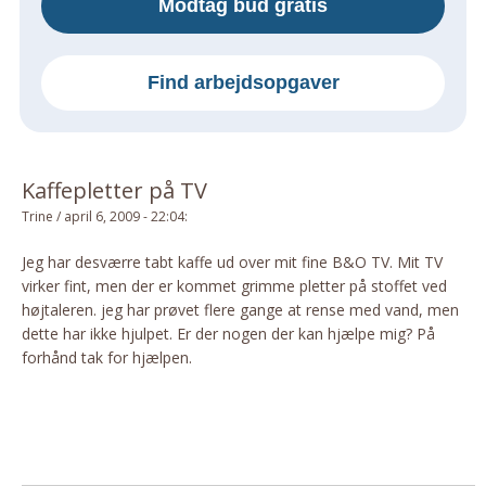
Modtag bud gratis
Om Materialer
Om Værktøj
Find arbejdsopgaver
GLARMESTER
Udskiftning Og Montage
Om Materialer
Kaffepletter på TV
HANDYMAN
Trine
/
april 6, 2009 - 22:04
:
Tips Og Tricks
Kemi
Jeg har desværre tabt kaffe ud over mit fine B&O TV. Mit TV
virker fint, men der er kommet grimme pletter på stoffet ved
Andet
højtaleren. jeg har prøvet flere gange at rense med vand, men
Båd
dette har ikke hjulpet. Er der nogen der kan hjælpe mig? På
GARTNER
forhånd tak for hjælpen.
Beplantning
Belægning
Skadedyr
Om Værktøj