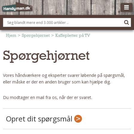
OM HANDYMAN.DK
FÅ 3 TILBUD
Hjem
>
Spørgehjørnet
>
Kaffepletter på TV
ANNONCERING
Spørgehjørnet
BOLIG KØBERÅDGIVNING
TØMRER/SNEDKER
Vores håndværkere og eksperter svarer løbende på spørgsmål,
Montage Og Nybyg
eller måske er der en anden bruger som kan hjælpe dig.
Reparation Og Vedligehold
Alt Om Køkkenet
Du modtager en mail fra os, når der er svaret.
Om Materialer
Om Værktøj
Opret dit spørgsmål
Andet
ELEKTRIKER