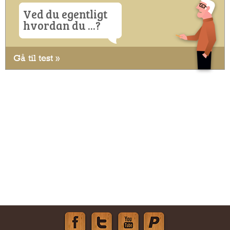
Ved du egentligt
hvordan du ...?
Gå til test »