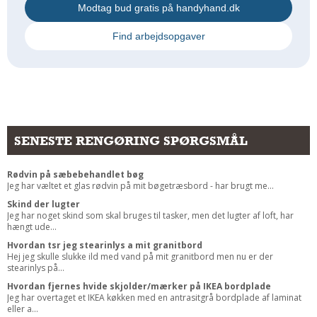
Modtag bud gratis på handyhand.dk
Find arbejdsopgaver
SENESTE RENGØRING SPØRGSMÅL
Rødvin på sæbebehandlet bøg
Jeg har væltet et glas rødvin på mit bøgetræsbord - har brugt me...
Skind der lugter
Jeg har noget skind som skal bruges til tasker, men det lugter af loft, har
hængt ude...
Hvordan tsr jeg stearinlys a mit granitbord
Hej jeg skulle slukke ild med vand på mit granitbord men nu er der
stearinlys på...
Hvordan fjernes hvide skjolder/mærker på IKEA bordplade
Jeg har overtaget et IKEA køkken med en antrasitgrå bordplade af laminat
eller a...