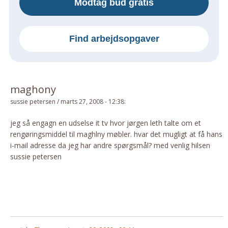
Modtag bud gratis
Om Materialer
Om Værktøj
Find arbejdsopgaver
GLARMESTER
Udskiftning Og Montage
Om Materialer
maghony
HANDYMAN
sussie petersen
/
marts 27, 2008 - 12:38
:
Tips Og Tricks
Kemi
jeg så engagn en udselse it tv hvor jørgen leth talte om et
rengøringsmiddel til maghlny møbler. hvar det mugligt at få hans
Andet
i-mail adresse da jeg har andre spørgsmål? med venlig hilsen
Båd
sussie petersen
GARTNER
Beplantning
Belægning
Skadedyr
Om Værktøj