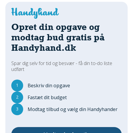
Regler Og Love
Udskiftning Og Montage
Om Materialer
Opret din opgave og
Tips Og Tests
modtag bud gratis på
VVS
Handyhand.dk
Montage Og Udskiftning
Reparation Og Vedligehold
Varme Og Energi
Spar dig selv for tid og besvær - få din to-do liste
udført
Andet
MALER
1
Beskriv din opgave
Indendørs
2
Fastæt dit budget
Udendørs
Kan Det Males?
3
Modtag tilbud og vælg din Handyhander
MURER
Nybygning
Reparationer