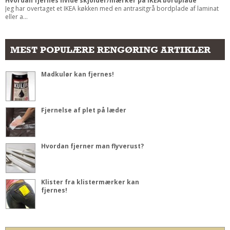
Hvordan fjernes hvide skjolder/mærker på IKEA bordplade
Jeg har overtaget et IKEA køkken med en antrasitgrå bordplade af laminat
eller a...
MEST POPULÆRE RENGØRING ARTIKLER
Madkulør kan fjernes!
Fjernelse af plet på læder
Hvordan fjerner man flyverust?
Klister fra klistermærker kan
fjernes!