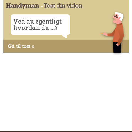
Handyman
- Test din viden
Ved du egentligt
hvordan du ...?
Gå til test »