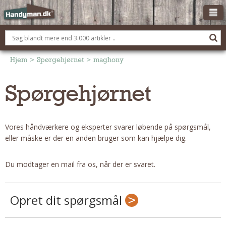
OM HANDYMAN.DK
FÅ 3 TILBUD
Hjem
>
Spørgehjørnet
>
maghony
ANNONCERING
Spørgehjørnet
BOLIG KØBERÅDGIVNING
TØMRER/SNEDKER
Vores håndværkere og eksperter svarer løbende på spørgsmål,
Montage Og Nybyg
eller måske er der en anden bruger som kan hjælpe dig.
Reparation Og Vedligehold
Alt Om Køkkenet
Du modtager en mail fra os, når der er svaret.
Om Materialer
Om Værktøj
Opret dit spørgsmål
Andet
ELEKTRIKER