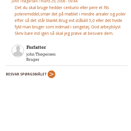
john Thøgersen / marts 29, 2008 - 09:44:
Andet
Det du skal bruge hedder centurio eller pere et fils
poleremiddel,smør det på møblet i mindre arealer og poler
RENGØRING
efter så det står blankt.Brug evt.ståluld 5,0 eller det hvide
Rengøring Af Overflader
fyld man bruger som indmad i sengetøj. God arbejdslyst
Pletleksikon
Skriv bare ind igen så skal jeg prøve at besvare dem.
Forfatter
john Thøgersen
Bruger
BESVAR SPØRGSMÅLET