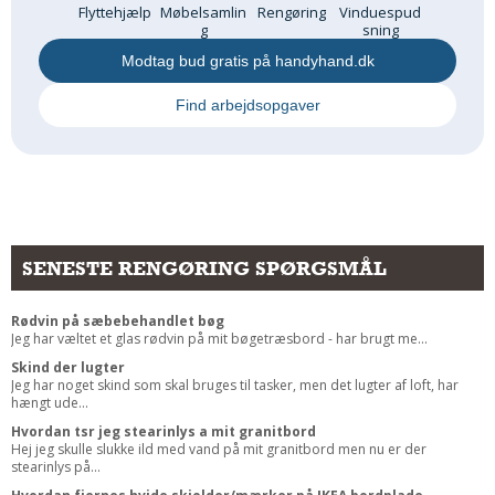
Flyttehjælp
Møbelsamlin
Rengøring
Vinduespud
g
sning
Modtag bud gratis på handyhand.dk
Find arbejdsopgaver
SENESTE RENGØRING SPØRGSMÅL
Rødvin på sæbebehandlet bøg
Jeg har væltet et glas rødvin på mit bøgetræsbord - har brugt me...
Skind der lugter
Jeg har noget skind som skal bruges til tasker, men det lugter af loft, har
hængt ude...
Hvordan tsr jeg stearinlys a mit granitbord
Hej jeg skulle slukke ild med vand på mit granitbord men nu er der
stearinlys på...